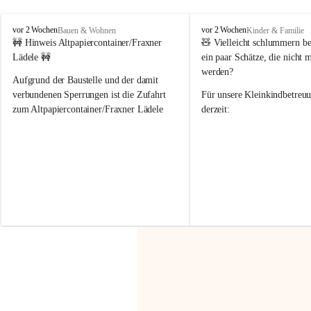
F
F
vor 2 Wochen
vor 2 Wochen
Bauen & Wohnen
Kinder & Familie
r
r
🚧 Hinweis Altpapiercontainer/Fraxner 
🧸 
Vielleicht schlummern be
a
a
Lädele 🚧
ein paar Schätze, die nicht 
x
x
werden?
e
e
Aufgrund der Baustelle und der damit 
r
r
verbundenen Sperrungen ist die Zufahrt 
Für unsere 
Kleinkindbetreu
n
n
zum Altpapiercontainer/Fraxner Lädele 
derzeit:
derzeit nur erschwert möglich.
👶 
Puppenbuggys
Ein herzliches Dankeschön an Erwin und 
👗 
Puppenkleidung
 für Pupp
Irmgard Nachbaur, die für diese Zeit die 
Größen 
35 cm, 40 cm und 
Zufahrt über ihre Privatstraße zur 
💛 Wenn ihr etwas davon ab
Verfügung stellen. 🙏
möchtet, freuen sich unsere 
Vielen Dank für eure Unterstützung und 
über eure Unterstützung.
Hilfsbereitschaft!
📍 
Die Spenden können ger
Gemeindeamt abgegeben we
Vielen herzlichen Dank!
 🌼