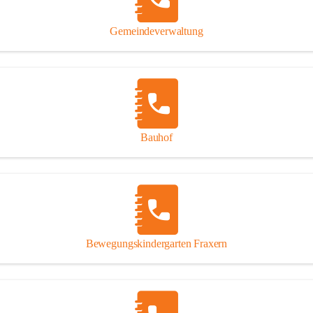
Gipsplatten
Trennung l
Gemeindeverwaltung
Beitrag zu
Ressourcen
bei Ihrem 
Annahme vo
Bauhof
Bewegungskindergarten Fraxern