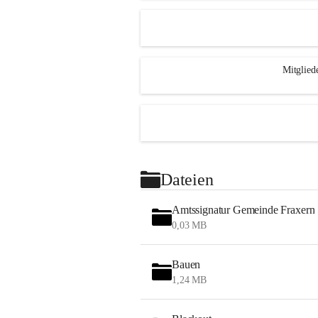
Mitglied
Dateien
Amtssignatur Gemeinde Fraxern
0,03 MB
Bauen
1,24 MB