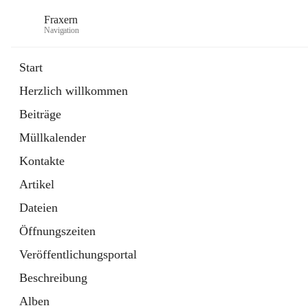
Fraxern
Navigation
Start
Herzlich willkommen
öffnet
Bürgerservice
Beiträge
in
Ordner
neuem
Müllkalender
Tab
öffnet
Formulare
in
Artikel
Kontakte
neuem
Tab
Artikel
Dateien
Öffnungszeiten
Veröffentlichungsportal
Beschreibung
Alben