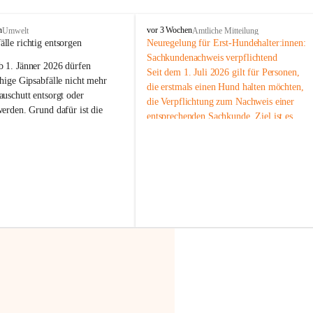
F
n
vor 3 Wochen
Umwelt
Amtliche Mitteilung
r
älle richtig entsorgen
Neuregelung für Erst-Hundehalter:innen: 
a
Sachkundenachweis verpflichtend
b 
1. Jänner 2026
 dürfen 
x
Seit dem 1. Juli 2026 gilt für Personen, 
e
hige Gipsabfälle nicht mehr 
die erstmals einen Hund halten möchten, 
r
uschutt entsorgt oder 
die Verpflichtung zum Nachweis einer 
n
werden
. Grund dafür ist die 
entsprechenden Sachkunde. Ziel ist es, 
linggips-Verordnung
, die eine 
Hundebesitzer:innen bestmöglich auf die 
Sammlung und das Recycling 
Haltung und Verantwortung im Umgang 
ällen vorschreibt.
mit ihrem Tier vorzubereiten.
Der Sachkundenachweis besteht aus zwei 
 Haushalte wird diese 
Teilen:
or allem dann relevant, wenn 
🐾 
Theoriekurs
gs- oder Umbauarbeiten
 an 
Mindestens 4 Unterrichtseinheiten 
Wohnung durchgeführt werden. 
à 60 Minuten
ände, Gipskartonplatten oder 
Muss vor der Anschaffung bzw. 
aus neu verbauten Gipsplatten 
Aufnahme eines Hundes absolviert 
ftig 
getrennt gesammelt und 
werden
rden.
🐾 
Praxiseinheit
t sammeln:
2-stündige praktische Schulung 