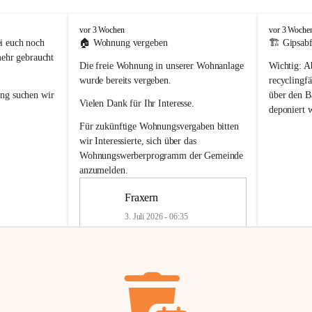
F
F
vor 3 Wochen
vor 3 Woche
r
r
i euch noch 
🏠 
Wohnung vergeben
🏗️ Gipsabf
a
a
mehr gebraucht 
Die freie Wohnung in unserer Wohnanlage 
Wichtig:
 A
x
x
e
e
wurde bereits vergeben.
recyclingfä
r
r
ung
 suchen wir 
über den Ba
Vielen Dank für Ihr Interesse.
n
n
deponiert 
neue 
Recyc
Für zukünftige Wohnungsvergaben bitten 
getrennte 
wir Interessierte, sich über das 
en in den 
von Gipsabf
Wohnungswerberprogramm der Gemeinde
45 cm
anzumelden.
Für private
geben 
Änderung v
Fraxern
Kinder riesig 
Renovierun
3. Juli 2026 - 06:35
Haus oder 
Alte Gipsw
ne beim 
Verschnitt 
rden.
🏠
Freie Wohnung in Fraxern
müssen kün
In unserer Wohnanlage wird eine 
entsorgt
 we
Wohnung frei.
✅ 
Getrenn