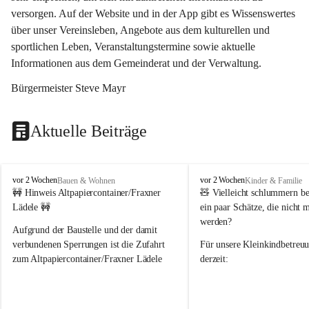
versorgen. Auf der Website und in der App gibt es Wissenswertes 
über unser Vereinsleben, Angebote aus dem kulturellen und 
sportlichen Leben, Veranstaltungstermine sowie aktuelle 
Informationen aus dem Gemeinderat und der Verwaltung. 
Bürgermeister Steve Mayr
Aktuelle Beiträge
F
F
vor 2 Wochen
vor 2 Wochen
Bauen & Wohnen
Kinder & Familie
r
r
🚧 Hinweis Altpapiercontainer/Fraxner 
🧸 
Vielleicht schlummern be
a
a
Lädele 🚧
ein paar Schätze, die nicht 
x
x
werden?
e
e
Aufgrund der Baustelle und der damit 
r
r
verbundenen Sperrungen ist die Zufahrt 
Für unsere 
Kleinkindbetreu
n
n
zum Altpapiercontainer/Fraxner Lädele 
derzeit:
derzeit nur erschwert möglich.
👶 
Puppenbuggys
Ein herzliches Dankeschön an Erwin und 
👗 
Puppenkleidung
 für Pupp