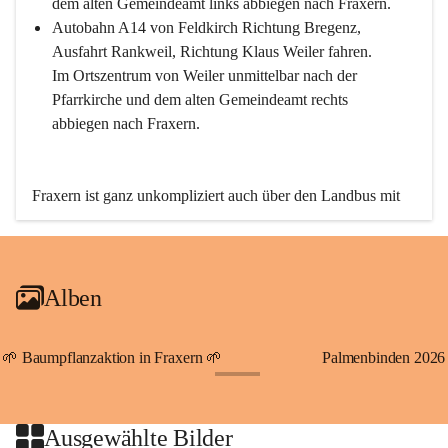
dem alten Gemeindeamt links abbiegen nach Fraxern.
Autobahn A14 von Feldkirch Richtung Bregenz, 
Ausfahrt Rankweil, Richtung Klaus Weiler fahren. 
Im Ortszentrum von Weiler unmittelbar nach der 
Pfarrkirche und dem alten Gemeindeamt rechts 
abbiegen nach Fraxern.
Fraxern ist ganz unkompliziert auch über den Landbus mit 
den öffentlichen Verkehrsmitteln zu erreichen. Die Linie 
492 fährt lt. Fahrplan des Verkehrsverbundes Vorarlberg an 
den Wochentagen regelmäßig zwischen Weiler und Fraxern.
Alben
An Samstagen, Sonn- und Feiertagen können Sie bequem 
direkt über die VMOBIL-App VMOBIL ON Ihren 
persönlichen Linienbus zur gewünschten Zeit zu Ihrer 
🌱 Baumpflanzaktion in Fraxern 🌱
Palmenbinden 2026
Haltestelle bestellen. Sowohl von Weiler kommend nach 
+19
Fraxern als auch von Fraxern nach Weiler oder natürlich für 
beide Fahrten Weiler-Fraxern-Weiler.
Ausgewählte Bilder