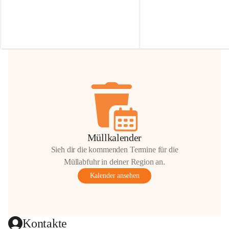
Irmgard Nachbaur, die für diese Zeit die 
Größen 
35 cm, 40 cm und 
Zufahrt über ihre Privatstraße zur 
💛 Wenn ihr etwas davon ab
Verfügung stellen. 🙏
möchtet, freuen sich unsere 
Vielen Dank für eure Unterstützung und 
über eure Unterstützung.
Hilfsbereitschaft!
📍 
Die Spenden können ger
Gemeindeamt abgegeben we
Vielen herzlichen Dank!
 🌼
Müllkalender
Sieh dir die kommenden Termine für die
Müllabfuhr in deiner Region an.
Kalender ansehen
Kontakte