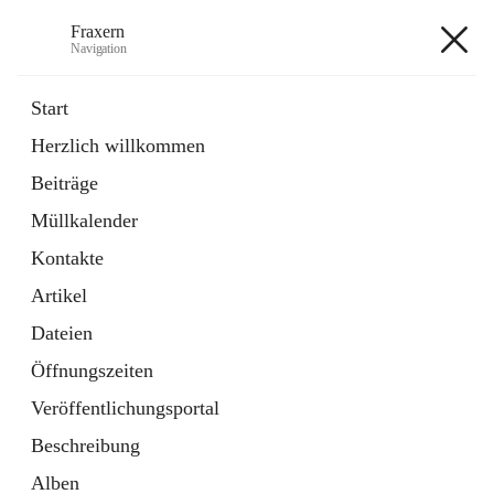
Fraxern
Navigation
Fraxern
Start
Herzlich willkommen
öffnet
Bürgerservice
Beiträge
in
Ordner
neuem
Müllkalender
Tab
öffnet
Formulare
in
Artikel
Kontakte
neuem
Tab
Artikel
+5
Dateien
Öffnungszeiten
Veröffentlichungsportal
Beschreibung
Hauptadresse
Alben