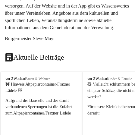
versorgen. Auf der Website und in der App gibt es Wissenswertes 
über unser Vereinsleben, Angebote aus dem kulturellen und 
sportlichen Leben, Veranstaltungstermine sowie aktuelle 
Informationen aus dem Gemeinderat und der Verwaltung. 
Bürgermeister Steve Mayr
Aktuelle Beiträge
F
F
vor 2 Wochen
vor 2 Wochen
Bauen & Wohnen
Kinder & Familie
r
r
🚧 Hinweis Altpapiercontainer/Fraxner 
🧸 
Vielleicht schlummern be
a
a
Lädele 🚧
ein paar Schätze, die nicht 
x
x
werden?
e
e
Aufgrund der Baustelle und der damit 
r
r
verbundenen Sperrungen ist die Zufahrt 
Für unsere 
Kleinkindbetreu
n
n
zum Altpapiercontainer/Fraxner Lädele 
derzeit:
derzeit nur erschwert möglich.
👶 
Puppenbuggys
Ein herzliches Dankeschön an Erwin und 
👗 
Puppenkleidung
 für Pupp