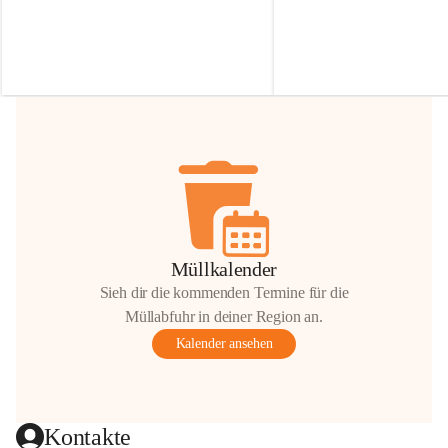
Irmgard Nachbaur, die für diese Zeit die 
Größen 
35 cm, 40 cm und 
Zufahrt über ihre Privatstraße zur 
💛 Wenn ihr etwas davon ab
Verfügung stellen. 🙏
möchtet, freuen sich unsere 
Vielen Dank für eure Unterstützung und 
über eure Unterstützung.
Hilfsbereitschaft!
📍 
Die Spenden können ger
Gemeindeamt abgegeben we
Vielen herzlichen Dank!
 🌼
Müllkalender
Sieh dir die kommenden Termine für die
Müllabfuhr in deiner Region an.
Kalender ansehen
Kontakte