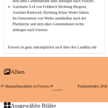
dem alten Gemeindeamt links abbiegen nach Fraxern.
Autobahn A14 von Feldkirch Richtung Bregenz, 
Ausfahrt Rankweil, Richtung Klaus Weiler fahren. 
Im Ortszentrum von Weiler unmittelbar nach der 
Pfarrkirche und dem alten Gemeindeamt rechts 
abbiegen nach Fraxern.
Fraxern ist ganz unkompliziert auch über den Landbus mit 
den öffentlichen Verkehrsmitteln zu erreichen. Die Linie 
492 fährt lt. Fahrplan des Verkehrsverbundes Vorarlberg an 
den Wochentagen regelmäßig zwischen Weiler und Fraxern.
Alben
An Samstagen, Sonn- und Feiertagen können Sie bequem 
direkt über die VMOBIL-App VMOBIL ON Ihren 
persönlichen Linienbus zur gewünschten Zeit zu Ihrer 
🌱 Baumpflanzaktion in Fraxern 🌱
Palmenbinden 2026
Haltestelle bestellen. Sowohl von Weiler kommend nach 
+19
Fraxern als auch von Fraxern nach Weiler oder natürlich für 
beide Fahrten Weiler-Fraxern-Weiler.
Ausgewählte Bilder