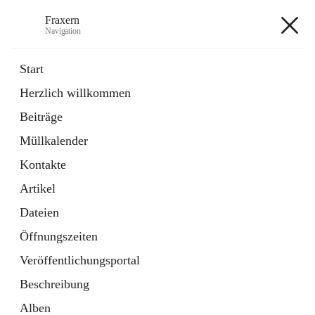
Fraxern
Navigation
Fraxern
Start
Herzlich willkommen
öffnet
Bürgerservice
Beiträge
in
Ordner
neuem
Müllkalender
Tab
öffnet
Formulare
in
Artikel
Kontakte
neuem
Tab
Artikel
+5
Dateien
Öffnungszeiten
Veröffentlichungsportal
Beschreibung
Hauptadresse
Alben