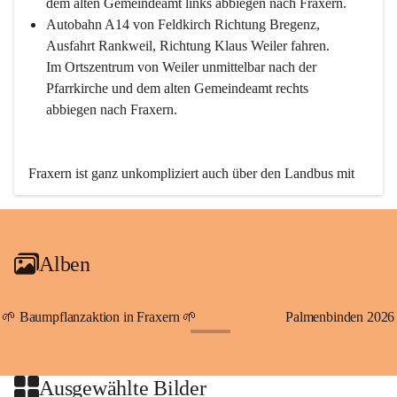
dem alten Gemeindeamt links abbiegen nach Fraxern.
Autobahn A14 von Feldkirch Richtung Bregenz, 
Ausfahrt Rankweil, Richtung Klaus Weiler fahren. 
Im Ortszentrum von Weiler unmittelbar nach der 
Pfarrkirche und dem alten Gemeindeamt rechts 
abbiegen nach Fraxern.
Fraxern ist ganz unkompliziert auch über den Landbus mit 
den öffentlichen Verkehrsmitteln zu erreichen. Die Linie 
492 fährt lt. Fahrplan des Verkehrsverbundes Vorarlberg an 
den Wochentagen regelmäßig zwischen Weiler und Fraxern.
Alben
An Samstagen, Sonn- und Feiertagen können Sie bequem 
direkt über die VMOBIL-App VMOBIL ON Ihren 
persönlichen Linienbus zur gewünschten Zeit zu Ihrer 
🌱 Baumpflanzaktion in Fraxern 🌱
Palmenbinden 2026
Haltestelle bestellen. Sowohl von Weiler kommend nach 
+19
Fraxern als auch von Fraxern nach Weiler oder natürlich für 
beide Fahrten Weiler-Fraxern-Weiler.
Ausgewählte Bilder