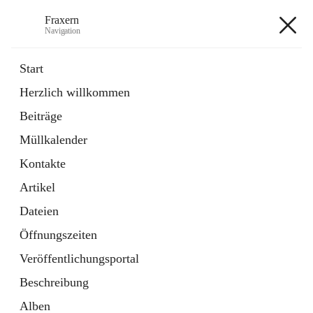
Fraxern
Navigation
Fraxern
Start
Herzlich willkommen
öffnet
Bürgerservice
Beiträge
in
Ordner
neuem
Müllkalender
Tab
öffnet
Formulare
in
Artikel
Kontakte
neuem
Tab
Artikel
+5
Dateien
Öffnungszeiten
Veröffentlichungsportal
Beschreibung
Hauptadresse
Alben