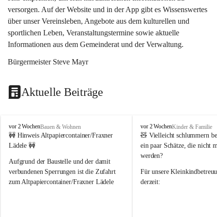
versorgen. Auf der Website und in der App gibt es Wissenswertes 
über unser Vereinsleben, Angebote aus dem kulturellen und 
sportlichen Leben, Veranstaltungstermine sowie aktuelle 
Informationen aus dem Gemeinderat und der Verwaltung. 
Bürgermeister Steve Mayr
Aktuelle Beiträge
F
F
vor 2 Wochen
vor 2 Wochen
Bauen & Wohnen
Kinder & Familie
r
r
🚧 Hinweis Altpapiercontainer/Fraxner 
🧸 
Vielleicht schlummern be
a
a
Lädele 🚧
ein paar Schätze, die nicht 
x
x
werden?
e
e
Aufgrund der Baustelle und der damit 
r
r
verbundenen Sperrungen ist die Zufahrt 
Für unsere 
Kleinkindbetreu
n
n
zum Altpapiercontainer/Fraxner Lädele 
derzeit:
derzeit nur erschwert möglich.
👶 
Puppenbuggys
Ein herzliches Dankeschön an Erwin und 
👗 
Puppenkleidung
 für Pupp