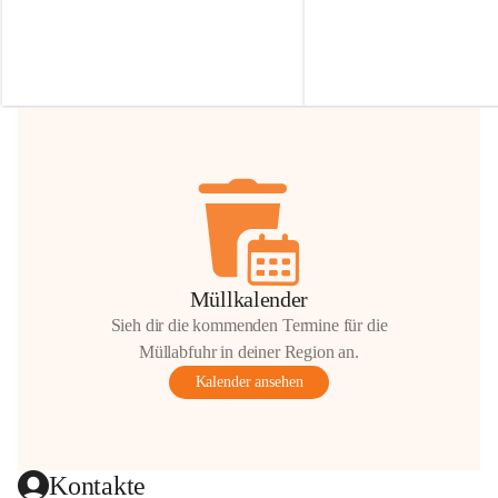
Irmgard Nachbaur, die für diese Zeit die 
Größen 
35 cm, 40 cm und 
Zufahrt über ihre Privatstraße zur 
💛 Wenn ihr etwas davon ab
Verfügung stellen. 🙏
möchtet, freuen sich unsere 
Vielen Dank für eure Unterstützung und 
über eure Unterstützung.
Hilfsbereitschaft!
📍 
Die Spenden können ger
Gemeindeamt abgegeben we
Vielen herzlichen Dank!
 🌼
Müllkalender
Sieh dir die kommenden Termine für die
Müllabfuhr in deiner Region an.
Kalender ansehen
Kontakte