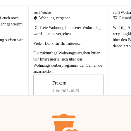
F
F
vor 3 Wochen
vor 3 Woche
r
r
i euch noch 
🏠 
Wohnung vergeben
🏗️ Gipsabf
a
a
mehr gebraucht 
Die freie Wohnung in unserer Wohnanlage 
Wichtig:
 A
x
x
e
e
wurde bereits vergeben.
recyclingfä
r
r
ung
 suchen wir 
über den Ba
Vielen Dank für Ihr Interesse.
n
n
deponiert 
neue 
Recyc
Für zukünftige Wohnungsvergaben bitten 
getrennte 
wir Interessierte, sich über das 
en in den 
von Gipsabf
Wohnungswerberprogramm der Gemeinde
45 cm
anzumelden.
Für private
geben 
Änderung v
Fraxern
Kinder riesig 
Renovierun
3. Juli 2026 - 06:35
Haus oder 
Alte Gipsw
ne beim 
Verschnitt 
rden.
🏠
Freie Wohnung in Fraxern
müssen kün
In unserer Wohnanlage wird eine 
entsorgt
 we
Wohnung frei.
✅ 
Getrenn