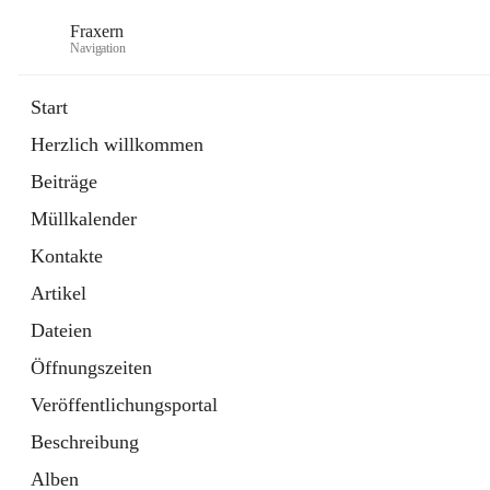
Fraxern
Navigation
Start
Herzlich willkommen
öffnet
Bürgerservice
Beiträge
in
Ordner
neuem
Müllkalender
Tab
öffnet
Formulare
in
Artikel
Kontakte
neuem
Tab
Artikel
Dateien
Öffnungszeiten
Veröffentlichungsportal
Beschreibung
Alben