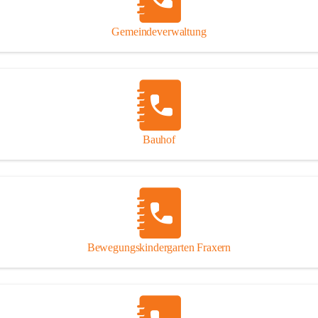
Gipsplatten
Trennung l
Gemeindeverwaltung
Beitrag zu
Ressourcen
bei Ihrem 
Annahme vo
Bauhof
Bewegungskindergarten Fraxern