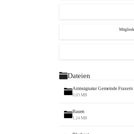
Mitglied
Dateien
Amtssignatur Gemeinde Fraxern
0,03 MB
Bauen
1,24 MB