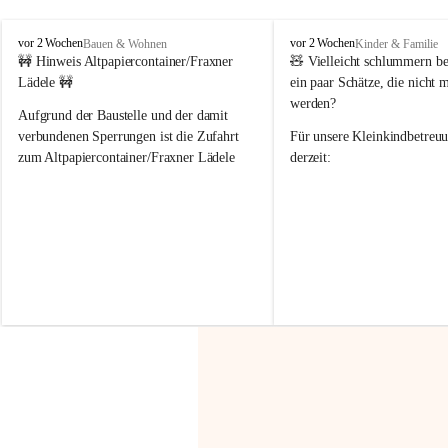
F
F
vor 2 Wochen
vor 2 Wochen
Bauen & Wohnen
Kinder & Familie
r
r
🚧 Hinweis Altpapiercontainer/Fraxner 
🧸 
Vielleicht schlummern be
a
a
Lädele 🚧
ein paar Schätze, die nicht 
x
x
werden?
e
e
Aufgrund der Baustelle und der damit 
r
r
verbundenen Sperrungen ist die Zufahrt 
Für unsere 
Kleinkindbetreu
n
n
zum Altpapiercontainer/Fraxner Lädele 
derzeit:
derzeit nur erschwert möglich.
👶 
Puppenbuggys
Ein herzliches Dankeschön an Erwin und 
👗 
Puppenkleidung
 für Pupp
Irmgard Nachbaur, die für diese Zeit die 
Größen 
35 cm, 40 cm und 
Zufahrt über ihre Privatstraße zur 
💛 Wenn ihr etwas davon ab
Verfügung stellen. 🙏
möchtet, freuen sich unsere 
Vielen Dank für eure Unterstützung und 
über eure Unterstützung.
Hilfsbereitschaft!
📍 
Die Spenden können ger
Gemeindeamt abgegeben we
Vielen herzlichen Dank!
 🌼