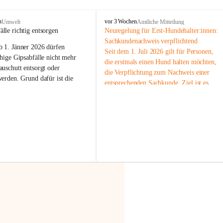
F
n
vor 3 Wochen
Umwelt
Amtliche Mitteilung
r
älle richtig entsorgen
Neuregelung für Erst-Hundehalter:innen: 
a
Sachkundenachweis verpflichtend
b 
1. Jänner 2026
 dürfen 
x
Seit dem 1. Juli 2026 gilt für Personen, 
e
hige Gipsabfälle nicht mehr 
die erstmals einen Hund halten möchten, 
r
uschutt entsorgt oder 
die Verpflichtung zum Nachweis einer 
n
werden
. Grund dafür ist die 
entsprechenden Sachkunde. Ziel ist es, 
linggips-Verordnung
, die eine 
Hundebesitzer:innen bestmöglich auf die 
Sammlung und das Recycling 
Haltung und Verantwortung im Umgang 
ällen vorschreibt.
mit ihrem Tier vorzubereiten.
Der Sachkundenachweis besteht aus zwei 
 Haushalte wird diese 
Teilen:
or allem dann relevant, wenn 
🐾 
Theoriekurs
gs- oder Umbauarbeiten
 an 
Mindestens 4 Unterrichtseinheiten 
Wohnung durchgeführt werden. 
à 60 Minuten
ände, Gipskartonplatten oder 
Muss vor der Anschaffung bzw. 
aus neu verbauten Gipsplatten 
Aufnahme eines Hundes absolviert 
ftig 
getrennt gesammelt und 
werden
rden.
🐾 
Praxiseinheit
t sammeln:
2-stündige praktische Schulung 