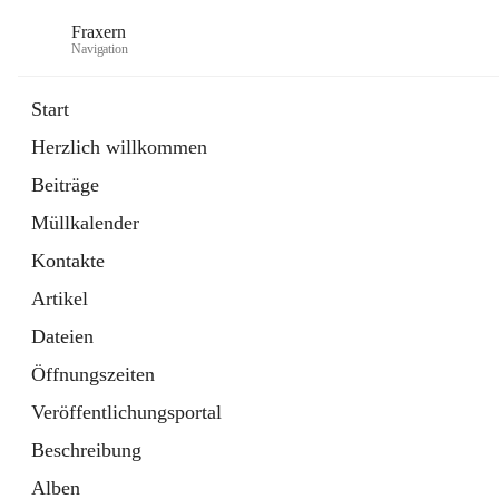
Fraxern
Navigation
Start
Herzlich willkommen
öffnet
Bürgerservice
Beiträge
in
Ordner
neuem
Müllkalender
Tab
öffnet
Formulare
in
Artikel
Kontakte
neuem
Tab
Artikel
Dateien
Öffnungszeiten
Veröffentlichungsportal
Beschreibung
Alben