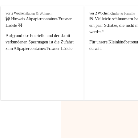
F
F
vor 2 Wochen
vor 2 Wochen
Bauen & Wohnen
Kinder & Familie
r
r
🚧 Hinweis Altpapiercontainer/Fraxner 
🧸 
Vielleicht schlummern be
a
a
Lädele 🚧
ein paar Schätze, die nicht 
x
x
werden?
e
e
Aufgrund der Baustelle und der damit 
r
r
verbundenen Sperrungen ist die Zufahrt 
Für unsere 
Kleinkindbetreu
n
n
zum Altpapiercontainer/Fraxner Lädele 
derzeit:
derzeit nur erschwert möglich.
👶 
Puppenbuggys
Ein herzliches Dankeschön an Erwin und 
👗 
Puppenkleidung
 für Pupp
Irmgard Nachbaur, die für diese Zeit die 
Größen 
35 cm, 40 cm und 
Zufahrt über ihre Privatstraße zur 
💛 Wenn ihr etwas davon ab
Verfügung stellen. 🙏
möchtet, freuen sich unsere 
Vielen Dank für eure Unterstützung und 
über eure Unterstützung.
Hilfsbereitschaft!
📍 
Die Spenden können ger
Gemeindeamt abgegeben we
Vielen herzlichen Dank!
 🌼