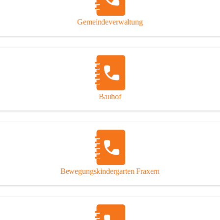
Gipsplatten
Trennung l
Gemeindeverwaltung
Beitrag zu
Ressourcen
bei Ihrem 
Annahme vo
Bauhof
Bewegungskindergarten Fraxern