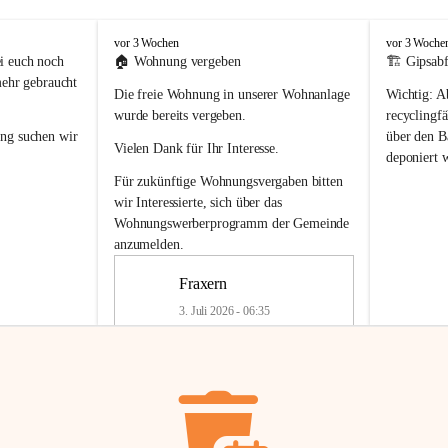
F
F
vor 3 Wochen
vor 3 Woche
r
r
i euch noch 
🏠 
Wohnung vergeben
🏗️ Gipsabf
a
a
mehr gebraucht 
Die freie Wohnung in unserer Wohnanlage 
Wichtig:
 A
x
x
e
e
wurde bereits vergeben.
recyclingfä
r
r
ung
 suchen wir 
über den Ba
Vielen Dank für Ihr Interesse.
n
n
deponiert 
neue 
Recyc
Für zukünftige Wohnungsvergaben bitten 
getrennte 
wir Interessierte, sich über das 
en in den 
von Gipsabf
Wohnungswerberprogramm der Gemeinde
45 cm
anzumelden.
Für private
geben 
Änderung v
Fraxern
Kinder riesig 
Renovierun
3. Juli 2026 - 06:35
Haus oder 
Alte Gipsw
ne beim 
Verschnitt 
rden.
🏠
Freie Wohnung in Fraxern
müssen kün
In unserer Wohnanlage wird eine 
entsorgt
 we
Wohnung frei.
✅ 
Getrenn