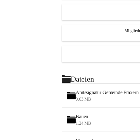
Mitglied
Dateien
Amtssignatur Gemeinde Fraxern
0,03 MB
Bauen
1,24 MB