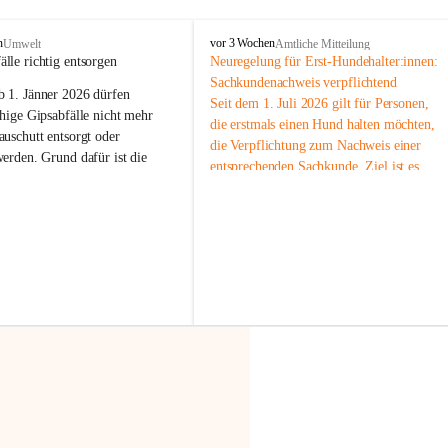
F
n
vor 3 Wochen
Umwelt
Amtliche Mitteilung
r
älle richtig entsorgen
Neuregelung für Erst-Hundehalter:innen: 
a
Sachkundenachweis verpflichtend
b 
1. Jänner 2026
 dürfen 
x
Seit dem 1. Juli 2026 gilt für Personen, 
e
hige Gipsabfälle nicht mehr 
die erstmals einen Hund halten möchten, 
r
uschutt entsorgt oder 
die Verpflichtung zum Nachweis einer 
n
werden
. Grund dafür ist die 
entsprechenden Sachkunde. Ziel ist es, 
linggips-Verordnung
, die eine 
Hundebesitzer:innen bestmöglich auf die 
Sammlung und das Recycling 
Haltung und Verantwortung im Umgang 
ällen vorschreibt.
mit ihrem Tier vorzubereiten.
Der Sachkundenachweis besteht aus zwei 
 Haushalte wird diese 
Teilen:
or allem dann relevant, wenn 
🐾 
Theoriekurs
gs- oder Umbauarbeiten
 an 
Mindestens 4 Unterrichtseinheiten 
Wohnung durchgeführt werden. 
à 60 Minuten
ände, Gipskartonplatten oder 
Muss vor der Anschaffung bzw. 
aus neu verbauten Gipsplatten 
Aufnahme eines Hundes absolviert 
ftig 
getrennt gesammelt und 
werden
rden.
🐾 
Praxiseinheit
t sammeln:
2-stündige praktische Schulung 