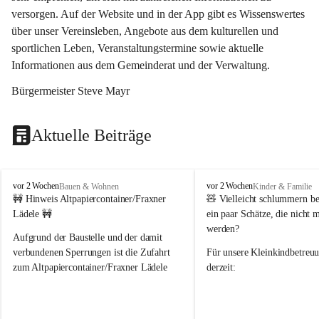
versorgen. Auf der Website und in der App gibt es Wissenswertes 
über unser Vereinsleben, Angebote aus dem kulturellen und 
sportlichen Leben, Veranstaltungstermine sowie aktuelle 
Informationen aus dem Gemeinderat und der Verwaltung. 
Bürgermeister Steve Mayr
Aktuelle Beiträge
F
F
vor 2 Wochen
vor 2 Wochen
Bauen & Wohnen
Kinder & Familie
r
r
🚧 Hinweis Altpapiercontainer/Fraxner 
🧸 
Vielleicht schlummern be
a
a
Lädele 🚧
ein paar Schätze, die nicht 
x
x
werden?
e
e
Aufgrund der Baustelle und der damit 
r
r
verbundenen Sperrungen ist die Zufahrt 
Für unsere 
Kleinkindbetreu
n
n
zum Altpapiercontainer/Fraxner Lädele 
derzeit:
derzeit nur erschwert möglich.
👶 
Puppenbuggys
Ein herzliches Dankeschön an Erwin und 
👗 
Puppenkleidung
 für Pupp