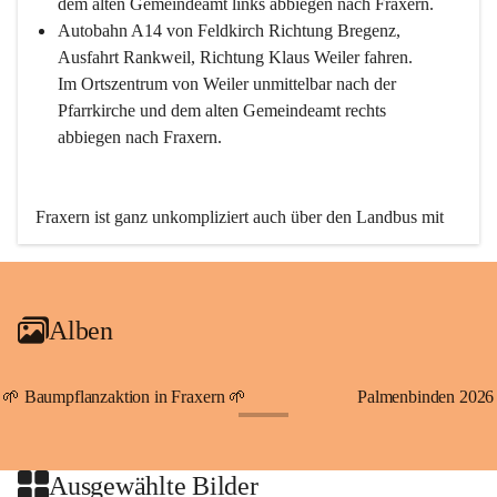
dem alten Gemeindeamt links abbiegen nach Fraxern.
Autobahn A14 von Feldkirch Richtung Bregenz, 
Ausfahrt Rankweil, Richtung Klaus Weiler fahren. 
Im Ortszentrum von Weiler unmittelbar nach der 
Pfarrkirche und dem alten Gemeindeamt rechts 
abbiegen nach Fraxern.
Fraxern ist ganz unkompliziert auch über den Landbus mit 
den öffentlichen Verkehrsmitteln zu erreichen. Die Linie 
492 fährt lt. Fahrplan des Verkehrsverbundes Vorarlberg an 
den Wochentagen regelmäßig zwischen Weiler und Fraxern.
Alben
An Samstagen, Sonn- und Feiertagen können Sie bequem 
direkt über die VMOBIL-App VMOBIL ON Ihren 
persönlichen Linienbus zur gewünschten Zeit zu Ihrer 
🌱 Baumpflanzaktion in Fraxern 🌱
Palmenbinden 2026
Haltestelle bestellen. Sowohl von Weiler kommend nach 
+19
Fraxern als auch von Fraxern nach Weiler oder natürlich für 
beide Fahrten Weiler-Fraxern-Weiler.
Ausgewählte Bilder