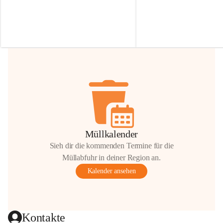
Irmgard Nachbaur, die für diese Zeit die 
Größen 
35 cm, 40 cm und 
Zufahrt über ihre Privatstraße zur 
💛 Wenn ihr etwas davon ab
Verfügung stellen. 🙏
möchtet, freuen sich unsere 
Vielen Dank für eure Unterstützung und 
über eure Unterstützung.
Hilfsbereitschaft!
📍 
Die Spenden können ger
Gemeindeamt abgegeben we
Vielen herzlichen Dank!
 🌼
Müllkalender
Sieh dir die kommenden Termine für die
Müllabfuhr in deiner Region an.
Kalender ansehen
Kontakte