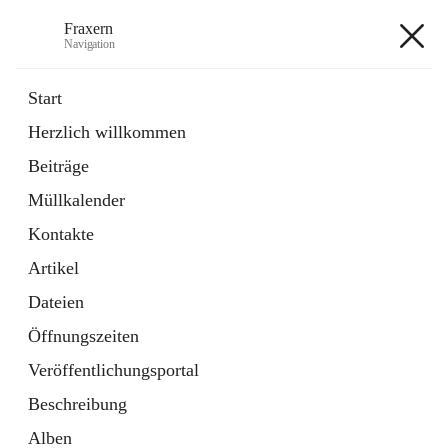
Fraxern
Navigation
Fraxern
Start
Herzlich willkommen
öffnet
Bürgerservice
Beiträge
in
Ordner
neuem
Müllkalender
Tab
öffnet
Formulare
in
Artikel
Kontakte
neuem
Tab
Artikel
+5
Dateien
Öffnungszeiten
Veröffentlichungsportal
Beschreibung
Hauptadresse
Alben