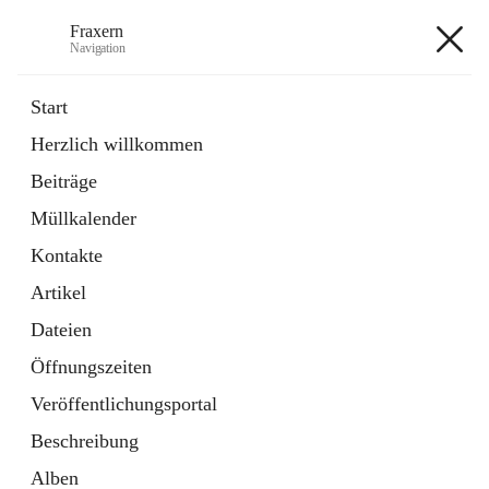
Fraxern
Navigation
Fraxern
Start
Herzlich willkommen
öffnet
Bürgerservice
Beiträge
in
Ordner
neuem
Müllkalender
Tab
öffnet
Formulare
in
Artikel
Kontakte
neuem
Tab
Artikel
+5
Dateien
Öffnungszeiten
Veröffentlichungsportal
Beschreibung
Hauptadresse
Alben