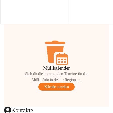
Irmgard Nachbaur, die für diese Zeit die 
Größen 
35 cm, 40 cm und 
Zufahrt über ihre Privatstraße zur 
💛 Wenn ihr etwas davon ab
Verfügung stellen. 🙏
möchtet, freuen sich unsere 
Vielen Dank für eure Unterstützung und 
über eure Unterstützung.
Hilfsbereitschaft!
📍 
Die Spenden können ger
Gemeindeamt abgegeben we
Vielen herzlichen Dank!
 🌼
Müllkalender
Sieh dir die kommenden Termine für die
Müllabfuhr in deiner Region an.
Kalender ansehen
Kontakte