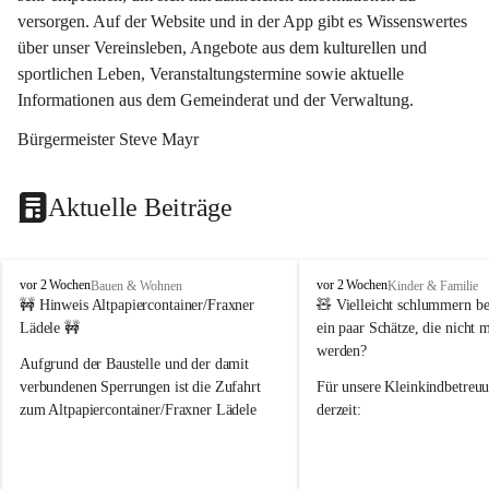
versorgen. Auf der Website und in der App gibt es Wissenswertes 
über unser Vereinsleben, Angebote aus dem kulturellen und 
sportlichen Leben, Veranstaltungstermine sowie aktuelle 
Informationen aus dem Gemeinderat und der Verwaltung. 
Bürgermeister Steve Mayr
Aktuelle Beiträge
F
F
vor 2 Wochen
vor 2 Wochen
Bauen & Wohnen
Kinder & Familie
r
r
🚧 Hinweis Altpapiercontainer/Fraxner 
🧸 
Vielleicht schlummern be
a
a
Lädele 🚧
ein paar Schätze, die nicht 
x
x
werden?
e
e
Aufgrund der Baustelle und der damit 
r
r
verbundenen Sperrungen ist die Zufahrt 
Für unsere 
Kleinkindbetreu
n
n
zum Altpapiercontainer/Fraxner Lädele 
derzeit:
derzeit nur erschwert möglich.
👶 
Puppenbuggys
Ein herzliches Dankeschön an Erwin und 
👗 
Puppenkleidung
 für Pupp