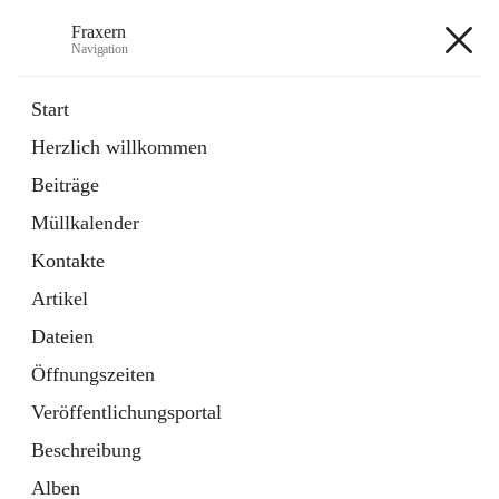
Fraxern
Navigation
Fraxern
Start
Herzlich willkommen
öffnet
Bürgerservice
Beiträge
in
Ordner
neuem
Müllkalender
Tab
öffnet
Formulare
in
Artikel
Kontakte
neuem
Tab
Artikel
+5
Dateien
Öffnungszeiten
Veröffentlichungsportal
Beschreibung
Hauptadresse
Alben