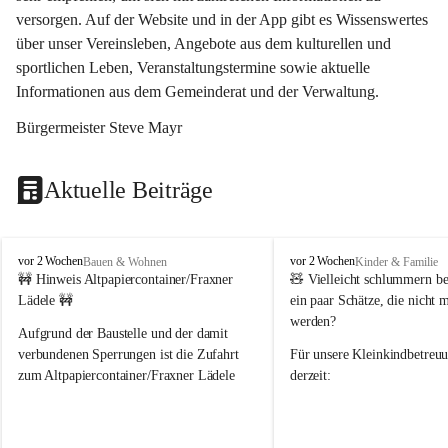
versorgen. Auf der Website und in der App gibt es Wissenswertes 
über unser Vereinsleben, Angebote aus dem kulturellen und 
sportlichen Leben, Veranstaltungstermine sowie aktuelle 
Informationen aus dem Gemeinderat und der Verwaltung. 
Bürgermeister Steve Mayr
Aktuelle Beiträge
F
F
vor 2 Wochen
vor 2 Wochen
Bauen & Wohnen
Kinder & Familie
r
r
🚧 Hinweis Altpapiercontainer/Fraxner 
🧸 
Vielleicht schlummern be
a
a
Lädele 🚧
ein paar Schätze, die nicht 
x
x
werden?
e
e
Aufgrund der Baustelle und der damit 
r
r
verbundenen Sperrungen ist die Zufahrt 
Für unsere 
Kleinkindbetreu
n
n
zum Altpapiercontainer/Fraxner Lädele 
derzeit:
derzeit nur erschwert möglich.
👶 
Puppenbuggys
Ein herzliches Dankeschön an Erwin und 
👗 
Puppenkleidung
 für Pupp