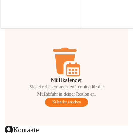
Irmgard Nachbaur, die für diese Zeit die 
Größen 
35 cm, 40 cm und 
Zufahrt über ihre Privatstraße zur 
💛 Wenn ihr etwas davon ab
Verfügung stellen. 🙏
möchtet, freuen sich unsere 
Vielen Dank für eure Unterstützung und 
über eure Unterstützung.
Hilfsbereitschaft!
📍 
Die Spenden können ger
Gemeindeamt abgegeben we
Vielen herzlichen Dank!
 🌼
Müllkalender
Sieh dir die kommenden Termine für die
Müllabfuhr in deiner Region an.
Kalender ansehen
Kontakte