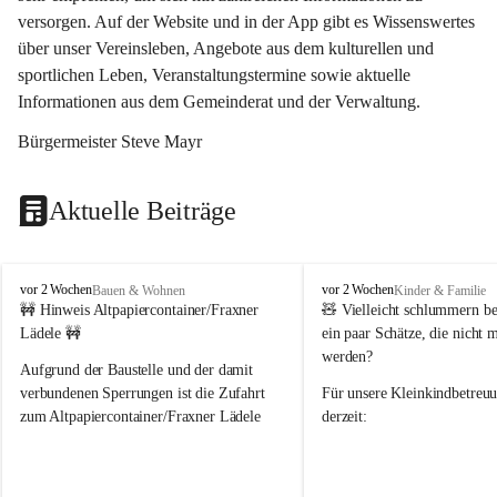
versorgen. Auf der Website und in der App gibt es Wissenswertes 
über unser Vereinsleben, Angebote aus dem kulturellen und 
sportlichen Leben, Veranstaltungstermine sowie aktuelle 
Informationen aus dem Gemeinderat und der Verwaltung. 
Bürgermeister Steve Mayr
Aktuelle Beiträge
F
F
vor 2 Wochen
vor 2 Wochen
Bauen & Wohnen
Kinder & Familie
r
r
🚧 Hinweis Altpapiercontainer/Fraxner 
🧸 
Vielleicht schlummern be
a
a
Lädele 🚧
ein paar Schätze, die nicht 
x
x
werden?
e
e
Aufgrund der Baustelle und der damit 
r
r
verbundenen Sperrungen ist die Zufahrt 
Für unsere 
Kleinkindbetreu
n
n
zum Altpapiercontainer/Fraxner Lädele 
derzeit:
derzeit nur erschwert möglich.
👶 
Puppenbuggys
Ein herzliches Dankeschön an Erwin und 
👗 
Puppenkleidung
 für Pupp