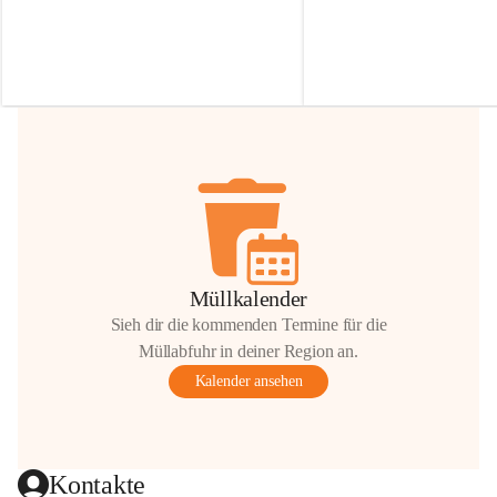
Irmgard Nachbaur, die für diese Zeit die 
Größen 
35 cm, 40 cm und 
Zufahrt über ihre Privatstraße zur 
💛 Wenn ihr etwas davon ab
Verfügung stellen. 🙏
möchtet, freuen sich unsere 
Vielen Dank für eure Unterstützung und 
über eure Unterstützung.
Hilfsbereitschaft!
📍 
Die Spenden können ger
Gemeindeamt abgegeben we
Vielen herzlichen Dank!
 🌼
Müllkalender
Sieh dir die kommenden Termine für die
Müllabfuhr in deiner Region an.
Kalender ansehen
Kontakte