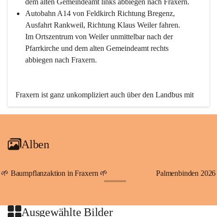
dem alten Gemeindeamt links abbiegen nach Fraxern.
Autobahn A14 von Feldkirch Richtung Bregenz, 
Ausfahrt Rankweil, Richtung Klaus Weiler fahren. 
Im Ortszentrum von Weiler unmittelbar nach der 
Pfarrkirche und dem alten Gemeindeamt rechts 
abbiegen nach Fraxern.
Fraxern ist ganz unkompliziert auch über den Landbus mit 
den öffentlichen Verkehrsmitteln zu erreichen. Die Linie 
492 fährt lt. Fahrplan des Verkehrsverbundes Vorarlberg an 
den Wochentagen regelmäßig zwischen Weiler und Fraxern.
Alben
An Samstagen, Sonn- und Feiertagen können Sie bequem 
direkt über die VMOBIL-App VMOBIL ON Ihren 
persönlichen Linienbus zur gewünschten Zeit zu Ihrer 
🌱 Baumpflanzaktion in Fraxern 🌱
Palmenbinden 2026
Haltestelle bestellen. Sowohl von Weiler kommend nach 
+19
Fraxern als auch von Fraxern nach Weiler oder natürlich für 
beide Fahrten Weiler-Fraxern-Weiler.
Ausgewählte Bilder