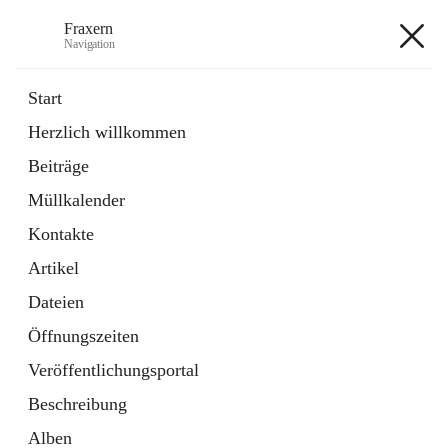
Fraxern
Navigation
Fraxern
Start
Herzlich willkommen
öffnet
Bürgerservice
Beiträge
in
Ordner
neuem
Müllkalender
Tab
öffnet
Formulare
in
Artikel
Kontakte
neuem
Tab
Artikel
+5
Dateien
Öffnungszeiten
Veröffentlichungsportal
Beschreibung
Hauptadresse
Alben