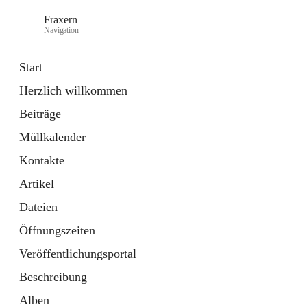
Fraxern
Navigation
Start
Herzlich willkommen
öffnet
Bürgerservice
Beiträge
in
Ordner
neuem
Müllkalender
Tab
öffnet
Formulare
in
Artikel
Kontakte
neuem
Tab
Artikel
Dateien
Öffnungszeiten
Veröffentlichungsportal
Beschreibung
Alben