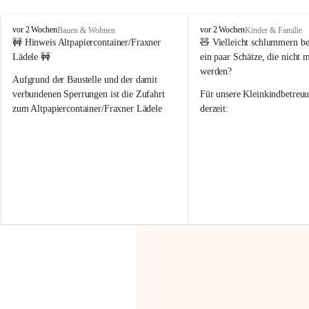
F
F
vor 2 Wochen
vor 2 Wochen
Bauen & Wohnen
Kinder & Familie
r
r
🚧 Hinweis Altpapiercontainer/Fraxner 
🧸 
Vielleicht schlummern be
a
a
Lädele 🚧
ein paar Schätze, die nicht 
x
x
werden?
e
e
Aufgrund der Baustelle und der damit 
r
r
verbundenen Sperrungen ist die Zufahrt 
Für unsere 
Kleinkindbetreu
n
n
zum Altpapiercontainer/Fraxner Lädele 
derzeit:
derzeit nur erschwert möglich.
👶 
Puppenbuggys
Ein herzliches Dankeschön an Erwin und 
👗 
Puppenkleidung
 für Pupp
Irmgard Nachbaur, die für diese Zeit die 
Größen 
35 cm, 40 cm und 
Zufahrt über ihre Privatstraße zur 
💛 Wenn ihr etwas davon ab
Verfügung stellen. 🙏
möchtet, freuen sich unsere 
Vielen Dank für eure Unterstützung und 
über eure Unterstützung.
Hilfsbereitschaft!
📍 
Die Spenden können ger
Gemeindeamt abgegeben we
Vielen herzlichen Dank!
 🌼