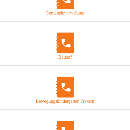
Gipsplatten
Trennung l
Gemeindeverwaltung
Beitrag zu
Ressourcen
bei Ihrem 
Annahme vo
Bauhof
Bewegungskindergarten Fraxern