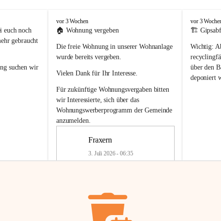
F
F
vor 3 Wochen
vor 3 Woche
r
r
i euch noch 
🏠 
Wohnung vergeben
🏗️ Gipsabf
a
a
mehr gebraucht 
Die freie Wohnung in unserer Wohnanlage 
Wichtig:
 A
x
x
e
e
wurde bereits vergeben.
recyclingfä
r
r
ung
 suchen wir 
über den Ba
Vielen Dank für Ihr Interesse.
n
n
deponiert 
neue 
Recyc
Für zukünftige Wohnungsvergaben bitten 
getrennte 
wir Interessierte, sich über das 
en in den 
von Gipsabf
Wohnungswerberprogramm der Gemeinde
45 cm
anzumelden.
Für private
geben 
Änderung v
Fraxern
Kinder riesig 
Renovierun
3. Juli 2026 - 06:35
Haus oder 
Alte Gipsw
ne beim 
Verschnitt 
rden.
🏠
Freie Wohnung in Fraxern
müssen kün
In unserer Wohnanlage wird eine 
entsorgt
 we
Wohnung frei.
✅ 
Getrenn