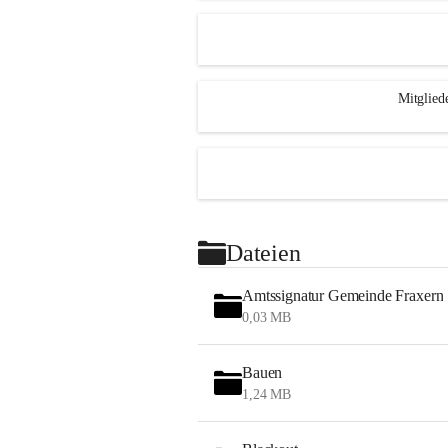
Mitglied
Dateien
Amtssignatur Gemeinde Fraxern
0,03 MB
Bauen
1,24 MB