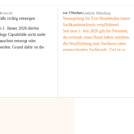
F
n
vor 3 Wochen
Umwelt
Amtliche Mitteilung
r
älle richtig entsorgen
Neuregelung für Erst-Hundehalter:innen: 
a
Sachkundenachweis verpflichtend
b 
1. Jänner 2026
 dürfen 
x
Seit dem 1. Juli 2026 gilt für Personen, 
e
hige Gipsabfälle nicht mehr 
die erstmals einen Hund halten möchten, 
r
uschutt entsorgt oder 
die Verpflichtung zum Nachweis einer 
n
werden
. Grund dafür ist die 
entsprechenden Sachkunde. Ziel ist es, 
linggips-Verordnung
, die eine 
Hundebesitzer:innen bestmöglich auf die 
Sammlung und das Recycling 
Haltung und Verantwortung im Umgang 
ällen vorschreibt.
mit ihrem Tier vorzubereiten.
Der Sachkundenachweis besteht aus zwei 
 Haushalte wird diese 
Teilen:
or allem dann relevant, wenn 
🐾 
Theoriekurs
gs- oder Umbauarbeiten
 an 
Mindestens 4 Unterrichtseinheiten 
Wohnung durchgeführt werden. 
à 60 Minuten
ände, Gipskartonplatten oder 
Muss vor der Anschaffung bzw. 
aus neu verbauten Gipsplatten 
Aufnahme eines Hundes absolviert 
ftig 
getrennt gesammelt und 
werden
rden.
🐾 
Praxiseinheit
t sammeln:
2-stündige praktische Schulung 