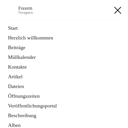
Fraxern
Navigation
Fraxern
Start
Herzlich willkommen
öffnet
Bürgerservice
Beiträge
in
Ordner
neuem
Müllkalender
Tab
öffnet
Formulare
in
Artikel
Kontakte
neuem
Tab
Artikel
+5
Dateien
Öffnungszeiten
Veröffentlichungsportal
Beschreibung
Hauptadresse
Alben