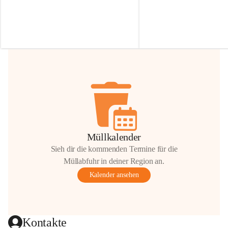
Irmgard Nachbaur, die für diese Zeit die 
Größen 
35 cm, 40 cm und 
Zufahrt über ihre Privatstraße zur 
💛 Wenn ihr etwas davon ab
Verfügung stellen. 🙏
möchtet, freuen sich unsere 
Vielen Dank für eure Unterstützung und 
über eure Unterstützung.
Hilfsbereitschaft!
📍 
Die Spenden können ger
Gemeindeamt abgegeben we
Vielen herzlichen Dank!
 🌼
Müllkalender
Sieh dir die kommenden Termine für die
Müllabfuhr in deiner Region an.
Kalender ansehen
Kontakte