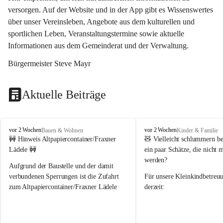
versorgen. Auf der Website und in der App gibt es Wissenswertes 
über unser Vereinsleben, Angebote aus dem kulturellen und 
sportlichen Leben, Veranstaltungstermine sowie aktuelle 
Informationen aus dem Gemeinderat und der Verwaltung. 
Bürgermeister Steve Mayr
Aktuelle Beiträge
F
F
vor 2 Wochen
vor 2 Wochen
Bauen & Wohnen
Kinder & Familie
r
r
🚧 Hinweis Altpapiercontainer/Fraxner 
🧸 
Vielleicht schlummern be
a
a
Lädele 🚧
ein paar Schätze, die nicht 
x
x
werden?
e
e
Aufgrund der Baustelle und der damit 
r
r
verbundenen Sperrungen ist die Zufahrt 
Für unsere 
Kleinkindbetreu
n
n
zum Altpapiercontainer/Fraxner Lädele 
derzeit:
derzeit nur erschwert möglich.
👶 
Puppenbuggys
Ein herzliches Dankeschön an Erwin und 
👗 
Puppenkleidung
 für Pupp