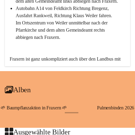
dem alten Gemeindeamt links abbiegen nach Fraxern.
Autobahn A14 von Feldkirch Richtung Bregenz, 
Ausfahrt Rankweil, Richtung Klaus Weiler fahren. 
Im Ortszentrum von Weiler unmittelbar nach der 
Pfarrkirche und dem alten Gemeindeamt rechts 
abbiegen nach Fraxern.
Fraxern ist ganz unkompliziert auch über den Landbus mit 
den öffentlichen Verkehrsmitteln zu erreichen. Die Linie 
492 fährt lt. Fahrplan des Verkehrsverbundes Vorarlberg an 
den Wochentagen regelmäßig zwischen Weiler und Fraxern.
Alben
An Samstagen, Sonn- und Feiertagen können Sie bequem 
direkt über die VMOBIL-App VMOBIL ON Ihren 
persönlichen Linienbus zur gewünschten Zeit zu Ihrer 
🌱 Baumpflanzaktion in Fraxern 🌱
Palmenbinden 2026
Haltestelle bestellen. Sowohl von Weiler kommend nach 
+19
Fraxern als auch von Fraxern nach Weiler oder natürlich für 
beide Fahrten Weiler-Fraxern-Weiler.
Ausgewählte Bilder