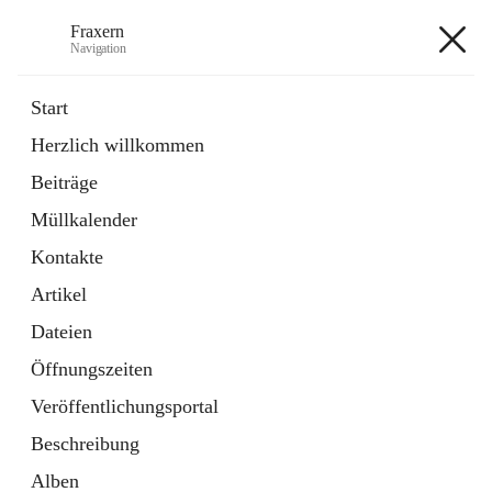
Fraxern
Navigation
Fraxern
Start
Herzlich willkommen
öffnet
Bürgerservice
Beiträge
in
Ordner
neuem
Müllkalender
Tab
öffnet
Formulare
in
Artikel
Kontakte
neuem
Tab
Artikel
+5
Dateien
Öffnungszeiten
Veröffentlichungsportal
Beschreibung
Hauptadresse
Alben