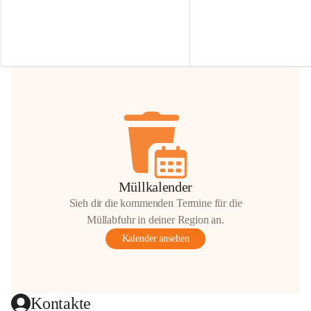
Irmgard Nachbaur, die für diese Zeit die 
Größen 
35 cm, 40 cm und 
Zufahrt über ihre Privatstraße zur 
💛 Wenn ihr etwas davon ab
Verfügung stellen. 🙏
möchtet, freuen sich unsere 
Vielen Dank für eure Unterstützung und 
über eure Unterstützung.
Hilfsbereitschaft!
📍 
Die Spenden können ger
Gemeindeamt abgegeben we
Vielen herzlichen Dank!
 🌼
Müllkalender
Sieh dir die kommenden Termine für die
Müllabfuhr in deiner Region an.
Kalender ansehen
Kontakte