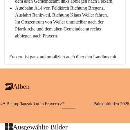
dem alten Gemeindeamt links abbiegen nach Fraxern.
Autobahn A14 von Feldkirch Richtung Bregenz, 
Ausfahrt Rankweil, Richtung Klaus Weiler fahren. 
Im Ortszentrum von Weiler unmittelbar nach der 
Pfarrkirche und dem alten Gemeindeamt rechts 
abbiegen nach Fraxern.
Fraxern ist ganz unkompliziert auch über den Landbus mit 
den öffentlichen Verkehrsmitteln zu erreichen. Die Linie 
492 fährt lt. Fahrplan des Verkehrsverbundes Vorarlberg an 
den Wochentagen regelmäßig zwischen Weiler und Fraxern.
Alben
An Samstagen, Sonn- und Feiertagen können Sie bequem 
direkt über die VMOBIL-App VMOBIL ON Ihren 
persönlichen Linienbus zur gewünschten Zeit zu Ihrer 
🌱 Baumpflanzaktion in Fraxern 🌱
Palmenbinden 2026
Haltestelle bestellen. Sowohl von Weiler kommend nach 
+19
Fraxern als auch von Fraxern nach Weiler oder natürlich für 
beide Fahrten Weiler-Fraxern-Weiler.
Ausgewählte Bilder