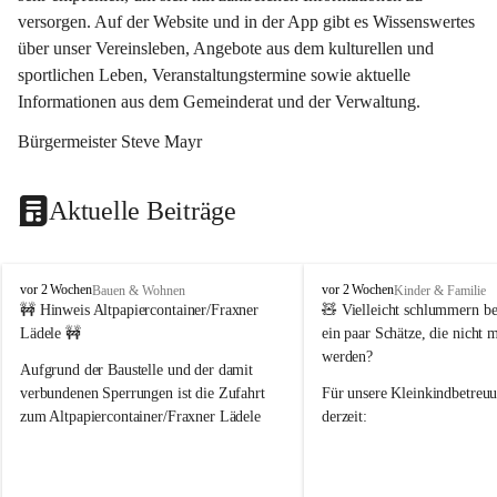
versorgen. Auf der Website und in der App gibt es Wissenswertes 
über unser Vereinsleben, Angebote aus dem kulturellen und 
sportlichen Leben, Veranstaltungstermine sowie aktuelle 
Informationen aus dem Gemeinderat und der Verwaltung. 
Bürgermeister Steve Mayr
Aktuelle Beiträge
F
F
vor 2 Wochen
vor 2 Wochen
Bauen & Wohnen
Kinder & Familie
r
r
🚧 Hinweis Altpapiercontainer/Fraxner 
🧸 
Vielleicht schlummern be
a
a
Lädele 🚧
ein paar Schätze, die nicht 
x
x
werden?
e
e
Aufgrund der Baustelle und der damit 
r
r
verbundenen Sperrungen ist die Zufahrt 
Für unsere 
Kleinkindbetreu
n
n
zum Altpapiercontainer/Fraxner Lädele 
derzeit:
derzeit nur erschwert möglich.
👶 
Puppenbuggys
Ein herzliches Dankeschön an Erwin und 
👗 
Puppenkleidung
 für Pupp