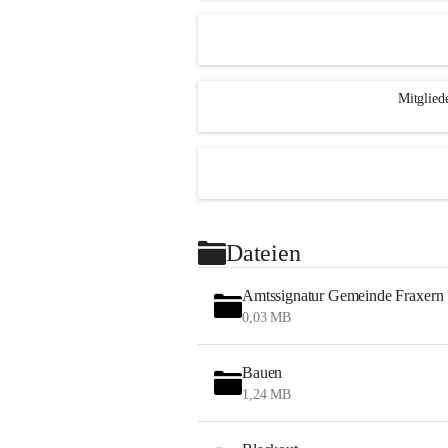
Mitglied
Dateien
Amtssignatur Gemeinde Fraxern
0,03 MB
Bauen
1,24 MB