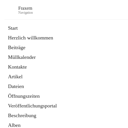
Fraxern
Navigation
Start
Herzlich willkommen
öffnet
Bürgerservice
Beiträge
in
Ordner
neuem
Müllkalender
Tab
öffnet
Formulare
in
Artikel
Kontakte
neuem
Tab
Artikel
Dateien
Öffnungszeiten
Veröffentlichungsportal
Beschreibung
Alben