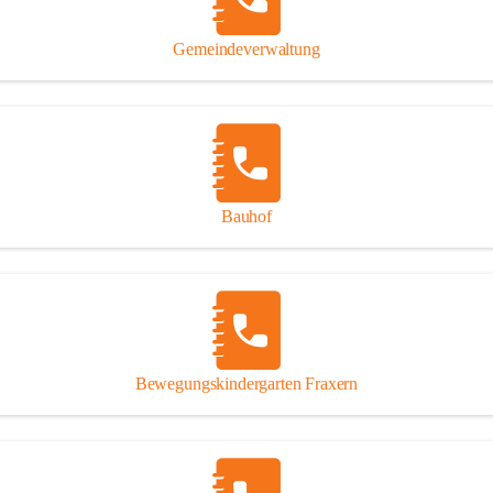
Gipsplatten
Trennung l
Gemeindeverwaltung
Beitrag zu
Ressourcen
bei Ihrem 
Annahme vo
Bauhof
Bewegungskindergarten Fraxern