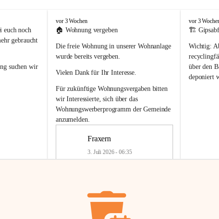
F
F
vor 3 Wochen
vor 3 Woche
r
r
i euch noch 
🏠 
Wohnung vergeben
🏗️ Gipsabf
a
a
mehr gebraucht 
Die freie Wohnung in unserer Wohnanlage 
Wichtig:
 A
x
x
e
e
wurde bereits vergeben.
recyclingfä
r
r
ung
 suchen wir 
über den Ba
Vielen Dank für Ihr Interesse.
n
n
deponiert 
neue 
Recyc
Für zukünftige Wohnungsvergaben bitten 
getrennte 
wir Interessierte, sich über das 
en in den 
von Gipsabf
Wohnungswerberprogramm der Gemeinde
45 cm
anzumelden.
Für private
geben 
Änderung v
Fraxern
Kinder riesig 
Renovierun
3. Juli 2026 - 06:35
Haus oder 
Alte Gipsw
ne beim 
Verschnitt 
rden.
🏠
Freie Wohnung in Fraxern
müssen kün
In unserer Wohnanlage wird eine 
entsorgt
 we
Wohnung frei.
✅ 
Getrenn