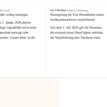
F
n
vor 3 Wochen
Umwelt
Amtliche Mitteilung
r
älle richtig entsorgen
Neuregelung für Erst-Hundehalter:innen: 
a
Sachkundenachweis verpflichtend
b 
1. Jänner 2026
 dürfen 
x
e
hige Gipsabfälle nicht mehr 
Seit dem 1. Juli 2026 gilt für Personen, 
r
uschutt entsorgt oder 
die erstmals einen Hund halten möchten, 
n
werden
. Grund dafür ist die 
die Verpflichtung zum Nachweis einer 
linggips-Verordnung
, die eine 
entsprechenden Sachkunde. Ziel ist es, 
Sammlung und das Recycling 
Hundebesitzer:innen bestmöglich auf die 
ällen vorschreibt.
Haltung und Verantwortung im Umgang 
mit ihrem Tier vorzubereiten.
 Haushalte wird diese 
or allem dann relevant, wenn 
Der Sachkundenachweis besteht aus zwei 
gs- oder Umbauarbeiten
 an 
Teilen:
Wohnung durchgeführt werden. 
🐾 
Theoriekurs
ände, Gipskartonplatten oder 
aus neu verbauten Gipsplatten 
Mindestens 4 Unterrichtseinheiten 
ftig 
getrennt gesammelt und 
à 60 Minuten
rden.
Muss vor der Anschaffung bzw. 
Aufnahme eines Hundes absolviert 
t sammeln:
werden