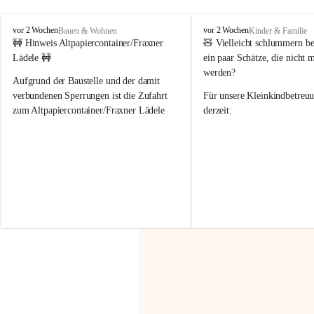
F
F
vor 2 Wochen
vor 2 Wochen
Bauen & Wohnen
Kinder & Familie
r
r
🚧 Hinweis Altpapiercontainer/Fraxner 
🧸 
Vielleicht schlummern be
a
a
Lädele 🚧
ein paar Schätze, die nicht 
x
x
werden?
e
e
Aufgrund der Baustelle und der damit 
r
r
verbundenen Sperrungen ist die Zufahrt 
Für unsere 
Kleinkindbetreu
n
n
zum Altpapiercontainer/Fraxner Lädele 
derzeit:
derzeit nur erschwert möglich.
👶 
Puppenbuggys
Ein herzliches Dankeschön an Erwin und 
👗 
Puppenkleidung
 für Pupp
Irmgard Nachbaur, die für diese Zeit die 
Größen 
35 cm, 40 cm und 
Zufahrt über ihre Privatstraße zur 
💛 Wenn ihr etwas davon ab
Verfügung stellen. 🙏
möchtet, freuen sich unsere 
Vielen Dank für eure Unterstützung und 
über eure Unterstützung.
Hilfsbereitschaft!
📍 
Die Spenden können ger
Gemeindeamt abgegeben we
Vielen herzlichen Dank!
 🌼