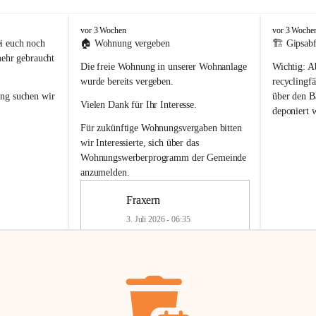
F
F
vor 3 Wochen
vor 3 Woche
r
r
i euch noch 
🏠 
Wohnung vergeben
🏗️ Gipsabf
a
a
mehr gebraucht 
Die freie Wohnung in unserer Wohnanlage 
Wichtig:
 A
x
x
e
e
wurde bereits vergeben.
recyclingfä
r
r
ung
 suchen wir 
über den Ba
Vielen Dank für Ihr Interesse.
n
n
deponiert 
neue 
Recyc
Für zukünftige Wohnungsvergaben bitten 
getrennte 
wir Interessierte, sich über das 
en in den 
von Gipsabf
Wohnungswerberprogramm der Gemeinde
45 cm
anzumelden.
Für private
geben 
Änderung v
Fraxern
Kinder riesig 
Renovierun
3. Juli 2026 - 06:35
Haus oder 
Alte Gipsw
ne beim 
Verschnitt 
rden.
🏠
Freie Wohnung in Fraxern
müssen kün
In unserer Wohnanlage wird eine 
entsorgt
 we
Wohnung frei.
✅ 
Getrenn