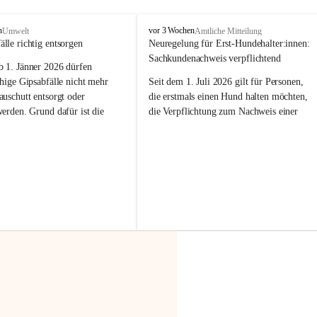
F
n
vor 3 Wochen
Umwelt
Amtliche Mitteilung
r
älle richtig entsorgen
Neuregelung für Erst-Hundehalter:innen: 
a
Sachkundenachweis verpflichtend
b 
1. Jänner 2026
 dürfen 
x
e
hige Gipsabfälle nicht mehr 
Seit dem 1. Juli 2026 gilt für Personen, 
r
uschutt entsorgt oder 
die erstmals einen Hund halten möchten, 
n
werden
. Grund dafür ist die 
die Verpflichtung zum Nachweis einer 
linggips-Verordnung
, die eine 
entsprechenden Sachkunde. Ziel ist es, 
Sammlung und das Recycling 
Hundebesitzer:innen bestmöglich auf die 
ällen vorschreibt.
Haltung und Verantwortung im Umgang 
mit ihrem Tier vorzubereiten.
 Haushalte wird diese 
or allem dann relevant, wenn 
Der Sachkundenachweis besteht aus zwei 
gs- oder Umbauarbeiten
 an 
Teilen:
Wohnung durchgeführt werden. 
🐾 
Theoriekurs
ände, Gipskartonplatten oder 
aus neu verbauten Gipsplatten 
Mindestens 4 Unterrichtseinheiten 
ftig 
getrennt gesammelt und 
à 60 Minuten
rden.
Muss vor der Anschaffung bzw. 
Aufnahme eines Hundes absolviert 
t sammeln:
werden