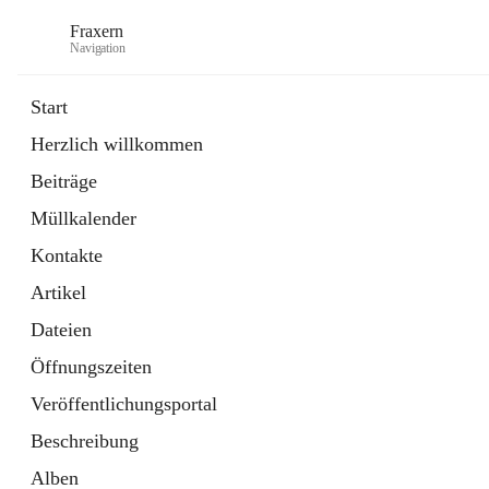
Fraxern
Navigation
Start
Herzlich willkommen
öffnet
Bürgerservice
Beiträge
in
Ordner
neuem
Müllkalender
Tab
öffnet
Formulare
in
Artikel
Kontakte
neuem
Tab
Artikel
Dateien
Öffnungszeiten
Veröffentlichungsportal
Beschreibung
Alben