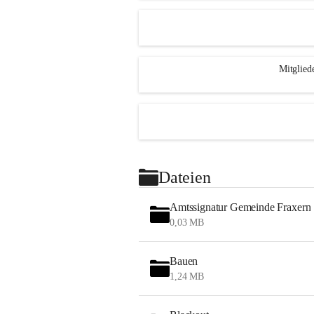
Mitglied
Dateien
Amtssignatur Gemeinde Fraxern
0,03 MB
Bauen
1,24 MB