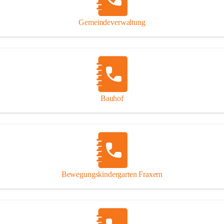
Gipsplatten
Trennung l
Gemeindeverwaltung
Beitrag zu
Ressourcen
bei Ihrem 
Annahme vo
Bauhof
Bewegungskindergarten Fraxern