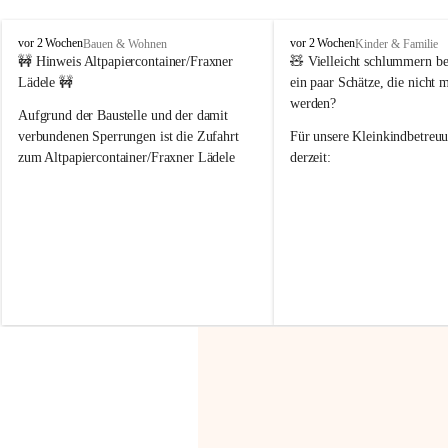
F
F
vor 2 Wochen
vor 2 Wochen
Bauen & Wohnen
Kinder & Familie
r
r
🚧 Hinweis Altpapiercontainer/Fraxner 
🧸 
Vielleicht schlummern be
a
a
Lädele 🚧
ein paar Schätze, die nicht 
x
x
werden?
e
e
Aufgrund der Baustelle und der damit 
r
r
verbundenen Sperrungen ist die Zufahrt 
Für unsere 
Kleinkindbetreu
n
n
zum Altpapiercontainer/Fraxner Lädele 
derzeit:
derzeit nur erschwert möglich.
👶 
Puppenbuggys
Ein herzliches Dankeschön an Erwin und 
👗 
Puppenkleidung
 für Pupp
Irmgard Nachbaur, die für diese Zeit die 
Größen 
35 cm, 40 cm und 
Zufahrt über ihre Privatstraße zur 
💛 Wenn ihr etwas davon ab
Verfügung stellen. 🙏
möchtet, freuen sich unsere 
Vielen Dank für eure Unterstützung und 
über eure Unterstützung.
Hilfsbereitschaft!
📍 
Die Spenden können ger
Gemeindeamt abgegeben we
Vielen herzlichen Dank!
 🌼