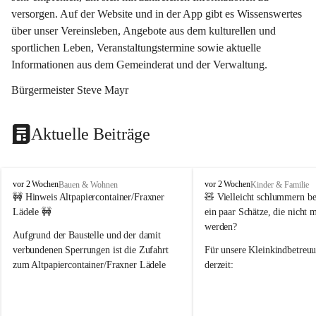
versorgen. Auf der Website und in der App gibt es Wissenswertes 
über unser Vereinsleben, Angebote aus dem kulturellen und 
sportlichen Leben, Veranstaltungstermine sowie aktuelle 
Informationen aus dem Gemeinderat und der Verwaltung. 
Bürgermeister Steve Mayr
Aktuelle Beiträge
F
F
vor 2 Wochen
vor 2 Wochen
Bauen & Wohnen
Kinder & Familie
r
r
🚧 Hinweis Altpapiercontainer/Fraxner 
🧸 
Vielleicht schlummern be
a
a
Lädele 🚧
ein paar Schätze, die nicht 
x
x
werden?
e
e
Aufgrund der Baustelle und der damit 
r
r
verbundenen Sperrungen ist die Zufahrt 
Für unsere 
Kleinkindbetreu
n
n
zum Altpapiercontainer/Fraxner Lädele 
derzeit:
derzeit nur erschwert möglich.
👶 
Puppenbuggys
Ein herzliches Dankeschön an Erwin und 
👗 
Puppenkleidung
 für Pupp