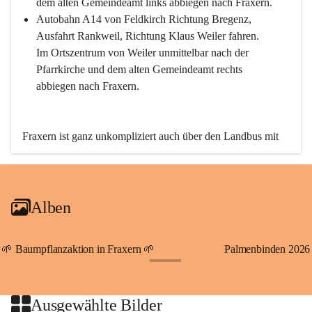
dem alten Gemeindeamt links abbiegen nach Fraxern.
Autobahn A14 von Feldkirch Richtung Bregenz, 
Ausfahrt Rankweil, Richtung Klaus Weiler fahren. 
Im Ortszentrum von Weiler unmittelbar nach der 
Pfarrkirche und dem alten Gemeindeamt rechts 
abbiegen nach Fraxern.
Fraxern ist ganz unkompliziert auch über den Landbus mit 
den öffentlichen Verkehrsmitteln zu erreichen. Die Linie 
492 fährt lt. Fahrplan des Verkehrsverbundes Vorarlberg an 
den Wochentagen regelmäßig zwischen Weiler und Fraxern.
Alben
An Samstagen, Sonn- und Feiertagen können Sie bequem 
direkt über die VMOBIL-App VMOBIL ON Ihren 
persönlichen Linienbus zur gewünschten Zeit zu Ihrer 
🌱 Baumpflanzaktion in Fraxern 🌱
Palmenbinden 2026
Haltestelle bestellen. Sowohl von Weiler kommend nach 
+19
Fraxern als auch von Fraxern nach Weiler oder natürlich für 
beide Fahrten Weiler-Fraxern-Weiler.
Ausgewählte Bilder