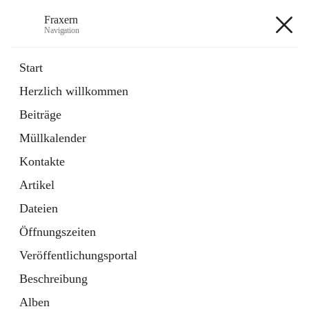
Fraxern
Navigation
Fraxern
Start
Herzlich willkommen
öffnet
Bürgerservice
Beiträge
in
Ordner
neuem
Müllkalender
Tab
öffnet
Formulare
in
Artikel
Kontakte
neuem
Tab
Artikel
+5
Dateien
Öffnungszeiten
Veröffentlichungsportal
Beschreibung
Hauptadresse
Alben