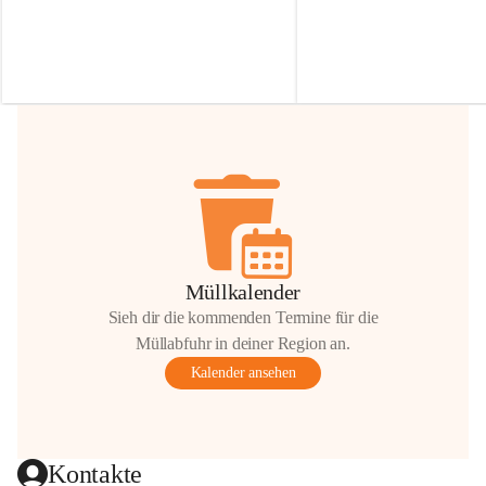
Irmgard Nachbaur, die für diese Zeit die 
Größen 
35 cm, 40 cm und 
Zufahrt über ihre Privatstraße zur 
💛 Wenn ihr etwas davon ab
Verfügung stellen. 🙏
möchtet, freuen sich unsere 
Vielen Dank für eure Unterstützung und 
über eure Unterstützung.
Hilfsbereitschaft!
📍 
Die Spenden können ger
Gemeindeamt abgegeben we
Vielen herzlichen Dank!
 🌼
Müllkalender
Sieh dir die kommenden Termine für die
Müllabfuhr in deiner Region an.
Kalender ansehen
Kontakte