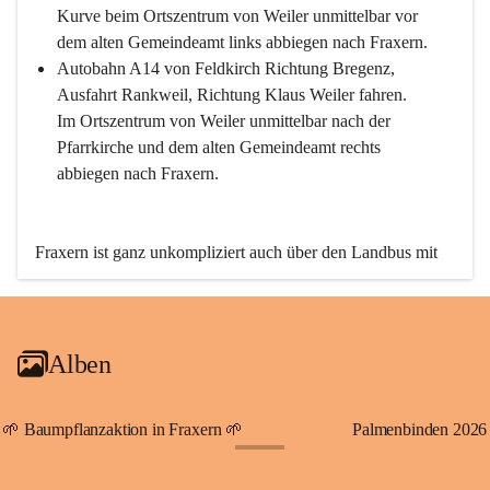
Kurve beim Ortszentrum von Weiler unmittelbar vor 
dem alten Gemeindeamt links abbiegen nach Fraxern.
Autobahn A14 von Feldkirch Richtung Bregenz, 
Ausfahrt Rankweil, Richtung Klaus Weiler fahren. 
Im Ortszentrum von Weiler unmittelbar nach der 
Pfarrkirche und dem alten Gemeindeamt rechts 
abbiegen nach Fraxern.
Fraxern ist ganz unkompliziert auch über den Landbus mit 
den öffentlichen Verkehrsmitteln zu erreichen. Die Linie 
492 fährt lt. Fahrplan des Verkehrsverbundes Vorarlberg an 
den Wochentagen regelmäßig zwischen Weiler und Fraxern.
Alben
An Samstagen, Sonn- und Feiertagen können Sie bequem 
direkt über die VMOBIL-App VMOBIL ON Ihren 
persönlichen Linienbus zur gewünschten Zeit zu Ihrer 
🌱 Baumpflanzaktion in Fraxern 🌱
Palmenbinden 2026
Haltestelle bestellen. Sowohl von Weiler kommend nach 
+19
Fraxern als auch von Fraxern nach Weiler oder natürlich für 