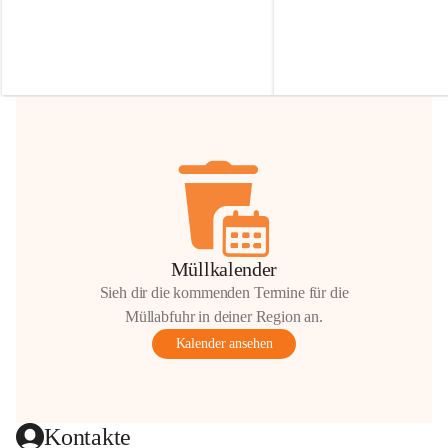
Irmgard Nachbaur, die für diese Zeit die 
Größen 
35 cm, 40 cm und 
Zufahrt über ihre Privatstraße zur 
💛 Wenn ihr etwas davon ab
Verfügung stellen. 🙏
möchtet, freuen sich unsere 
Vielen Dank für eure Unterstützung und 
über eure Unterstützung.
Hilfsbereitschaft!
📍 
Die Spenden können ger
Gemeindeamt abgegeben we
Vielen herzlichen Dank!
 🌼
Müllkalender
Sieh dir die kommenden Termine für die
Müllabfuhr in deiner Region an.
Kalender ansehen
Kontakte