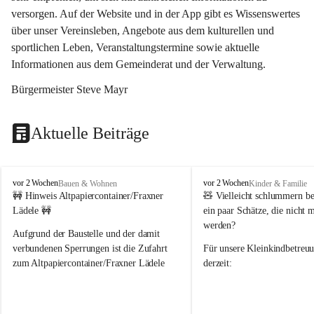
versorgen. Auf der Website und in der App gibt es Wissenswertes 
über unser Vereinsleben, Angebote aus dem kulturellen und 
sportlichen Leben, Veranstaltungstermine sowie aktuelle 
Informationen aus dem Gemeinderat und der Verwaltung. 
Bürgermeister Steve Mayr
Aktuelle Beiträge
F
F
vor 2 Wochen
vor 2 Wochen
Bauen & Wohnen
Kinder & Familie
r
r
🚧 Hinweis Altpapiercontainer/Fraxner 
🧸 
Vielleicht schlummern be
a
a
Lädele 🚧
ein paar Schätze, die nicht 
x
x
werden?
e
e
Aufgrund der Baustelle und der damit 
r
r
verbundenen Sperrungen ist die Zufahrt 
Für unsere 
Kleinkindbetreu
n
n
zum Altpapiercontainer/Fraxner Lädele 
derzeit:
derzeit nur erschwert möglich.
👶 
Puppenbuggys
Ein herzliches Dankeschön an Erwin und 
👗 
Puppenkleidung
 für Pupp