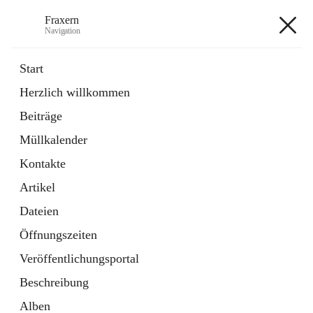
Fraxern
Navigation
Fraxern
Start
Herzlich willkommen
öffnet
Bürgerservice
Beiträge
in
Ordner
neuem
Müllkalender
Tab
öffnet
Formulare
in
Artikel
Kontakte
neuem
Tab
Artikel
+5
Dateien
Öffnungszeiten
Veröffentlichungsportal
Beschreibung
Hauptadresse
Alben