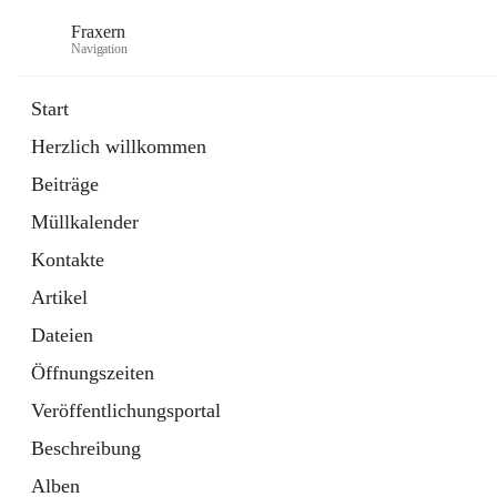
Fraxern
Navigation
Start
Herzlich willkommen
öffnet
Bürgerservice
Beiträge
in
Ordner
neuem
Müllkalender
Tab
öffnet
Formulare
in
Artikel
Kontakte
neuem
Tab
Artikel
Dateien
Öffnungszeiten
Veröffentlichungsportal
Beschreibung
Alben