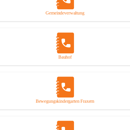
Gipsplatten
Trennung l
Gemeindeverwaltung
Beitrag zu
Ressourcen
bei Ihrem 
Annahme vo
Bauhof
Bewegungskindergarten Fraxern