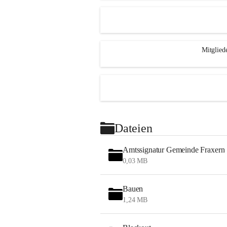
Mitglied
Dateien
Amtssignatur Gemeinde Fraxern
0,03 MB
Bauen
1,24 MB