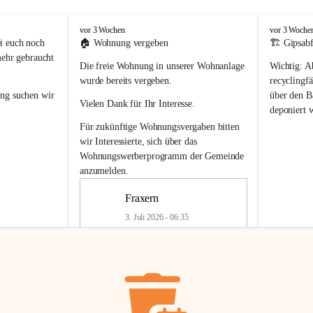
F
F
vor 3 Wochen
vor 3 Woche
r
r
i euch noch 
🏠 
Wohnung vergeben
🏗️ Gipsabf
a
a
mehr gebraucht 
Die freie Wohnung in unserer Wohnanlage 
Wichtig:
 A
x
x
e
e
wurde bereits vergeben.
recyclingfä
r
r
ung
 suchen wir 
über den Ba
Vielen Dank für Ihr Interesse.
n
n
deponiert 
neue 
Recyc
Für zukünftige Wohnungsvergaben bitten 
getrennte 
wir Interessierte, sich über das 
en in den 
von Gipsabf
Wohnungswerberprogramm der Gemeinde
45 cm
anzumelden.
Für private
geben 
Änderung v
Fraxern
Kinder riesig 
Renovierun
3. Juli 2026 - 06:35
Haus oder 
Alte Gipsw
ne beim 
Verschnitt 
rden.
🏠
Freie Wohnung in Fraxern
müssen kün
In unserer Wohnanlage wird eine 
entsorgt
 we
Wohnung frei.
✅ 
Getrenn