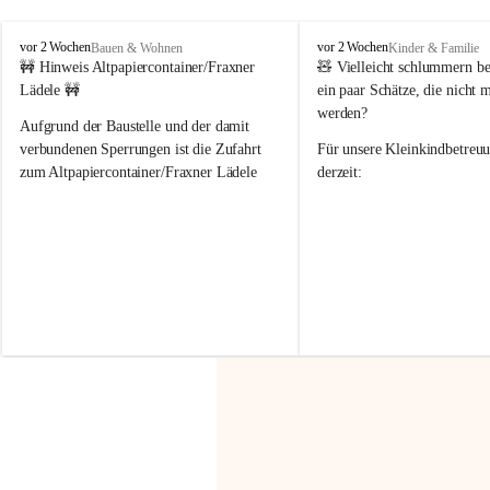
F
F
vor 2 Wochen
vor 2 Wochen
Bauen & Wohnen
Kinder & Familie
r
r
🚧 Hinweis Altpapiercontainer/Fraxner 
🧸 
Vielleicht schlummern be
a
a
Lädele 🚧
ein paar Schätze, die nicht 
x
x
werden?
e
e
Aufgrund der Baustelle und der damit 
r
r
verbundenen Sperrungen ist die Zufahrt 
Für unsere 
Kleinkindbetreu
n
n
zum Altpapiercontainer/Fraxner Lädele 
derzeit:
derzeit nur erschwert möglich.
👶 
Puppenbuggys
Ein herzliches Dankeschön an Erwin und 
👗 
Puppenkleidung
 für Pupp
Irmgard Nachbaur, die für diese Zeit die 
Größen 
35 cm, 40 cm und 
Zufahrt über ihre Privatstraße zur 
💛 Wenn ihr etwas davon ab
Verfügung stellen. 🙏
möchtet, freuen sich unsere 
Vielen Dank für eure Unterstützung und 
über eure Unterstützung.
Hilfsbereitschaft!
📍 
Die Spenden können ger
Gemeindeamt abgegeben we
Vielen herzlichen Dank!
 🌼