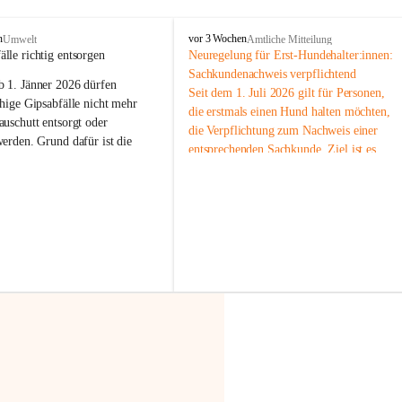
F
n
vor 3 Wochen
Umwelt
Amtliche Mitteilung
r
älle richtig entsorgen
Neuregelung für Erst-Hundehalter:innen: 
a
Sachkundenachweis verpflichtend
b 
1. Jänner 2026
 dürfen 
x
Seit dem 1. Juli 2026 gilt für Personen, 
e
hige Gipsabfälle nicht mehr 
die erstmals einen Hund halten möchten, 
r
uschutt entsorgt oder 
die Verpflichtung zum Nachweis einer 
n
werden
. Grund dafür ist die 
entsprechenden Sachkunde. Ziel ist es, 
linggips-Verordnung
, die eine 
Hundebesitzer:innen bestmöglich auf die 
Sammlung und das Recycling 
Haltung und Verantwortung im Umgang 
ällen vorschreibt.
mit ihrem Tier vorzubereiten.
Der Sachkundenachweis besteht aus zwei 
 Haushalte wird diese 
Teilen:
or allem dann relevant, wenn 
🐾 
Theoriekurs
gs- oder Umbauarbeiten
 an 
Mindestens 4 Unterrichtseinheiten 
Wohnung durchgeführt werden. 
à 60 Minuten
ände, Gipskartonplatten oder 
Muss vor der Anschaffung bzw. 
aus neu verbauten Gipsplatten 
Aufnahme eines Hundes absolviert 
ftig 
getrennt gesammelt und 
werden
rden.
🐾 
Praxiseinheit
t sammeln:
2-stündige praktische Schulung 