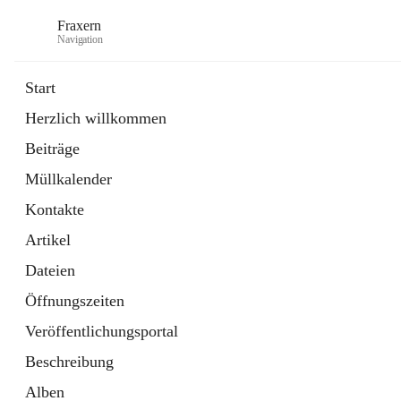
Fraxern
Navigation
Start
Herzlich willkommen
öffnet
Bürgerservice
Beiträge
in
Ordner
neuem
Müllkalender
Tab
öffnet
Formulare
in
Artikel
Kontakte
neuem
Tab
Artikel
Dateien
Öffnungszeiten
Veröffentlichungsportal
Beschreibung
Alben