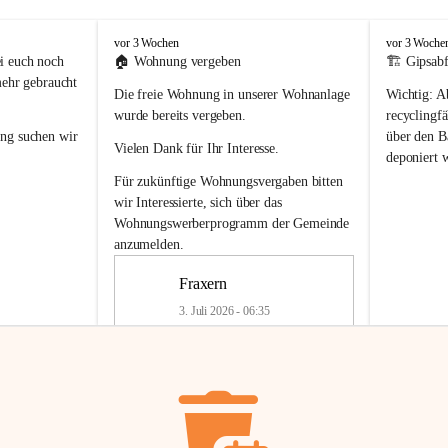
F
F
vor 3 Wochen
vor 3 Woche
r
r
i euch noch 
🏠 
Wohnung vergeben
🏗️ Gipsabf
a
a
mehr gebraucht 
Die freie Wohnung in unserer Wohnanlage 
Wichtig:
 A
x
x
e
e
wurde bereits vergeben.
recyclingfä
r
r
ung
 suchen wir 
über den Ba
Vielen Dank für Ihr Interesse.
n
n
deponiert 
neue 
Recyc
Für zukünftige Wohnungsvergaben bitten 
getrennte 
wir Interessierte, sich über das 
en in den 
von Gipsabf
Wohnungswerberprogramm der Gemeinde
45 cm
anzumelden.
Für private
geben 
Änderung v
Fraxern
Kinder riesig 
Renovierun
3. Juli 2026 - 06:35
Haus oder 
Alte Gipsw
ne beim 
Verschnitt 
rden.
🏠
Freie Wohnung in Fraxern
müssen kün
In unserer Wohnanlage wird eine 
entsorgt
 we
Wohnung frei.
✅ 
Getrenn