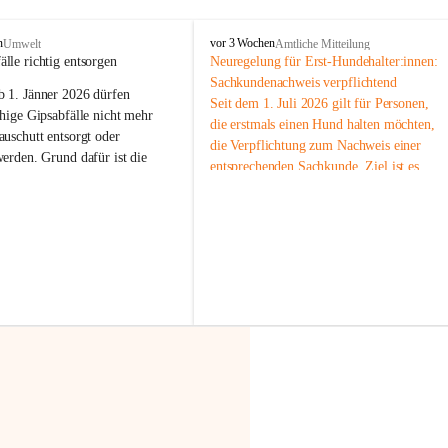
F
n
vor 3 Wochen
Umwelt
Amtliche Mitteilung
r
älle richtig entsorgen
Neuregelung für Erst-Hundehalter:innen: 
a
Sachkundenachweis verpflichtend
b 
1. Jänner 2026
 dürfen 
x
Seit dem 1. Juli 2026 gilt für Personen, 
e
hige Gipsabfälle nicht mehr 
die erstmals einen Hund halten möchten, 
r
uschutt entsorgt oder 
die Verpflichtung zum Nachweis einer 
n
werden
. Grund dafür ist die 
entsprechenden Sachkunde. Ziel ist es, 
linggips-Verordnung
, die eine 
Hundebesitzer:innen bestmöglich auf die 
Sammlung und das Recycling 
Haltung und Verantwortung im Umgang 
ällen vorschreibt.
mit ihrem Tier vorzubereiten.
Der Sachkundenachweis besteht aus zwei 
 Haushalte wird diese 
Teilen:
or allem dann relevant, wenn 
🐾 
Theoriekurs
gs- oder Umbauarbeiten
 an 
Mindestens 4 Unterrichtseinheiten 
Wohnung durchgeführt werden. 
à 60 Minuten
ände, Gipskartonplatten oder 
Muss vor der Anschaffung bzw. 
aus neu verbauten Gipsplatten 
Aufnahme eines Hundes absolviert 
ftig 
getrennt gesammelt und 
werden
rden.
🐾 
Praxiseinheit
t sammeln:
2-stündige praktische Schulung 