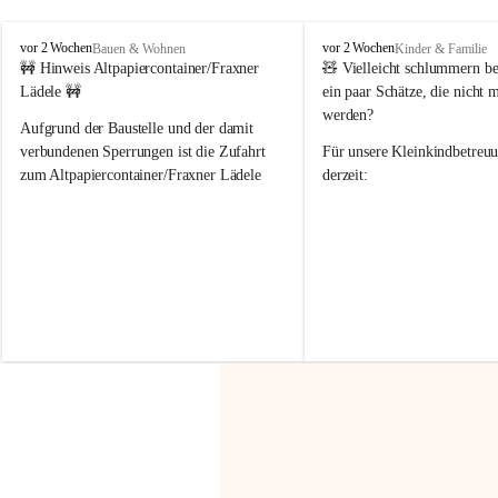
F
F
vor 2 Wochen
vor 2 Wochen
Bauen & Wohnen
Kinder & Familie
r
r
🚧 Hinweis Altpapiercontainer/Fraxner 
🧸 
Vielleicht schlummern be
a
a
Lädele 🚧
ein paar Schätze, die nicht 
x
x
werden?
e
e
Aufgrund der Baustelle und der damit 
r
r
verbundenen Sperrungen ist die Zufahrt 
Für unsere 
Kleinkindbetreu
n
n
zum Altpapiercontainer/Fraxner Lädele 
derzeit:
derzeit nur erschwert möglich.
👶 
Puppenbuggys
Ein herzliches Dankeschön an Erwin und 
👗 
Puppenkleidung
 für Pupp
Irmgard Nachbaur, die für diese Zeit die 
Größen 
35 cm, 40 cm und 
Zufahrt über ihre Privatstraße zur 
💛 Wenn ihr etwas davon ab
Verfügung stellen. 🙏
möchtet, freuen sich unsere 
Vielen Dank für eure Unterstützung und 
über eure Unterstützung.
Hilfsbereitschaft!
📍 
Die Spenden können ger
Gemeindeamt abgegeben we
Vielen herzlichen Dank!
 🌼