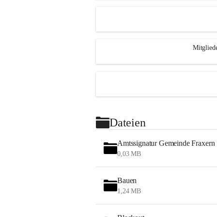
Mitglied
Dateien
Amtssignatur Gemeinde Fraxern
0,03 MB
Bauen
1,24 MB