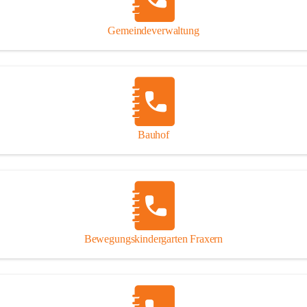
Gipsplatten
Trennung l
Gemeindeverwaltung
Beitrag zu
Ressourcen
bei Ihrem 
Annahme vo
Bauhof
Bewegungskindergarten Fraxern