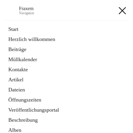
Fraxern
Navigation
Fraxern
Start
Herzlich willkommen
öffnet
Bürgerservice
Beiträge
in
Ordner
neuem
Müllkalender
Tab
öffnet
Formulare
in
Artikel
Kontakte
neuem
Tab
Artikel
+5
Dateien
Öffnungszeiten
Veröffentlichungsportal
Beschreibung
Hauptadresse
Alben