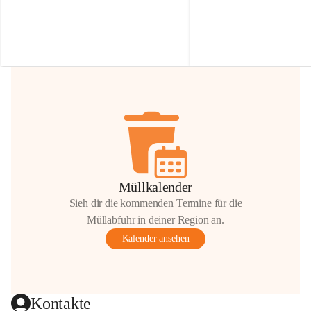
Irmgard Nachbaur, die für diese Zeit die 
Größen 
35 cm, 40 cm und 
Zufahrt über ihre Privatstraße zur 
💛 Wenn ihr etwas davon ab
Verfügung stellen. 🙏
möchtet, freuen sich unsere 
Vielen Dank für eure Unterstützung und 
über eure Unterstützung.
Hilfsbereitschaft!
📍 
Die Spenden können ger
Gemeindeamt abgegeben we
Vielen herzlichen Dank!
 🌼
Müllkalender
Sieh dir die kommenden Termine für die
Müllabfuhr in deiner Region an.
Kalender ansehen
Kontakte