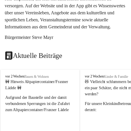
versorgen. Auf der Website und in der App gibt es Wissenswertes 
über unser Vereinsleben, Angebote aus dem kulturellen und 
sportlichen Leben, Veranstaltungstermine sowie aktuelle 
Informationen aus dem Gemeinderat und der Verwaltung. 
Bürgermeister Steve Mayr
Aktuelle Beiträge
F
F
vor 2 Wochen
vor 2 Wochen
Bauen & Wohnen
Kinder & Familie
r
r
🚧 Hinweis Altpapiercontainer/Fraxner 
🧸 
Vielleicht schlummern be
a
a
Lädele 🚧
ein paar Schätze, die nicht 
x
x
werden?
e
e
Aufgrund der Baustelle und der damit 
r
r
verbundenen Sperrungen ist die Zufahrt 
Für unsere 
Kleinkindbetreu
n
n
zum Altpapiercontainer/Fraxner Lädele 
derzeit:
derzeit nur erschwert möglich.
👶 
Puppenbuggys
Ein herzliches Dankeschön an Erwin und 
👗 
Puppenkleidung
 für Pupp