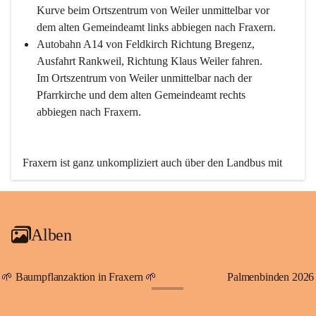
Kurve beim Ortszentrum von Weiler unmittelbar vor 
dem alten Gemeindeamt links abbiegen nach Fraxern.
Autobahn A14 von Feldkirch Richtung Bregenz, 
Ausfahrt Rankweil, Richtung Klaus Weiler fahren. 
Im Ortszentrum von Weiler unmittelbar nach der 
Pfarrkirche und dem alten Gemeindeamt rechts 
abbiegen nach Fraxern.
Fraxern ist ganz unkompliziert auch über den Landbus mit 
den öffentlichen Verkehrsmitteln zu erreichen. Die Linie 
492 fährt lt. Fahrplan des Verkehrsverbundes Vorarlberg an 
den Wochentagen regelmäßig zwischen Weiler und Fraxern.
Alben
An Samstagen, Sonn- und Feiertagen können Sie bequem 
direkt über die VMOBIL-App VMOBIL ON Ihren 
persönlichen Linienbus zur gewünschten Zeit zu Ihrer 
🌱 Baumpflanzaktion in Fraxern 🌱
Palmenbinden 2026
Haltestelle bestellen. Sowohl von Weiler kommend nach 
+19
Fraxern als auch von Fraxern nach Weiler oder natürlich für 