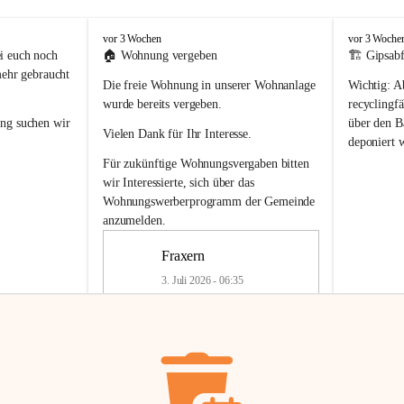
F
F
vor 3 Wochen
vor 3 Woche
r
r
i euch noch 
🏠 
Wohnung vergeben
🏗️ Gipsabf
a
a
mehr gebraucht 
Die freie Wohnung in unserer Wohnanlage 
Wichtig:
 A
x
x
e
e
wurde bereits vergeben.
recyclingfä
r
r
ung
 suchen wir 
über den Ba
Vielen Dank für Ihr Interesse.
n
n
deponiert 
neue 
Recyc
Für zukünftige Wohnungsvergaben bitten 
getrennte 
wir Interessierte, sich über das 
en in den 
von Gipsabf
Wohnungswerberprogramm der Gemeinde
45 cm
anzumelden.
Für private
geben 
Änderung v
Fraxern
Kinder riesig 
Renovierun
3. Juli 2026 - 06:35
Haus oder 
Alte Gipsw
ne beim 
Verschnitt 
rden.
🏠
Freie Wohnung in Fraxern
müssen kün
In unserer Wohnanlage wird eine 
entsorgt
 we
Wohnung frei.
✅ 
Getrenn