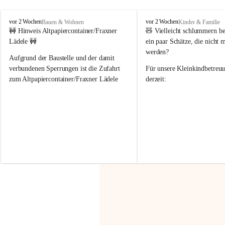
F
F
vor 2 Wochen
vor 2 Wochen
Bauen & Wohnen
Kinder & Familie
r
r
🚧 Hinweis Altpapiercontainer/Fraxner 
🧸 
Vielleicht schlummern be
a
a
Lädele 🚧
ein paar Schätze, die nicht 
x
x
werden?
e
e
Aufgrund der Baustelle und der damit 
r
r
verbundenen Sperrungen ist die Zufahrt 
Für unsere 
Kleinkindbetreu
n
n
zum Altpapiercontainer/Fraxner Lädele 
derzeit:
derzeit nur erschwert möglich.
👶 
Puppenbuggys
Ein herzliches Dankeschön an Erwin und 
👗 
Puppenkleidung
 für Pupp
Irmgard Nachbaur, die für diese Zeit die 
Größen 
35 cm, 40 cm und 
Zufahrt über ihre Privatstraße zur 
💛 Wenn ihr etwas davon ab
Verfügung stellen. 🙏
möchtet, freuen sich unsere 
Vielen Dank für eure Unterstützung und 
über eure Unterstützung.
Hilfsbereitschaft!
📍 
Die Spenden können ger
Gemeindeamt abgegeben we
Vielen herzlichen Dank!
 🌼