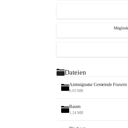
Mitglied
Dateien
Amtssignatur Gemeinde Fraxern
0,03 MB
Bauen
1,24 MB