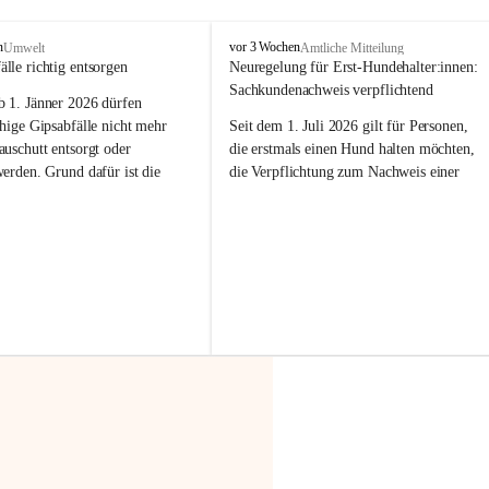
F
n
vor 3 Wochen
Umwelt
Amtliche Mitteilung
r
älle richtig entsorgen
Neuregelung für Erst-Hundehalter:innen: 
a
Sachkundenachweis verpflichtend
b 
1. Jänner 2026
 dürfen 
x
e
hige Gipsabfälle nicht mehr 
Seit dem 1. Juli 2026 gilt für Personen, 
r
uschutt entsorgt oder 
die erstmals einen Hund halten möchten, 
n
werden
. Grund dafür ist die 
die Verpflichtung zum Nachweis einer 
linggips-Verordnung
, die eine 
entsprechenden Sachkunde. Ziel ist es, 
Sammlung und das Recycling 
Hundebesitzer:innen bestmöglich auf die 
ällen vorschreibt.
Haltung und Verantwortung im Umgang 
mit ihrem Tier vorzubereiten.
 Haushalte wird diese 
or allem dann relevant, wenn 
Der Sachkundenachweis besteht aus zwei 
gs- oder Umbauarbeiten
 an 
Teilen:
Wohnung durchgeführt werden. 
🐾 
Theoriekurs
ände, Gipskartonplatten oder 
aus neu verbauten Gipsplatten 
Mindestens 4 Unterrichtseinheiten 
ftig 
getrennt gesammelt und 
à 60 Minuten
rden.
Muss vor der Anschaffung bzw. 
Aufnahme eines Hundes absolviert 
t sammeln:
werden