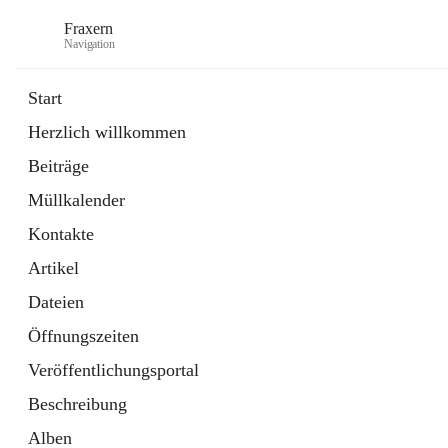
Fraxern
Navigation
Start
Herzlich willkommen
öffnet
Bürgerservice
Beiträge
in
Ordner
neuem
Müllkalender
Tab
öffnet
Formulare
in
Artikel
Kontakte
neuem
Tab
Artikel
Dateien
Öffnungszeiten
Veröffentlichungsportal
Beschreibung
Alben