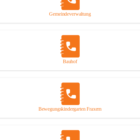
Gipsplatten
Trennung l
Gemeindeverwaltung
Beitrag zu
Ressourcen
bei Ihrem 
Annahme vo
Bauhof
Bewegungskindergarten Fraxern