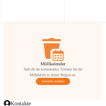
Irmgard Nachbaur, die für diese Zeit die 
Größen 
35 cm, 40 cm und 
Zufahrt über ihre Privatstraße zur 
💛 Wenn ihr etwas davon ab
Verfügung stellen. 🙏
möchtet, freuen sich unsere 
Vielen Dank für eure Unterstützung und 
über eure Unterstützung.
Hilfsbereitschaft!
📍 
Die Spenden können ger
Gemeindeamt abgegeben we
Vielen herzlichen Dank!
 🌼
Müllkalender
Sieh dir die kommenden Termine für die
Müllabfuhr in deiner Region an.
Kalender ansehen
Kontakte