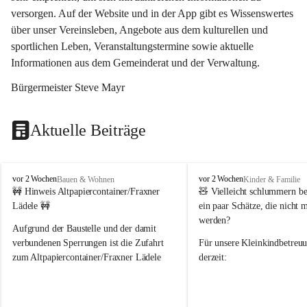
versorgen. Auf der Website und in der App gibt es Wissenswertes 
über unser Vereinsleben, Angebote aus dem kulturellen und 
sportlichen Leben, Veranstaltungstermine sowie aktuelle 
Informationen aus dem Gemeinderat und der Verwaltung. 
Bürgermeister Steve Mayr
Aktuelle Beiträge
F
F
vor 2 Wochen
vor 2 Wochen
Bauen & Wohnen
Kinder & Familie
r
r
🚧 Hinweis Altpapiercontainer/Fraxner 
🧸 
Vielleicht schlummern be
a
a
Lädele 🚧
ein paar Schätze, die nicht 
x
x
werden?
e
e
Aufgrund der Baustelle und der damit 
r
r
verbundenen Sperrungen ist die Zufahrt 
Für unsere 
Kleinkindbetreu
n
n
zum Altpapiercontainer/Fraxner Lädele 
derzeit:
derzeit nur erschwert möglich.
👶 
Puppenbuggys
Ein herzliches Dankeschön an Erwin und 
👗 
Puppenkleidung
 für Pupp