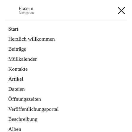
Fraxern
Navigation
Fraxern
Start
Herzlich willkommen
öffnet
Bürgerservice
Beiträge
in
Ordner
neuem
Müllkalender
Tab
öffnet
Formulare
in
Artikel
Kontakte
neuem
Tab
Artikel
+5
Dateien
Öffnungszeiten
Veröffentlichungsportal
Beschreibung
Hauptadresse
Alben