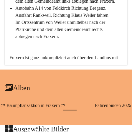
dem alten Gemeindeamt links abbiegen nach Fraxern.
Autobahn A14 von Feldkirch Richtung Bregenz, 
Ausfahrt Rankweil, Richtung Klaus Weiler fahren. 
Im Ortszentrum von Weiler unmittelbar nach der 
Pfarrkirche und dem alten Gemeindeamt rechts 
abbiegen nach Fraxern.
Fraxern ist ganz unkompliziert auch über den Landbus mit 
den öffentlichen Verkehrsmitteln zu erreichen. Die Linie 
492 fährt lt. Fahrplan des Verkehrsverbundes Vorarlberg an 
den Wochentagen regelmäßig zwischen Weiler und Fraxern.
Alben
An Samstagen, Sonn- und Feiertagen können Sie bequem 
direkt über die VMOBIL-App VMOBIL ON Ihren 
persönlichen Linienbus zur gewünschten Zeit zu Ihrer 
🌱 Baumpflanzaktion in Fraxern 🌱
Palmenbinden 2026
Haltestelle bestellen. Sowohl von Weiler kommend nach 
+19
Fraxern als auch von Fraxern nach Weiler oder natürlich für 
beide Fahrten Weiler-Fraxern-Weiler.
Ausgewählte Bilder