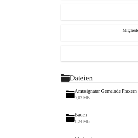
Mitglied
Dateien
Amtssignatur Gemeinde Fraxern
0,03 MB
Bauen
1,24 MB