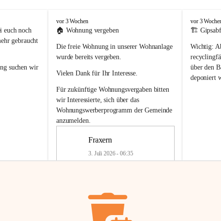
F
F
vor 3 Wochen
vor 3 Woche
r
r
i euch noch 
🏠 
Wohnung vergeben
🏗️ Gipsabf
a
a
mehr gebraucht 
Die freie Wohnung in unserer Wohnanlage 
Wichtig:
 A
x
x
e
e
wurde bereits vergeben.
recyclingfä
r
r
ung
 suchen wir 
über den Ba
Vielen Dank für Ihr Interesse.
n
n
deponiert 
neue 
Recyc
Für zukünftige Wohnungsvergaben bitten 
getrennte 
wir Interessierte, sich über das 
en in den 
von Gipsabf
Wohnungswerberprogramm der Gemeinde
45 cm
anzumelden.
Für private
geben 
Änderung v
Fraxern
Kinder riesig 
Renovierun
3. Juli 2026 - 06:35
Haus oder 
Alte Gipsw
ne beim 
Verschnitt 
rden.
🏠
Freie Wohnung in Fraxern
müssen kün
In unserer Wohnanlage wird eine 
entsorgt
 we
Wohnung frei.
✅ 
Getrenn