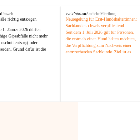
F
n
vor 3 Wochen
Umwelt
Amtliche Mitteilung
r
älle richtig entsorgen
Neuregelung für Erst-Hundehalter:innen: 
a
Sachkundenachweis verpflichtend
b 
1. Jänner 2026
 dürfen 
x
Seit dem 1. Juli 2026 gilt für Personen, 
e
hige Gipsabfälle nicht mehr 
die erstmals einen Hund halten möchten, 
r
uschutt entsorgt oder 
die Verpflichtung zum Nachweis einer 
n
werden
. Grund dafür ist die 
entsprechenden Sachkunde. Ziel ist es, 
linggips-Verordnung
, die eine 
Hundebesitzer:innen bestmöglich auf die 
Sammlung und das Recycling 
Haltung und Verantwortung im Umgang 
ällen vorschreibt.
mit ihrem Tier vorzubereiten.
Der Sachkundenachweis besteht aus zwei 
 Haushalte wird diese 
Teilen:
or allem dann relevant, wenn 
🐾 
Theoriekurs
gs- oder Umbauarbeiten
 an 
Mindestens 4 Unterrichtseinheiten 
Wohnung durchgeführt werden. 
à 60 Minuten
ände, Gipskartonplatten oder 
Muss vor der Anschaffung bzw. 
aus neu verbauten Gipsplatten 
Aufnahme eines Hundes absolviert 
ftig 
getrennt gesammelt und 
werden
rden.
🐾 
Praxiseinheit
t sammeln:
2-stündige praktische Schulung 