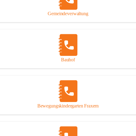
Gipsplatten
Trennung l
Gemeindeverwaltung
Beitrag zu
Ressourcen
bei Ihrem 
Annahme vo
Bauhof
Bewegungskindergarten Fraxern