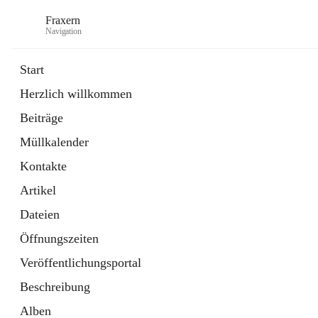
Fraxern
Navigation
Start
Herzlich willkommen
öffnet
Bürgerservice
Beiträge
in
Ordner
neuem
Müllkalender
Tab
öffnet
Formulare
in
Artikel
Kontakte
neuem
Tab
Artikel
Dateien
Öffnungszeiten
Veröffentlichungsportal
Beschreibung
Alben