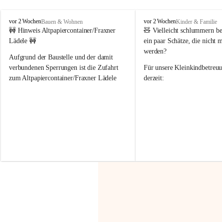
F
F
vor 2 Wochen
vor 2 Wochen
Bauen & Wohnen
Kinder & Familie
r
r
🚧 Hinweis Altpapiercontainer/Fraxner 
🧸 
Vielleicht schlummern be
a
a
Lädele 🚧
ein paar Schätze, die nicht 
x
x
werden?
e
e
Aufgrund der Baustelle und der damit 
r
r
verbundenen Sperrungen ist die Zufahrt 
Für unsere 
Kleinkindbetreu
n
n
zum Altpapiercontainer/Fraxner Lädele 
derzeit:
derzeit nur erschwert möglich.
👶 
Puppenbuggys
Ein herzliches Dankeschön an Erwin und 
👗 
Puppenkleidung
 für Pupp
Irmgard Nachbaur, die für diese Zeit die 
Größen 
35 cm, 40 cm und 
Zufahrt über ihre Privatstraße zur 
💛 Wenn ihr etwas davon ab
Verfügung stellen. 🙏
möchtet, freuen sich unsere 
Vielen Dank für eure Unterstützung und 
über eure Unterstützung.
Hilfsbereitschaft!
📍 
Die Spenden können ger
Gemeindeamt abgegeben we
Vielen herzlichen Dank!
 🌼