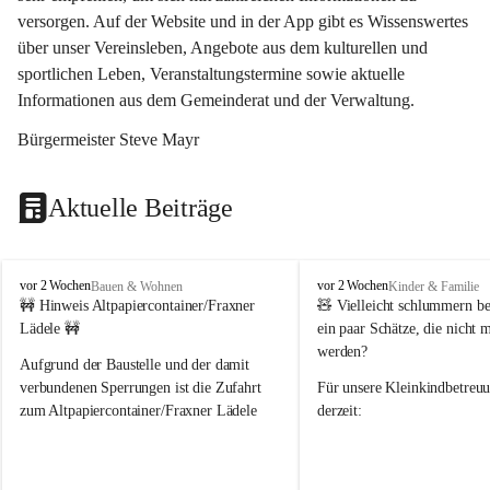
versorgen. Auf der Website und in der App gibt es Wissenswertes 
über unser Vereinsleben, Angebote aus dem kulturellen und 
sportlichen Leben, Veranstaltungstermine sowie aktuelle 
Informationen aus dem Gemeinderat und der Verwaltung. 
Bürgermeister Steve Mayr
Aktuelle Beiträge
F
F
vor 2 Wochen
vor 2 Wochen
Bauen & Wohnen
Kinder & Familie
r
r
🚧 Hinweis Altpapiercontainer/Fraxner 
🧸 
Vielleicht schlummern be
a
a
Lädele 🚧
ein paar Schätze, die nicht 
x
x
werden?
e
e
Aufgrund der Baustelle und der damit 
r
r
verbundenen Sperrungen ist die Zufahrt 
Für unsere 
Kleinkindbetreu
n
n
zum Altpapiercontainer/Fraxner Lädele 
derzeit:
derzeit nur erschwert möglich.
👶 
Puppenbuggys
Ein herzliches Dankeschön an Erwin und 
👗 
Puppenkleidung
 für Pupp