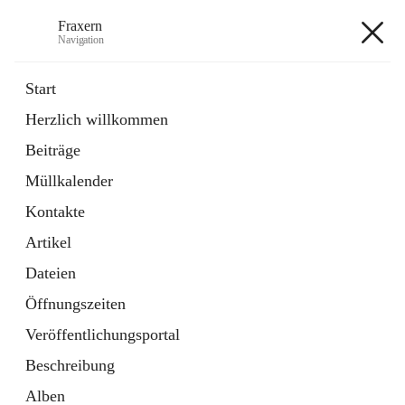
Fraxern
Navigation
Fraxern
Start
Herzlich willkommen
öffnet
Bürgerservice
Beiträge
in
Ordner
neuem
Müllkalender
Tab
öffnet
Formulare
in
Artikel
Kontakte
neuem
Tab
Artikel
+5
Dateien
Öffnungszeiten
Veröffentlichungsportal
Beschreibung
Hauptadresse
Alben