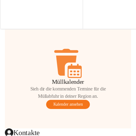
Irmgard Nachbaur, die für diese Zeit die 
Größen 
35 cm, 40 cm und 
Zufahrt über ihre Privatstraße zur 
💛 Wenn ihr etwas davon ab
Verfügung stellen. 🙏
möchtet, freuen sich unsere 
Vielen Dank für eure Unterstützung und 
über eure Unterstützung.
Hilfsbereitschaft!
📍 
Die Spenden können ger
Gemeindeamt abgegeben we
Vielen herzlichen Dank!
 🌼
Müllkalender
Sieh dir die kommenden Termine für die
Müllabfuhr in deiner Region an.
Kalender ansehen
Kontakte