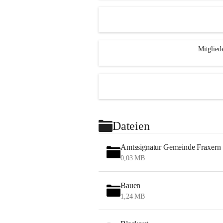
Mitglied
Dateien
Amtssignatur Gemeinde Fraxern
0,03 MB
Bauen
1,24 MB