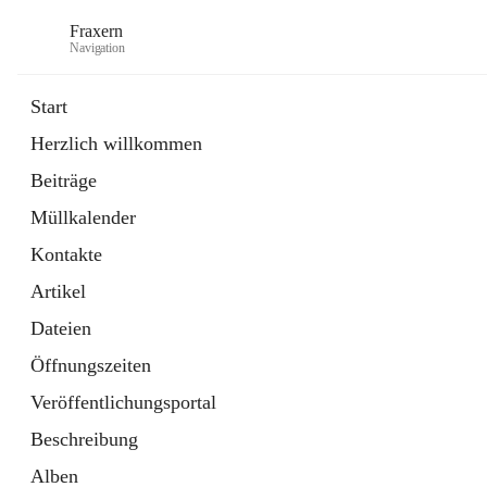
Fraxern
Navigation
Start
Herzlich willkommen
öffnet
Bürgerservice
Beiträge
in
Ordner
neuem
Müllkalender
Tab
öffnet
Formulare
in
Artikel
Kontakte
neuem
Tab
Artikel
Dateien
Öffnungszeiten
Veröffentlichungsportal
Beschreibung
Alben