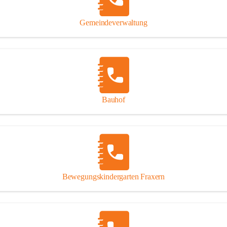
Gipsplatten
Trennung l
Gemeindeverwaltung
Beitrag zu
Ressourcen
bei Ihrem 
Annahme vo
Bauhof
Bewegungskindergarten Fraxern