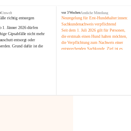
F
n
vor 3 Wochen
Umwelt
Amtliche Mitteilung
r
älle richtig entsorgen
Neuregelung für Erst-Hundehalter:innen: 
a
Sachkundenachweis verpflichtend
b 
1. Jänner 2026
 dürfen 
x
Seit dem 1. Juli 2026 gilt für Personen, 
e
hige Gipsabfälle nicht mehr 
die erstmals einen Hund halten möchten, 
r
uschutt entsorgt oder 
die Verpflichtung zum Nachweis einer 
n
werden
. Grund dafür ist die 
entsprechenden Sachkunde. Ziel ist es, 
linggips-Verordnung
, die eine 
Hundebesitzer:innen bestmöglich auf die 
Sammlung und das Recycling 
Haltung und Verantwortung im Umgang 
ällen vorschreibt.
mit ihrem Tier vorzubereiten.
Der Sachkundenachweis besteht aus zwei 
 Haushalte wird diese 
Teilen:
or allem dann relevant, wenn 
🐾 
Theoriekurs
gs- oder Umbauarbeiten
 an 
Mindestens 4 Unterrichtseinheiten 
Wohnung durchgeführt werden. 
à 60 Minuten
ände, Gipskartonplatten oder 
Muss vor der Anschaffung bzw. 
aus neu verbauten Gipsplatten 
Aufnahme eines Hundes absolviert 
ftig 
getrennt gesammelt und 
werden
rden.
🐾 
Praxiseinheit
t sammeln:
2-stündige praktische Schulung 