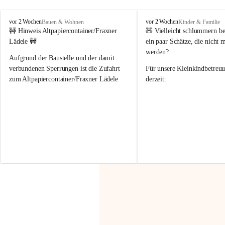
F
F
vor 2 Wochen
vor 2 Wochen
Bauen & Wohnen
Kinder & Familie
r
r
🚧 Hinweis Altpapiercontainer/Fraxner 
🧸 
Vielleicht schlummern be
a
a
Lädele 🚧
ein paar Schätze, die nicht 
x
x
werden?
e
e
Aufgrund der Baustelle und der damit 
r
r
verbundenen Sperrungen ist die Zufahrt 
Für unsere 
Kleinkindbetreu
n
n
zum Altpapiercontainer/Fraxner Lädele 
derzeit:
derzeit nur erschwert möglich.
👶 
Puppenbuggys
Ein herzliches Dankeschön an Erwin und 
👗 
Puppenkleidung
 für Pupp
Irmgard Nachbaur, die für diese Zeit die 
Größen 
35 cm, 40 cm und 
Zufahrt über ihre Privatstraße zur 
💛 Wenn ihr etwas davon ab
Verfügung stellen. 🙏
möchtet, freuen sich unsere 
Vielen Dank für eure Unterstützung und 
über eure Unterstützung.
Hilfsbereitschaft!
📍 
Die Spenden können ger
Gemeindeamt abgegeben we
Vielen herzlichen Dank!
 🌼