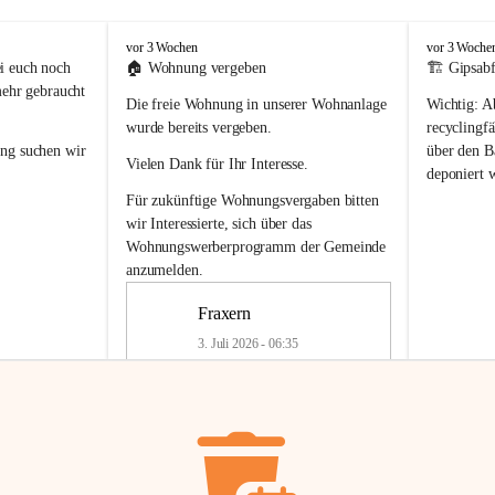
F
F
vor 3 Wochen
vor 3 Woche
r
r
i euch noch 
🏠 
Wohnung vergeben
🏗️ Gipsabf
a
a
mehr gebraucht 
Die freie Wohnung in unserer Wohnanlage 
Wichtig:
 A
x
x
e
e
wurde bereits vergeben.
recyclingfä
r
r
ung
 suchen wir 
über den Ba
Vielen Dank für Ihr Interesse.
n
n
deponiert 
neue 
Recyc
Für zukünftige Wohnungsvergaben bitten 
getrennte 
wir Interessierte, sich über das 
en in den 
von Gipsabf
Wohnungswerberprogramm der Gemeinde
45 cm
anzumelden.
Für private
geben 
Änderung v
Fraxern
Kinder riesig 
Renovierun
3. Juli 2026 - 06:35
Haus oder 
Alte Gipsw
ne beim 
Verschnitt 
rden.
🏠
Freie Wohnung in Fraxern
müssen kün
In unserer Wohnanlage wird eine 
entsorgt
 we
Wohnung frei.
✅ 
Getrenn