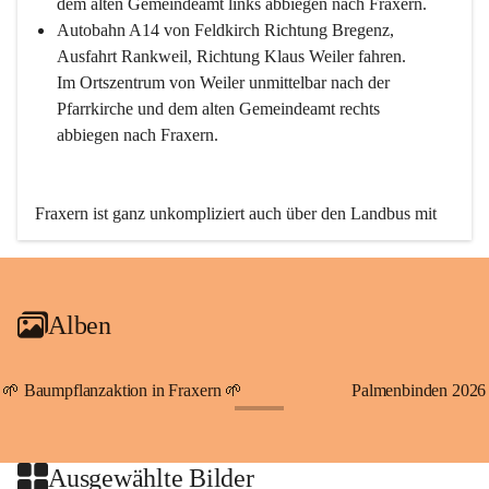
dem alten Gemeindeamt links abbiegen nach Fraxern.
Autobahn A14 von Feldkirch Richtung Bregenz, 
Ausfahrt Rankweil, Richtung Klaus Weiler fahren. 
Im Ortszentrum von Weiler unmittelbar nach der 
Pfarrkirche und dem alten Gemeindeamt rechts 
abbiegen nach Fraxern.
Fraxern ist ganz unkompliziert auch über den Landbus mit 
den öffentlichen Verkehrsmitteln zu erreichen. Die Linie 
492 fährt lt. Fahrplan des Verkehrsverbundes Vorarlberg an 
den Wochentagen regelmäßig zwischen Weiler und Fraxern.
Alben
An Samstagen, Sonn- und Feiertagen können Sie bequem 
direkt über die VMOBIL-App VMOBIL ON Ihren 
persönlichen Linienbus zur gewünschten Zeit zu Ihrer 
🌱 Baumpflanzaktion in Fraxern 🌱
Palmenbinden 2026
Haltestelle bestellen. Sowohl von Weiler kommend nach 
+19
Fraxern als auch von Fraxern nach Weiler oder natürlich für 
beide Fahrten Weiler-Fraxern-Weiler.
Ausgewählte Bilder