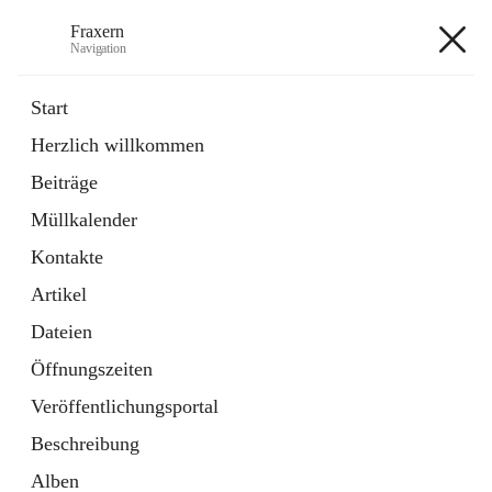
Fraxern
Navigation
Fraxern
Start
Herzlich willkommen
öffnet
Bürgerservice
Beiträge
in
Ordner
neuem
Müllkalender
Tab
öffnet
Formulare
in
Artikel
Kontakte
neuem
Tab
Artikel
+5
Dateien
Öffnungszeiten
Veröffentlichungsportal
Beschreibung
Hauptadresse
Alben