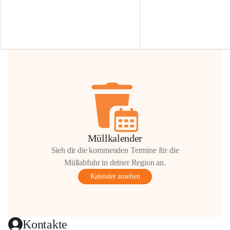
Irmgard Nachbaur, die für diese Zeit die 
Größen 
35 cm, 40 cm und 
Zufahrt über ihre Privatstraße zur 
💛 Wenn ihr etwas davon ab
Verfügung stellen. 🙏
möchtet, freuen sich unsere 
Vielen Dank für eure Unterstützung und 
über eure Unterstützung.
Hilfsbereitschaft!
📍 
Die Spenden können ger
Gemeindeamt abgegeben we
Vielen herzlichen Dank!
 🌼
Müllkalender
Sieh dir die kommenden Termine für die
Müllabfuhr in deiner Region an.
Kalender ansehen
Kontakte