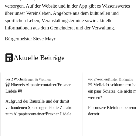
versorgen. Auf der Website und in der App gibt es Wissenswertes 
über unser Vereinsleben, Angebote aus dem kulturellen und 
sportlichen Leben, Veranstaltungstermine sowie aktuelle 
Informationen aus dem Gemeinderat und der Verwaltung. 
Bürgermeister Steve Mayr
Aktuelle Beiträge
F
F
vor 2 Wochen
vor 2 Wochen
Bauen & Wohnen
Kinder & Familie
r
r
🚧 Hinweis Altpapiercontainer/Fraxner 
🧸 
Vielleicht schlummern be
a
a
Lädele 🚧
ein paar Schätze, die nicht 
x
x
werden?
e
e
Aufgrund der Baustelle und der damit 
r
r
verbundenen Sperrungen ist die Zufahrt 
Für unsere 
Kleinkindbetreu
n
n
zum Altpapiercontainer/Fraxner Lädele 
derzeit:
derzeit nur erschwert möglich.
👶 
Puppenbuggys
Ein herzliches Dankeschön an Erwin und 
👗 
Puppenkleidung
 für Pupp