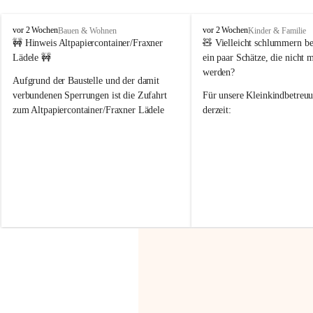
F
F
vor 2 Wochen
vor 2 Wochen
Bauen & Wohnen
Kinder & Familie
r
r
🚧 Hinweis Altpapiercontainer/Fraxner 
🧸 
Vielleicht schlummern be
a
a
Lädele 🚧
ein paar Schätze, die nicht 
x
x
werden?
e
e
Aufgrund der Baustelle und der damit 
r
r
verbundenen Sperrungen ist die Zufahrt 
Für unsere 
Kleinkindbetreu
n
n
zum Altpapiercontainer/Fraxner Lädele 
derzeit:
derzeit nur erschwert möglich.
👶 
Puppenbuggys
Ein herzliches Dankeschön an Erwin und 
👗 
Puppenkleidung
 für Pupp
Irmgard Nachbaur, die für diese Zeit die 
Größen 
35 cm, 40 cm und 
Zufahrt über ihre Privatstraße zur 
💛 Wenn ihr etwas davon ab
Verfügung stellen. 🙏
möchtet, freuen sich unsere 
Vielen Dank für eure Unterstützung und 
über eure Unterstützung.
Hilfsbereitschaft!
📍 
Die Spenden können ger
Gemeindeamt abgegeben we
Vielen herzlichen Dank!
 🌼