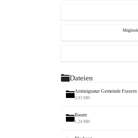
Mitglied
Dateien
Amtssignatur Gemeinde Fraxern
0,03 MB
Bauen
1,24 MB