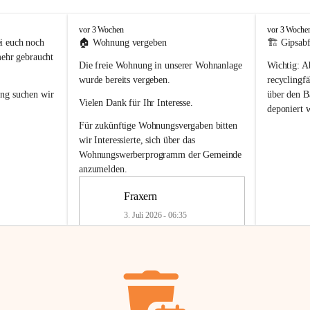
F
F
vor 3 Wochen
vor 3 Woche
r
r
i euch noch 
🏠 
Wohnung vergeben
🏗️ Gipsabf
a
a
mehr gebraucht 
Die freie Wohnung in unserer Wohnanlage 
Wichtig:
 A
x
x
e
e
wurde bereits vergeben.
recyclingfä
r
r
ung
 suchen wir 
über den Ba
Vielen Dank für Ihr Interesse.
n
n
deponiert 
neue 
Recyc
Für zukünftige Wohnungsvergaben bitten 
getrennte 
wir Interessierte, sich über das 
en in den 
von Gipsabf
Wohnungswerberprogramm der Gemeinde
45 cm
anzumelden.
Für private
geben 
Änderung v
Fraxern
Kinder riesig 
Renovierun
3. Juli 2026 - 06:35
Haus oder 
Alte Gipsw
ne beim 
Verschnitt 
rden.
🏠
Freie Wohnung in Fraxern
müssen kün
In unserer Wohnanlage wird eine 
entsorgt
 we
Wohnung frei.
✅ 
Getrenn