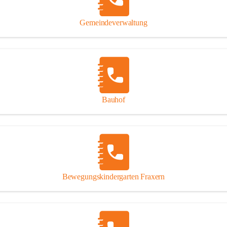
Gipsplatten
Trennung l
Gemeindeverwaltung
Beitrag zu
Ressourcen
bei Ihrem 
Annahme vo
Bauhof
Bewegungskindergarten Fraxern