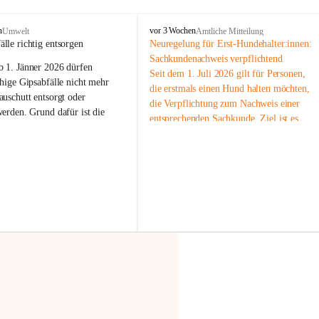
F
n
vor 3 Wochen
Umwelt
Amtliche Mitteilung
r
älle richtig entsorgen
Neuregelung für Erst-Hundehalter:innen: 
a
Sachkundenachweis verpflichtend
b 
1. Jänner 2026
 dürfen 
x
Seit dem 1. Juli 2026 gilt für Personen, 
e
hige Gipsabfälle nicht mehr 
die erstmals einen Hund halten möchten, 
r
uschutt entsorgt oder 
die Verpflichtung zum Nachweis einer 
n
werden
. Grund dafür ist die 
entsprechenden Sachkunde. Ziel ist es, 
linggips-Verordnung
, die eine 
Hundebesitzer:innen bestmöglich auf die 
Sammlung und das Recycling 
Haltung und Verantwortung im Umgang 
ällen vorschreibt.
mit ihrem Tier vorzubereiten.
Der Sachkundenachweis besteht aus zwei 
 Haushalte wird diese 
Teilen:
or allem dann relevant, wenn 
🐾 
Theoriekurs
gs- oder Umbauarbeiten
 an 
Mindestens 4 Unterrichtseinheiten 
Wohnung durchgeführt werden. 
à 60 Minuten
ände, Gipskartonplatten oder 
Muss vor der Anschaffung bzw. 
aus neu verbauten Gipsplatten 
Aufnahme eines Hundes absolviert 
ftig 
getrennt gesammelt und 
werden
rden.
🐾 
Praxiseinheit
t sammeln:
2-stündige praktische Schulung 