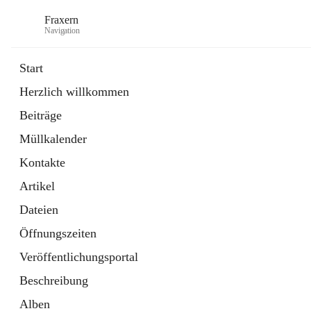
Fraxern
Navigation
Start
Herzlich willkommen
öffnet
Bürgerservice
Beiträge
in
Ordner
neuem
Müllkalender
Tab
öffnet
Formulare
in
Artikel
Kontakte
neuem
Tab
Artikel
Dateien
Öffnungszeiten
Veröffentlichungsportal
Beschreibung
Alben