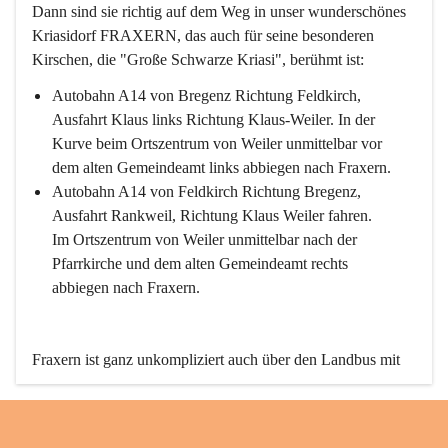
Dann sind sie richtig auf dem Weg in unser wunderschönes 
Kriasidorf FRAXERN, das auch für seine besonderen 
Kirschen, die "Große Schwarze Kriasi", berühmt ist:
Autobahn A14 von Bregenz Richtung Feldkirch, 
Ausfahrt Klaus links Richtung Klaus-Weiler. In der 
Kurve beim Ortszentrum von Weiler unmittelbar vor 
dem alten Gemeindeamt links abbiegen nach Fraxern.
Autobahn A14 von Feldkirch Richtung Bregenz, 
Ausfahrt Rankweil, Richtung Klaus Weiler fahren. 
Im Ortszentrum von Weiler unmittelbar nach der 
Pfarrkirche und dem alten Gemeindeamt rechts 
abbiegen nach Fraxern.
Fraxern ist ganz unkompliziert auch über den Landbus mit 
den öffentlichen Verkehrsmitteln zu erreichen. Die Linie 
492 fährt lt. Fahrplan des Verkehrsverbundes Vorarlberg an 
den Wochentagen regelmäßig zwischen Weiler und Fraxern.