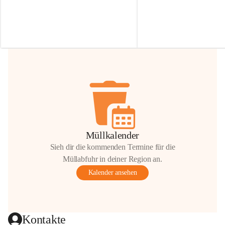
Irmgard Nachbaur, die für diese Zeit die 
Größen 
35 cm, 40 cm und 
Zufahrt über ihre Privatstraße zur 
💛 Wenn ihr etwas davon ab
Verfügung stellen. 🙏
möchtet, freuen sich unsere 
Vielen Dank für eure Unterstützung und 
über eure Unterstützung.
Hilfsbereitschaft!
📍 
Die Spenden können ger
Gemeindeamt abgegeben we
Vielen herzlichen Dank!
 🌼
Müllkalender
Sieh dir die kommenden Termine für die
Müllabfuhr in deiner Region an.
Kalender ansehen
Kontakte