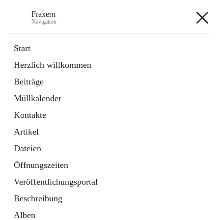
Fraxern
Navigation
Fraxern
Start
Herzlich willkommen
öffnet
Bürgerservice
Beiträge
in
Ordner
neuem
Müllkalender
Tab
öffnet
Formulare
in
Artikel
Kontakte
neuem
Tab
Artikel
+5
Dateien
Öffnungszeiten
Veröffentlichungsportal
Beschreibung
Hauptadresse
Alben