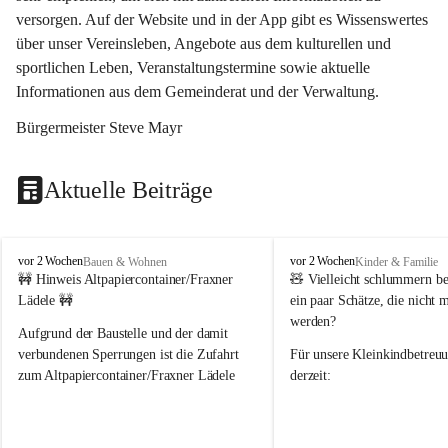
versorgen. Auf der Website und in der App gibt es Wissenswertes 
über unser Vereinsleben, Angebote aus dem kulturellen und 
sportlichen Leben, Veranstaltungstermine sowie aktuelle 
Informationen aus dem Gemeinderat und der Verwaltung. 
Bürgermeister Steve Mayr
Aktuelle Beiträge
F
F
vor 2 Wochen
vor 2 Wochen
Bauen & Wohnen
Kinder & Familie
r
r
🚧 Hinweis Altpapiercontainer/Fraxner 
🧸 
Vielleicht schlummern be
a
a
Lädele 🚧
ein paar Schätze, die nicht 
x
x
werden?
e
e
Aufgrund der Baustelle und der damit 
r
r
verbundenen Sperrungen ist die Zufahrt 
Für unsere 
Kleinkindbetreu
n
n
zum Altpapiercontainer/Fraxner Lädele 
derzeit:
derzeit nur erschwert möglich.
👶 
Puppenbuggys
Ein herzliches Dankeschön an Erwin und 
👗 
Puppenkleidung
 für Pupp