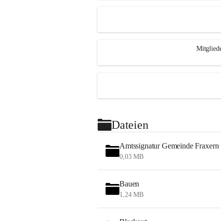
Mitglied
Dateien
Amtssignatur Gemeinde Fraxern
0,03 MB
Bauen
1,24 MB