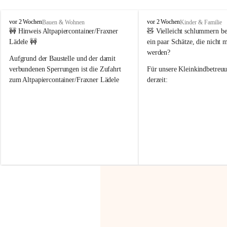
F
F
vor 2 Wochen
vor 2 Wochen
Bauen & Wohnen
Kinder & Familie
r
r
🚧 Hinweis Altpapiercontainer/Fraxner 
🧸 
Vielleicht schlummern be
a
a
Lädele 🚧
ein paar Schätze, die nicht 
x
x
werden?
e
e
Aufgrund der Baustelle und der damit 
r
r
verbundenen Sperrungen ist die Zufahrt 
Für unsere 
Kleinkindbetreu
n
n
zum Altpapiercontainer/Fraxner Lädele 
derzeit:
derzeit nur erschwert möglich.
👶 
Puppenbuggys
Ein herzliches Dankeschön an Erwin und 
👗 
Puppenkleidung
 für Pupp
Irmgard Nachbaur, die für diese Zeit die 
Größen 
35 cm, 40 cm und 
Zufahrt über ihre Privatstraße zur 
💛 Wenn ihr etwas davon ab
Verfügung stellen. 🙏
möchtet, freuen sich unsere 
Vielen Dank für eure Unterstützung und 
über eure Unterstützung.
Hilfsbereitschaft!
📍 
Die Spenden können ger
Gemeindeamt abgegeben we
Vielen herzlichen Dank!
 🌼