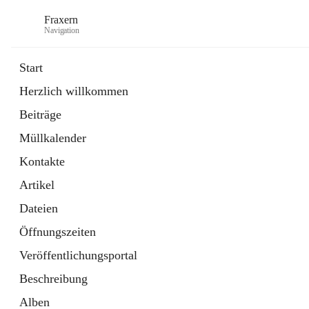
Fraxern
Navigation
Start
Herzlich willkommen
öffnet
Bürgerservice
Beiträge
in
Ordner
neuem
Müllkalender
Tab
öffnet
Formulare
in
Artikel
Kontakte
neuem
Tab
Artikel
Dateien
Öffnungszeiten
Veröffentlichungsportal
Beschreibung
Alben