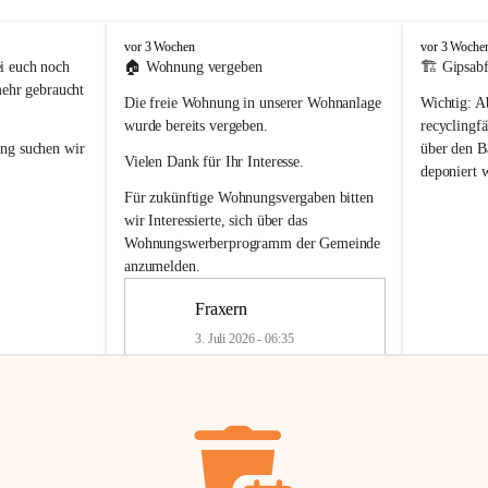
F
F
vor 3 Wochen
vor 3 Woche
r
r
i euch noch 
🏠 
Wohnung vergeben
🏗️ Gipsabf
a
a
mehr gebraucht 
Die freie Wohnung in unserer Wohnanlage 
Wichtig:
 A
x
x
e
e
wurde bereits vergeben.
recyclingfä
r
r
ung
 suchen wir 
über den Ba
Vielen Dank für Ihr Interesse.
n
n
deponiert 
neue 
Recyc
Für zukünftige Wohnungsvergaben bitten 
getrennte 
wir Interessierte, sich über das 
en in den 
von Gipsabf
Wohnungswerberprogramm der Gemeinde
45 cm
anzumelden.
Für private
geben 
Änderung v
Fraxern
Kinder riesig 
Renovierun
3. Juli 2026 - 06:35
Haus oder 
Alte Gipsw
ne beim 
Verschnitt 
rden.
🏠
Freie Wohnung in Fraxern
müssen kün
In unserer Wohnanlage wird eine 
entsorgt
 we
Wohnung frei.
✅ 
Getrenn