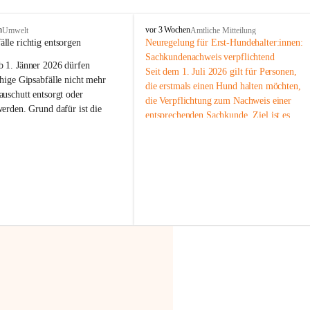
F
n
vor 3 Wochen
Umwelt
Amtliche Mitteilung
r
älle richtig entsorgen
Neuregelung für Erst-Hundehalter:innen: 
a
Sachkundenachweis verpflichtend
b 
1. Jänner 2026
 dürfen 
x
Seit dem 1. Juli 2026 gilt für Personen, 
e
hige Gipsabfälle nicht mehr 
die erstmals einen Hund halten möchten, 
r
uschutt entsorgt oder 
die Verpflichtung zum Nachweis einer 
n
werden
. Grund dafür ist die 
entsprechenden Sachkunde. Ziel ist es, 
linggips-Verordnung
, die eine 
Hundebesitzer:innen bestmöglich auf die 
Sammlung und das Recycling 
Haltung und Verantwortung im Umgang 
ällen vorschreibt.
mit ihrem Tier vorzubereiten.
Der Sachkundenachweis besteht aus zwei 
 Haushalte wird diese 
Teilen:
or allem dann relevant, wenn 
🐾 
Theoriekurs
gs- oder Umbauarbeiten
 an 
Mindestens 4 Unterrichtseinheiten 
Wohnung durchgeführt werden. 
à 60 Minuten
ände, Gipskartonplatten oder 
Muss vor der Anschaffung bzw. 
aus neu verbauten Gipsplatten 
Aufnahme eines Hundes absolviert 
ftig 
getrennt gesammelt und 
werden
rden.
🐾 
Praxiseinheit
t sammeln:
2-stündige praktische Schulung 