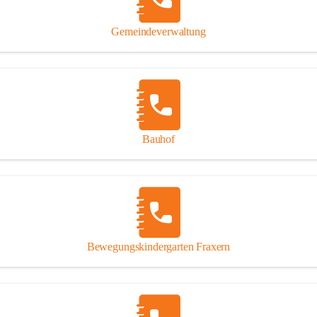
Gipsplatten
Trennung l
Gemeindeverwaltung
Beitrag zu
Ressourcen
bei Ihrem 
Annahme vo
Bauhof
Bewegungskindergarten Fraxern