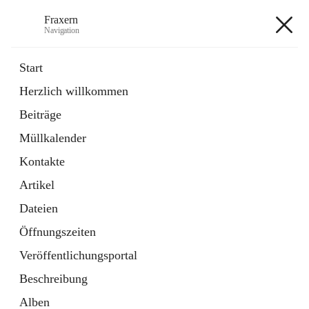
Fraxern
Navigation
Fraxern
Start
Herzlich willkommen
öffnet
Bürgerservice
Beiträge
in
Ordner
neuem
Müllkalender
Tab
öffnet
Formulare
in
Artikel
Kontakte
neuem
Tab
Artikel
+5
Dateien
Öffnungszeiten
Veröffentlichungsportal
Beschreibung
Hauptadresse
Alben