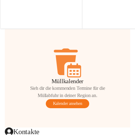
Irmgard Nachbaur, die für diese Zeit die 
Größen 
35 cm, 40 cm und 
Zufahrt über ihre Privatstraße zur 
💛 Wenn ihr etwas davon ab
Verfügung stellen. 🙏
möchtet, freuen sich unsere 
Vielen Dank für eure Unterstützung und 
über eure Unterstützung.
Hilfsbereitschaft!
📍 
Die Spenden können ger
Gemeindeamt abgegeben we
Vielen herzlichen Dank!
 🌼
Müllkalender
Sieh dir die kommenden Termine für die
Müllabfuhr in deiner Region an.
Kalender ansehen
Kontakte