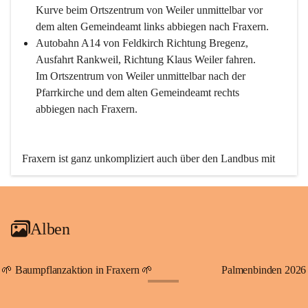
Kurve beim Ortszentrum von Weiler unmittelbar vor 
dem alten Gemeindeamt links abbiegen nach Fraxern.
Autobahn A14 von Feldkirch Richtung Bregenz, 
Ausfahrt Rankweil, Richtung Klaus Weiler fahren. 
Im Ortszentrum von Weiler unmittelbar nach der 
Pfarrkirche und dem alten Gemeindeamt rechts 
abbiegen nach Fraxern.
Fraxern ist ganz unkompliziert auch über den Landbus mit 
den öffentlichen Verkehrsmitteln zu erreichen. Die Linie 
492 fährt lt. Fahrplan des Verkehrsverbundes Vorarlberg an 
den Wochentagen regelmäßig zwischen Weiler und Fraxern.
Alben
An Samstagen, Sonn- und Feiertagen können Sie bequem 
direkt über die VMOBIL-App VMOBIL ON Ihren 
persönlichen Linienbus zur gewünschten Zeit zu Ihrer 
🌱 Baumpflanzaktion in Fraxern 🌱
Palmenbinden 2026
Haltestelle bestellen. Sowohl von Weiler kommend nach 
+19
Fraxern als auch von Fraxern nach Weiler oder natürlich für 