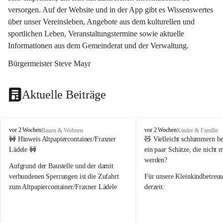
versorgen. Auf der Website und in der App gibt es Wissenswertes 
über unser Vereinsleben, Angebote aus dem kulturellen und 
sportlichen Leben, Veranstaltungstermine sowie aktuelle 
Informationen aus dem Gemeinderat und der Verwaltung. 
Bürgermeister Steve Mayr
Aktuelle Beiträge
F
F
vor 2 Wochen
vor 2 Wochen
Bauen & Wohnen
Kinder & Familie
r
r
🚧 Hinweis Altpapiercontainer/Fraxner 
🧸 
Vielleicht schlummern be
a
a
Lädele 🚧
ein paar Schätze, die nicht 
x
x
werden?
e
e
Aufgrund der Baustelle und der damit 
r
r
verbundenen Sperrungen ist die Zufahrt 
Für unsere 
Kleinkindbetreu
n
n
zum Altpapiercontainer/Fraxner Lädele 
derzeit:
derzeit nur erschwert möglich.
👶 
Puppenbuggys
Ein herzliches Dankeschön an Erwin und 
👗 
Puppenkleidung
 für Pupp