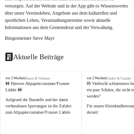
versorgen. Auf der Website und in der App gibt es Wissenswertes 
über unser Vereinsleben, Angebote aus dem kulturellen und 
sportlichen Leben, Veranstaltungstermine sowie aktuelle 
Informationen aus dem Gemeinderat und der Verwaltung. 
Bürgermeister Steve Mayr
Aktuelle Beiträge
F
F
vor 2 Wochen
vor 2 Wochen
Bauen & Wohnen
Kinder & Familie
r
r
🚧 Hinweis Altpapiercontainer/Fraxner 
🧸 
Vielleicht schlummern be
a
a
Lädele 🚧
ein paar Schätze, die nicht 
x
x
werden?
e
e
Aufgrund der Baustelle und der damit 
r
r
verbundenen Sperrungen ist die Zufahrt 
Für unsere 
Kleinkindbetreu
n
n
zum Altpapiercontainer/Fraxner Lädele 
derzeit:
derzeit nur erschwert möglich.
👶 
Puppenbuggys
Ein herzliches Dankeschön an Erwin und 
👗 
Puppenkleidung
 für Pupp