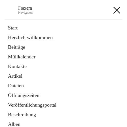
Fraxern
Navigation
Fraxern
Start
Herzlich willkommen
öffnet
Bürgerservice
Beiträge
in
Ordner
neuem
Müllkalender
Tab
öffnet
Formulare
in
Artikel
Kontakte
neuem
Tab
Artikel
+5
Dateien
Öffnungszeiten
Veröffentlichungsportal
Beschreibung
Hauptadresse
Alben