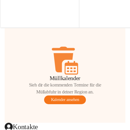
Irmgard Nachbaur, die für diese Zeit die 
Größen 
35 cm, 40 cm und 
Zufahrt über ihre Privatstraße zur 
💛 Wenn ihr etwas davon ab
Verfügung stellen. 🙏
möchtet, freuen sich unsere 
Vielen Dank für eure Unterstützung und 
über eure Unterstützung.
Hilfsbereitschaft!
📍 
Die Spenden können ger
Gemeindeamt abgegeben we
Vielen herzlichen Dank!
 🌼
Müllkalender
Sieh dir die kommenden Termine für die
Müllabfuhr in deiner Region an.
Kalender ansehen
Kontakte