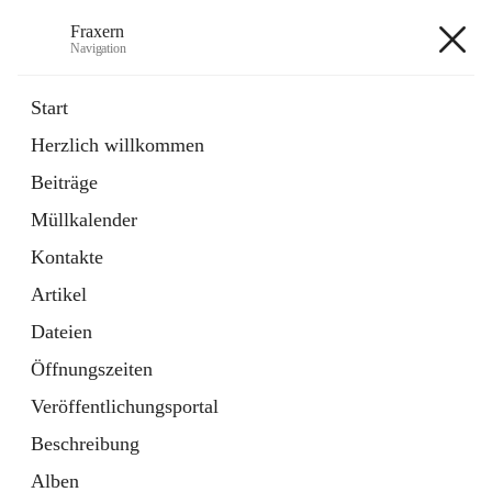
Fraxern
Navigation
Fraxern
Start
Herzlich willkommen
öffnet
Bürgerservice
Beiträge
in
Ordner
neuem
Müllkalender
Tab
öffnet
Formulare
in
Artikel
Kontakte
neuem
Tab
Artikel
+5
Dateien
Öffnungszeiten
Veröffentlichungsportal
Beschreibung
Hauptadresse
Alben