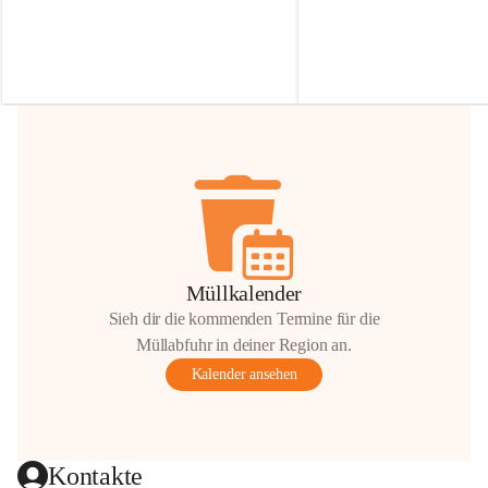
Irmgard Nachbaur, die für diese Zeit die 
Größen 
35 cm, 40 cm und 
Zufahrt über ihre Privatstraße zur 
💛 Wenn ihr etwas davon ab
Verfügung stellen. 🙏
möchtet, freuen sich unsere 
Vielen Dank für eure Unterstützung und 
über eure Unterstützung.
Hilfsbereitschaft!
📍 
Die Spenden können ger
Gemeindeamt abgegeben we
Vielen herzlichen Dank!
 🌼
Müllkalender
Sieh dir die kommenden Termine für die
Müllabfuhr in deiner Region an.
Kalender ansehen
Kontakte