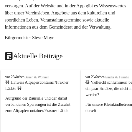
versorgen. Auf der Website und in der App gibt es Wissenswertes 
über unser Vereinsleben, Angebote aus dem kulturellen und 
sportlichen Leben, Veranstaltungstermine sowie aktuelle 
Informationen aus dem Gemeinderat und der Verwaltung. 
Bürgermeister Steve Mayr
Aktuelle Beiträge
F
F
vor 2 Wochen
vor 2 Wochen
Bauen & Wohnen
Kinder & Familie
r
r
🚧 Hinweis Altpapiercontainer/Fraxner 
🧸 
Vielleicht schlummern be
a
a
Lädele 🚧
ein paar Schätze, die nicht 
x
x
werden?
e
e
Aufgrund der Baustelle und der damit 
r
r
verbundenen Sperrungen ist die Zufahrt 
Für unsere 
Kleinkindbetreu
n
n
zum Altpapiercontainer/Fraxner Lädele 
derzeit:
derzeit nur erschwert möglich.
👶 
Puppenbuggys
Ein herzliches Dankeschön an Erwin und 
👗 
Puppenkleidung
 für Pupp