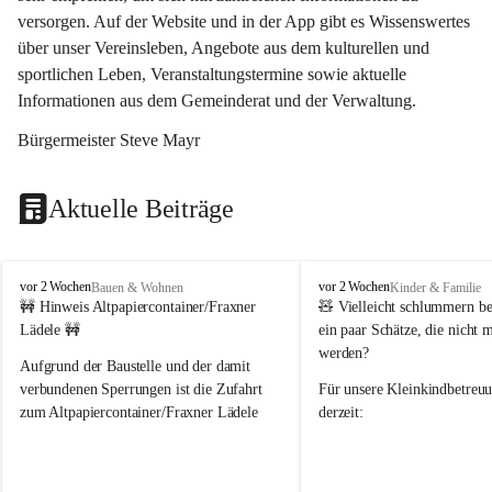
versorgen. Auf der Website und in der App gibt es Wissenswertes 
über unser Vereinsleben, Angebote aus dem kulturellen und 
sportlichen Leben, Veranstaltungstermine sowie aktuelle 
Informationen aus dem Gemeinderat und der Verwaltung. 
Bürgermeister Steve Mayr
Aktuelle Beiträge
F
F
vor 2 Wochen
vor 2 Wochen
Bauen & Wohnen
Kinder & Familie
r
r
🚧 Hinweis Altpapiercontainer/Fraxner 
🧸 
Vielleicht schlummern be
a
a
Lädele 🚧
ein paar Schätze, die nicht 
x
x
werden?
e
e
Aufgrund der Baustelle und der damit 
r
r
verbundenen Sperrungen ist die Zufahrt 
Für unsere 
Kleinkindbetreu
n
n
zum Altpapiercontainer/Fraxner Lädele 
derzeit:
derzeit nur erschwert möglich.
👶 
Puppenbuggys
Ein herzliches Dankeschön an Erwin und 
👗 
Puppenkleidung
 für Pupp