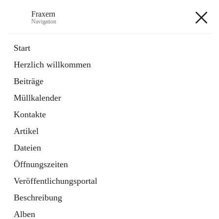
Fraxern
Navigation
Fraxern
Start
Herzlich willkommen
öffnet
Bürgerservice
Beiträge
in
Ordner
neuem
Müllkalender
Tab
öffnet
Formulare
in
Artikel
Kontakte
neuem
Tab
Artikel
+5
Dateien
Öffnungszeiten
Veröffentlichungsportal
Beschreibung
Hauptadresse
Alben