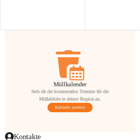
Irmgard Nachbaur, die für diese Zeit die 
Größen 
35 cm, 40 cm und 
Zufahrt über ihre Privatstraße zur 
💛 Wenn ihr etwas davon ab
Verfügung stellen. 🙏
möchtet, freuen sich unsere 
Vielen Dank für eure Unterstützung und 
über eure Unterstützung.
Hilfsbereitschaft!
📍 
Die Spenden können ger
Gemeindeamt abgegeben we
Vielen herzlichen Dank!
 🌼
Müllkalender
Sieh dir die kommenden Termine für die
Müllabfuhr in deiner Region an.
Kalender ansehen
Kontakte