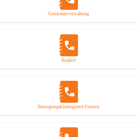
Gipsplatten
Trennung l
Gemeindeverwaltung
Beitrag zu
Ressourcen
bei Ihrem 
Annahme vo
Bauhof
Bewegungskindergarten Fraxern