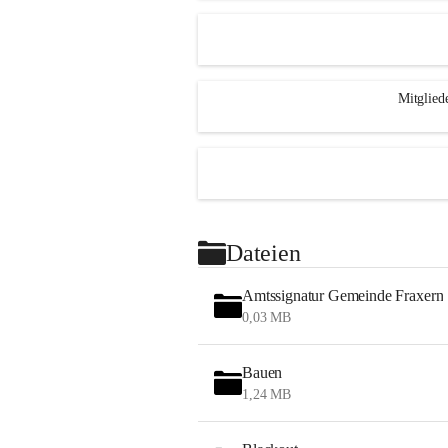
Mitglied
Dateien
Amtssignatur Gemeinde Fraxern
0,03 MB
Bauen
1,24 MB