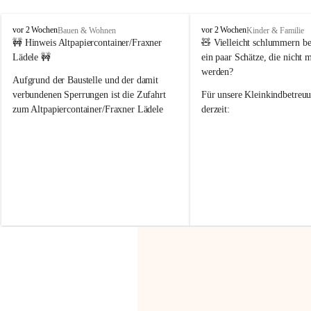
F
F
vor 2 Wochen
vor 2 Wochen
Bauen & Wohnen
Kinder & Familie
r
r
🚧 Hinweis Altpapiercontainer/Fraxner 
🧸 
Vielleicht schlummern be
a
a
Lädele 🚧
ein paar Schätze, die nicht 
x
x
werden?
e
e
Aufgrund der Baustelle und der damit 
r
r
verbundenen Sperrungen ist die Zufahrt 
Für unsere 
Kleinkindbetreu
n
n
zum Altpapiercontainer/Fraxner Lädele 
derzeit:
derzeit nur erschwert möglich.
👶 
Puppenbuggys
Ein herzliches Dankeschön an Erwin und 
👗 
Puppenkleidung
 für Pupp
Irmgard Nachbaur, die für diese Zeit die 
Größen 
35 cm, 40 cm und 
Zufahrt über ihre Privatstraße zur 
💛 Wenn ihr etwas davon ab
Verfügung stellen. 🙏
möchtet, freuen sich unsere 
Vielen Dank für eure Unterstützung und 
über eure Unterstützung.
Hilfsbereitschaft!
📍 
Die Spenden können ger
Gemeindeamt abgegeben we
Vielen herzlichen Dank!
 🌼