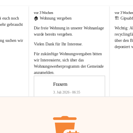
F
F
vor 3 Wochen
vor 3 Woche
r
r
i euch noch 
🏠 
Wohnung vergeben
🏗️ Gipsabf
a
a
mehr gebraucht 
Die freie Wohnung in unserer Wohnanlage 
Wichtig:
 A
x
x
e
e
wurde bereits vergeben.
recyclingfä
r
r
ung
 suchen wir 
über den Ba
Vielen Dank für Ihr Interesse.
n
n
deponiert 
neue 
Recyc
Für zukünftige Wohnungsvergaben bitten 
getrennte 
wir Interessierte, sich über das 
en in den 
von Gipsabf
Wohnungswerberprogramm der Gemeinde
45 cm
anzumelden.
Für private
geben 
Änderung v
Fraxern
Kinder riesig 
Renovierun
3. Juli 2026 - 06:35
Haus oder 
Alte Gipsw
ne beim 
Verschnitt 
rden.
🏠
Freie Wohnung in Fraxern
müssen kün
In unserer Wohnanlage wird eine 
entsorgt
 we
Wohnung frei.
✅ 
Getrenn