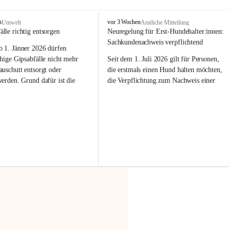
F
n
vor 3 Wochen
Umwelt
Amtliche Mitteilung
r
älle richtig entsorgen
Neuregelung für Erst-Hundehalter:innen: 
a
Sachkundenachweis verpflichtend
b 
1. Jänner 2026
 dürfen 
x
e
hige Gipsabfälle nicht mehr 
Seit dem 1. Juli 2026 gilt für Personen, 
r
uschutt entsorgt oder 
die erstmals einen Hund halten möchten, 
n
werden
. Grund dafür ist die 
die Verpflichtung zum Nachweis einer 
linggips-Verordnung
, die eine 
entsprechenden Sachkunde. Ziel ist es, 
Sammlung und das Recycling 
Hundebesitzer:innen bestmöglich auf die 
ällen vorschreibt.
Haltung und Verantwortung im Umgang 
mit ihrem Tier vorzubereiten.
 Haushalte wird diese 
or allem dann relevant, wenn 
Der Sachkundenachweis besteht aus zwei 
gs- oder Umbauarbeiten
 an 
Teilen:
Wohnung durchgeführt werden. 
🐾 
Theoriekurs
ände, Gipskartonplatten oder 
aus neu verbauten Gipsplatten 
Mindestens 4 Unterrichtseinheiten 
ftig 
getrennt gesammelt und 
à 60 Minuten
rden.
Muss vor der Anschaffung bzw. 
Aufnahme eines Hundes absolviert 
t sammeln:
werden