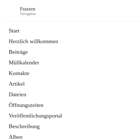
Fraxern
Navigation
Start
Herzlich willkommen
öffnet
Bürgerservice
Beiträge
in
Ordner
neuem
Müllkalender
Tab
öffnet
Formulare
in
Artikel
Kontakte
neuem
Tab
Artikel
Dateien
Öffnungszeiten
Veröffentlichungsportal
Beschreibung
Alben