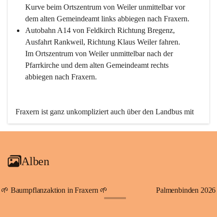
Kurve beim Ortszentrum von Weiler unmittelbar vor 
dem alten Gemeindeamt links abbiegen nach Fraxern.
Autobahn A14 von Feldkirch Richtung Bregenz, 
Ausfahrt Rankweil, Richtung Klaus Weiler fahren. 
Im Ortszentrum von Weiler unmittelbar nach der 
Pfarrkirche und dem alten Gemeindeamt rechts 
abbiegen nach Fraxern.
Fraxern ist ganz unkompliziert auch über den Landbus mit 
den öffentlichen Verkehrsmitteln zu erreichen. Die Linie 
492 fährt lt. Fahrplan des Verkehrsverbundes Vorarlberg an 
den Wochentagen regelmäßig zwischen Weiler und Fraxern.
Alben
An Samstagen, Sonn- und Feiertagen können Sie bequem 
direkt über die VMOBIL-App VMOBIL ON Ihren 
persönlichen Linienbus zur gewünschten Zeit zu Ihrer 
🌱 Baumpflanzaktion in Fraxern 🌱
Palmenbinden 2026
Haltestelle bestellen. Sowohl von Weiler kommend nach 
+19
Fraxern als auch von Fraxern nach Weiler oder natürlich für 