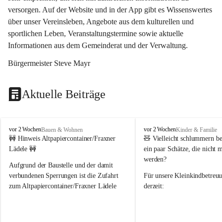
versorgen. Auf der Website und in der App gibt es Wissenswertes 
über unser Vereinsleben, Angebote aus dem kulturellen und 
sportlichen Leben, Veranstaltungstermine sowie aktuelle 
Informationen aus dem Gemeinderat und der Verwaltung. 
Bürgermeister Steve Mayr
Aktuelle Beiträge
F
F
vor 2 Wochen
vor 2 Wochen
Bauen & Wohnen
Kinder & Familie
r
r
🚧 Hinweis Altpapiercontainer/Fraxner 
🧸 
Vielleicht schlummern be
a
a
Lädele 🚧
ein paar Schätze, die nicht 
x
x
werden?
e
e
Aufgrund der Baustelle und der damit 
r
r
verbundenen Sperrungen ist die Zufahrt 
Für unsere 
Kleinkindbetreu
n
n
zum Altpapiercontainer/Fraxner Lädele 
derzeit:
derzeit nur erschwert möglich.
👶 
Puppenbuggys
Ein herzliches Dankeschön an Erwin und 
👗 
Puppenkleidung
 für Pupp