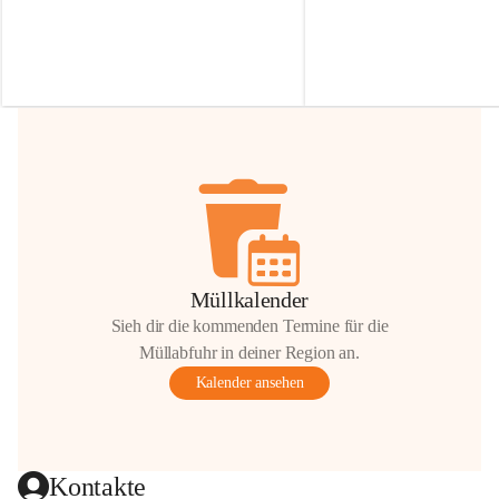
Irmgard Nachbaur, die für diese Zeit die 
Größen 
35 cm, 40 cm und 
Zufahrt über ihre Privatstraße zur 
💛 Wenn ihr etwas davon ab
Verfügung stellen. 🙏
möchtet, freuen sich unsere 
Vielen Dank für eure Unterstützung und 
über eure Unterstützung.
Hilfsbereitschaft!
📍 
Die Spenden können ger
Gemeindeamt abgegeben we
Vielen herzlichen Dank!
 🌼
Müllkalender
Sieh dir die kommenden Termine für die
Müllabfuhr in deiner Region an.
Kalender ansehen
Kontakte