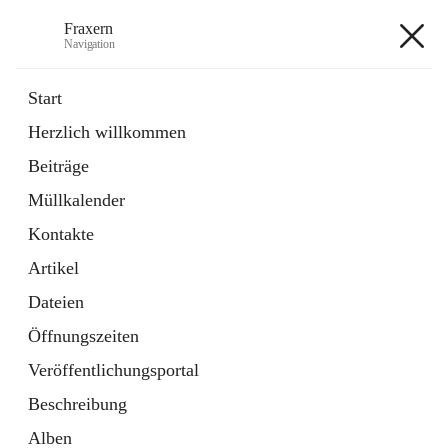
Fraxern
Navigation
Fraxern
Start
Herzlich willkommen
öffnet
Bürgerservice
Beiträge
in
Ordner
neuem
Müllkalender
Tab
öffnet
Formulare
in
Artikel
Kontakte
neuem
Tab
Artikel
+5
Dateien
Öffnungszeiten
Veröffentlichungsportal
Beschreibung
Hauptadresse
Alben