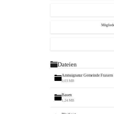
Mitglied
Dateien
Amtssignatur Gemeinde Fraxern
0,03 MB
Bauen
1,24 MB