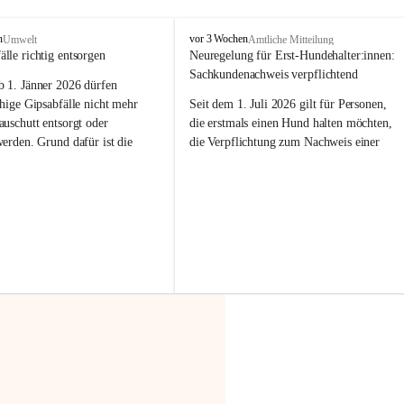
F
n
vor 3 Wochen
Umwelt
Amtliche Mitteilung
r
älle richtig entsorgen
Neuregelung für Erst-Hundehalter:innen: 
a
Sachkundenachweis verpflichtend
b 
1. Jänner 2026
 dürfen 
x
e
hige Gipsabfälle nicht mehr 
Seit dem 1. Juli 2026 gilt für Personen, 
r
uschutt entsorgt oder 
die erstmals einen Hund halten möchten, 
n
werden
. Grund dafür ist die 
die Verpflichtung zum Nachweis einer 
linggips-Verordnung
, die eine 
entsprechenden Sachkunde. Ziel ist es, 
Sammlung und das Recycling 
Hundebesitzer:innen bestmöglich auf die 
ällen vorschreibt.
Haltung und Verantwortung im Umgang 
mit ihrem Tier vorzubereiten.
 Haushalte wird diese 
or allem dann relevant, wenn 
Der Sachkundenachweis besteht aus zwei 
gs- oder Umbauarbeiten
 an 
Teilen:
Wohnung durchgeführt werden. 
🐾 
Theoriekurs
ände, Gipskartonplatten oder 
aus neu verbauten Gipsplatten 
Mindestens 4 Unterrichtseinheiten 
ftig 
getrennt gesammelt und 
à 60 Minuten
rden.
Muss vor der Anschaffung bzw. 
Aufnahme eines Hundes absolviert 
t sammeln:
werden