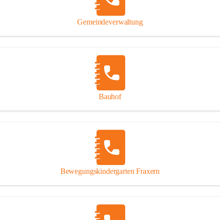
Gipsplatten
Trennung l
Gemeindeverwaltung
Beitrag zu
Ressourcen
bei Ihrem 
Annahme vo
Bauhof
Bewegungskindergarten Fraxern