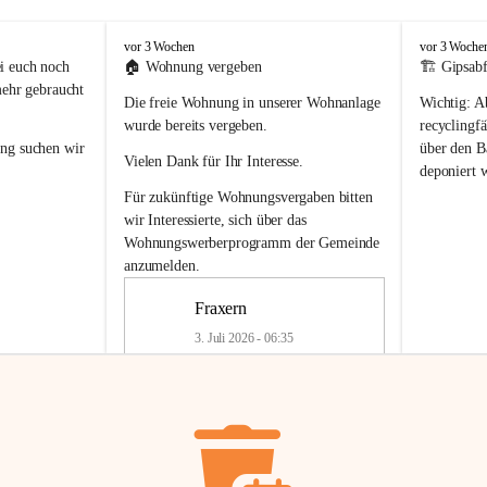
F
F
vor 3 Wochen
vor 3 Woche
r
r
i euch noch 
🏠 
Wohnung vergeben
🏗️ Gipsabf
a
a
mehr gebraucht 
Die freie Wohnung in unserer Wohnanlage 
Wichtig:
 A
x
x
e
e
wurde bereits vergeben.
recyclingfä
r
r
ung
 suchen wir 
über den Ba
Vielen Dank für Ihr Interesse.
n
n
deponiert 
neue 
Recyc
Für zukünftige Wohnungsvergaben bitten 
getrennte 
wir Interessierte, sich über das 
en in den 
von Gipsabf
Wohnungswerberprogramm der Gemeinde
45 cm
anzumelden.
Für private
geben 
Änderung v
Fraxern
Kinder riesig 
Renovierun
3. Juli 2026 - 06:35
Haus oder 
Alte Gipsw
ne beim 
Verschnitt 
rden.
🏠
Freie Wohnung in Fraxern
müssen kün
In unserer Wohnanlage wird eine 
entsorgt
 we
Wohnung frei.
✅ 
Getrenn