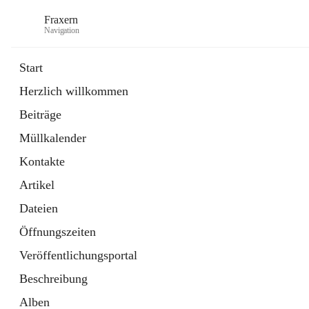
Fraxern
Navigation
Start
Herzlich willkommen
öffnet
Bürgerservice
Beiträge
in
Ordner
neuem
Müllkalender
Tab
öffnet
Formulare
in
Artikel
Kontakte
neuem
Tab
Artikel
Dateien
Öffnungszeiten
Veröffentlichungsportal
Beschreibung
Alben