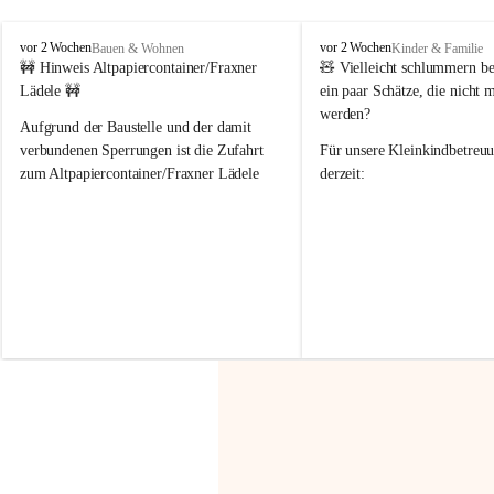
F
F
vor 2 Wochen
vor 2 Wochen
Bauen & Wohnen
Kinder & Familie
r
r
🚧 Hinweis Altpapiercontainer/Fraxner 
🧸 
Vielleicht schlummern be
a
a
Lädele 🚧
ein paar Schätze, die nicht 
x
x
werden?
e
e
Aufgrund der Baustelle und der damit 
r
r
verbundenen Sperrungen ist die Zufahrt 
Für unsere 
Kleinkindbetreu
n
n
zum Altpapiercontainer/Fraxner Lädele 
derzeit:
derzeit nur erschwert möglich.
👶 
Puppenbuggys
Ein herzliches Dankeschön an Erwin und 
👗 
Puppenkleidung
 für Pupp
Irmgard Nachbaur, die für diese Zeit die 
Größen 
35 cm, 40 cm und 
Zufahrt über ihre Privatstraße zur 
💛 Wenn ihr etwas davon ab
Verfügung stellen. 🙏
möchtet, freuen sich unsere 
Vielen Dank für eure Unterstützung und 
über eure Unterstützung.
Hilfsbereitschaft!
📍 
Die Spenden können ger
Gemeindeamt abgegeben we
Vielen herzlichen Dank!
 🌼