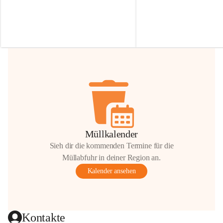
Irmgard Nachbaur, die für diese Zeit die 
Größen 
35 cm, 40 cm und 
Zufahrt über ihre Privatstraße zur 
💛 Wenn ihr etwas davon ab
Verfügung stellen. 🙏
möchtet, freuen sich unsere 
Vielen Dank für eure Unterstützung und 
über eure Unterstützung.
Hilfsbereitschaft!
📍 
Die Spenden können ger
Gemeindeamt abgegeben we
Vielen herzlichen Dank!
 🌼
Müllkalender
Sieh dir die kommenden Termine für die
Müllabfuhr in deiner Region an.
Kalender ansehen
Kontakte