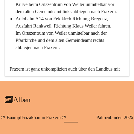
Kurve beim Ortszentrum von Weiler unmittelbar vor 
dem alten Gemeindeamt links abbiegen nach Fraxern.
Autobahn A14 von Feldkirch Richtung Bregenz, 
Ausfahrt Rankweil, Richtung Klaus Weiler fahren. 
Im Ortszentrum von Weiler unmittelbar nach der 
Pfarrkirche und dem alten Gemeindeamt rechts 
abbiegen nach Fraxern.
Fraxern ist ganz unkompliziert auch über den Landbus mit 
den öffentlichen Verkehrsmitteln zu erreichen. Die Linie 
492 fährt lt. Fahrplan des Verkehrsverbundes Vorarlberg an 
den Wochentagen regelmäßig zwischen Weiler und Fraxern.
Alben
An Samstagen, Sonn- und Feiertagen können Sie bequem 
direkt über die VMOBIL-App VMOBIL ON Ihren 
persönlichen Linienbus zur gewünschten Zeit zu Ihrer 
🌱 Baumpflanzaktion in Fraxern 🌱
Palmenbinden 2026
Haltestelle bestellen. Sowohl von Weiler kommend nach 
+19
Fraxern als auch von Fraxern nach Weiler oder natürlich für 