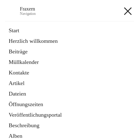
Fraxern
Navigation
Fraxern
Start
Herzlich willkommen
öffnet
Bürgerservice
Beiträge
in
Ordner
neuem
Müllkalender
Tab
öffnet
Formulare
in
Artikel
Kontakte
neuem
Tab
Artikel
+5
Dateien
Öffnungszeiten
Veröffentlichungsportal
Beschreibung
Hauptadresse
Alben