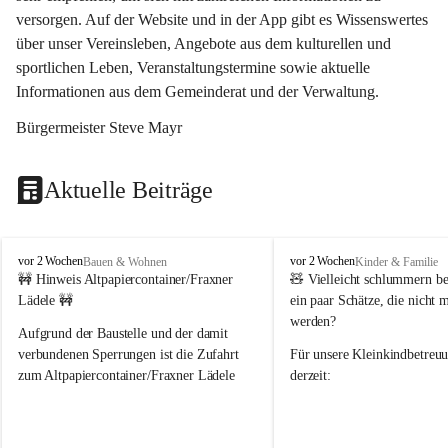
versorgen. Auf der Website und in der App gibt es Wissenswertes 
über unser Vereinsleben, Angebote aus dem kulturellen und 
sportlichen Leben, Veranstaltungstermine sowie aktuelle 
Informationen aus dem Gemeinderat und der Verwaltung. 
Bürgermeister Steve Mayr
Aktuelle Beiträge
F
F
vor 2 Wochen
vor 2 Wochen
Bauen & Wohnen
Kinder & Familie
r
r
🚧 Hinweis Altpapiercontainer/Fraxner 
🧸 
Vielleicht schlummern be
a
a
Lädele 🚧
ein paar Schätze, die nicht 
x
x
werden?
e
e
Aufgrund der Baustelle und der damit 
r
r
verbundenen Sperrungen ist die Zufahrt 
Für unsere 
Kleinkindbetreu
n
n
zum Altpapiercontainer/Fraxner Lädele 
derzeit:
derzeit nur erschwert möglich.
👶 
Puppenbuggys
Ein herzliches Dankeschön an Erwin und 
👗 
Puppenkleidung
 für Pupp