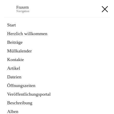
Fraxern
Navigation
Fraxern
Start
Herzlich willkommen
öffnet
Bürgerservice
Beiträge
in
Ordner
neuem
Müllkalender
Tab
öffnet
Formulare
in
Artikel
Kontakte
neuem
Tab
Artikel
+5
Dateien
Öffnungszeiten
Veröffentlichungsportal
Beschreibung
Hauptadresse
Alben