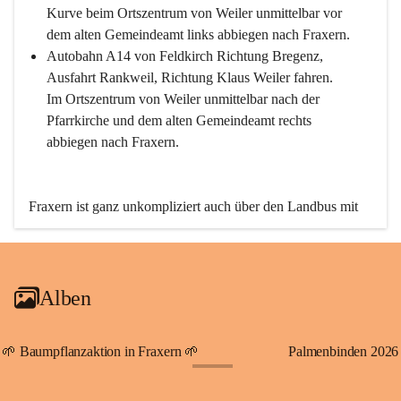
Kurve beim Ortszentrum von Weiler unmittelbar vor 
dem alten Gemeindeamt links abbiegen nach Fraxern.
Autobahn A14 von Feldkirch Richtung Bregenz, 
Ausfahrt Rankweil, Richtung Klaus Weiler fahren. 
Im Ortszentrum von Weiler unmittelbar nach der 
Pfarrkirche und dem alten Gemeindeamt rechts 
abbiegen nach Fraxern.
Fraxern ist ganz unkompliziert auch über den Landbus mit 
den öffentlichen Verkehrsmitteln zu erreichen. Die Linie 
492 fährt lt. Fahrplan des Verkehrsverbundes Vorarlberg an 
den Wochentagen regelmäßig zwischen Weiler und Fraxern.
Alben
An Samstagen, Sonn- und Feiertagen können Sie bequem 
direkt über die VMOBIL-App VMOBIL ON Ihren 
persönlichen Linienbus zur gewünschten Zeit zu Ihrer 
🌱 Baumpflanzaktion in Fraxern 🌱
Palmenbinden 2026
Haltestelle bestellen. Sowohl von Weiler kommend nach 
+19
Fraxern als auch von Fraxern nach Weiler oder natürlich für 