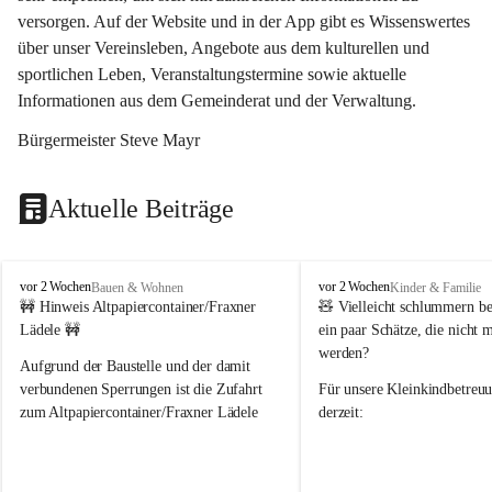
versorgen. Auf der Website und in der App gibt es Wissenswertes 
über unser Vereinsleben, Angebote aus dem kulturellen und 
sportlichen Leben, Veranstaltungstermine sowie aktuelle 
Informationen aus dem Gemeinderat und der Verwaltung. 
Bürgermeister Steve Mayr
Aktuelle Beiträge
F
F
vor 2 Wochen
vor 2 Wochen
Bauen & Wohnen
Kinder & Familie
r
r
🚧 Hinweis Altpapiercontainer/Fraxner 
🧸 
Vielleicht schlummern be
a
a
Lädele 🚧
ein paar Schätze, die nicht 
x
x
werden?
e
e
Aufgrund der Baustelle und der damit 
r
r
verbundenen Sperrungen ist die Zufahrt 
Für unsere 
Kleinkindbetreu
n
n
zum Altpapiercontainer/Fraxner Lädele 
derzeit:
derzeit nur erschwert möglich.
👶 
Puppenbuggys
Ein herzliches Dankeschön an Erwin und 
👗 
Puppenkleidung
 für Pupp