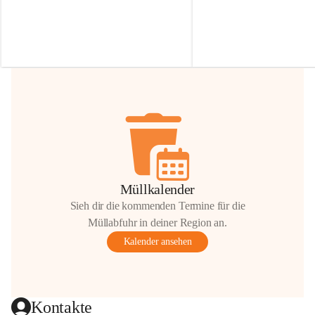
Irmgard Nachbaur, die für diese Zeit die 
Größen 
35 cm, 40 cm und 
Zufahrt über ihre Privatstraße zur 
💛 Wenn ihr etwas davon ab
Verfügung stellen. 🙏
möchtet, freuen sich unsere 
Vielen Dank für eure Unterstützung und 
über eure Unterstützung.
Hilfsbereitschaft!
📍 
Die Spenden können ger
Gemeindeamt abgegeben we
Vielen herzlichen Dank!
 🌼
Müllkalender
Sieh dir die kommenden Termine für die
Müllabfuhr in deiner Region an.
Kalender ansehen
Kontakte