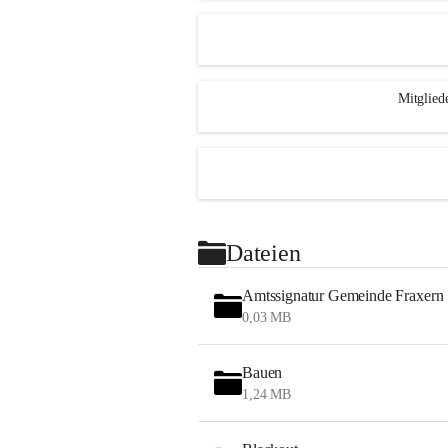
Mitglied
Dateien
Amtssignatur Gemeinde Fraxern
0,03 MB
Bauen
1,24 MB