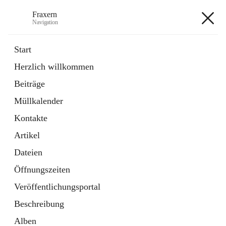
Fraxern
Navigation
Fraxern
Start
Herzlich willkommen
öffnet
Bürgerservice
Beiträge
in
Ordner
neuem
Müllkalender
Tab
öffnet
Formulare
in
Artikel
Kontakte
neuem
Tab
Artikel
+5
Dateien
Öffnungszeiten
Veröffentlichungsportal
Beschreibung
Hauptadresse
Alben