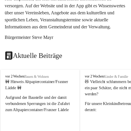
versorgen. Auf der Website und in der App gibt es Wissenswertes 
über unser Vereinsleben, Angebote aus dem kulturellen und 
sportlichen Leben, Veranstaltungstermine sowie aktuelle 
Informationen aus dem Gemeinderat und der Verwaltung. 
Bürgermeister Steve Mayr
Aktuelle Beiträge
F
F
vor 2 Wochen
vor 2 Wochen
Bauen & Wohnen
Kinder & Familie
r
r
🚧 Hinweis Altpapiercontainer/Fraxner 
🧸 
Vielleicht schlummern be
a
a
Lädele 🚧
ein paar Schätze, die nicht 
x
x
werden?
e
e
Aufgrund der Baustelle und der damit 
r
r
verbundenen Sperrungen ist die Zufahrt 
Für unsere 
Kleinkindbetreu
n
n
zum Altpapiercontainer/Fraxner Lädele 
derzeit:
derzeit nur erschwert möglich.
👶 
Puppenbuggys
Ein herzliches Dankeschön an Erwin und 
👗 
Puppenkleidung
 für Pupp