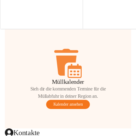
Irmgard Nachbaur, die für diese Zeit die 
Größen 
35 cm, 40 cm und 
Zufahrt über ihre Privatstraße zur 
💛 Wenn ihr etwas davon ab
Verfügung stellen. 🙏
möchtet, freuen sich unsere 
Vielen Dank für eure Unterstützung und 
über eure Unterstützung.
Hilfsbereitschaft!
📍 
Die Spenden können ger
Gemeindeamt abgegeben we
Vielen herzlichen Dank!
 🌼
Müllkalender
Sieh dir die kommenden Termine für die
Müllabfuhr in deiner Region an.
Kalender ansehen
Kontakte