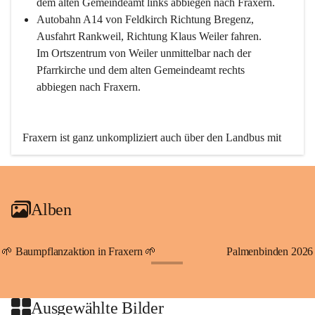
dem alten Gemeindeamt links abbiegen nach Fraxern.
Autobahn A14 von Feldkirch Richtung Bregenz, 
Ausfahrt Rankweil, Richtung Klaus Weiler fahren. 
Im Ortszentrum von Weiler unmittelbar nach der 
Pfarrkirche und dem alten Gemeindeamt rechts 
abbiegen nach Fraxern.
Fraxern ist ganz unkompliziert auch über den Landbus mit 
den öffentlichen Verkehrsmitteln zu erreichen. Die Linie 
492 fährt lt. Fahrplan des Verkehrsverbundes Vorarlberg an 
den Wochentagen regelmäßig zwischen Weiler und Fraxern.
Alben
An Samstagen, Sonn- und Feiertagen können Sie bequem 
direkt über die VMOBIL-App VMOBIL ON Ihren 
persönlichen Linienbus zur gewünschten Zeit zu Ihrer 
🌱 Baumpflanzaktion in Fraxern 🌱
Palmenbinden 2026
Haltestelle bestellen. Sowohl von Weiler kommend nach 
+19
Fraxern als auch von Fraxern nach Weiler oder natürlich für 
beide Fahrten Weiler-Fraxern-Weiler.
Ausgewählte Bilder