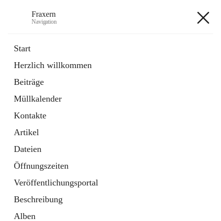
Fraxern
Navigation
Fraxern
Start
Herzlich willkommen
öffnet
Bürgerservice
Beiträge
in
Ordner
neuem
Müllkalender
Tab
öffnet
Formulare
in
Artikel
Kontakte
neuem
Tab
Artikel
+5
Dateien
Öffnungszeiten
Veröffentlichungsportal
Beschreibung
Hauptadresse
Alben