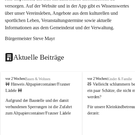
versorgen. Auf der Website und in der App gibt es Wissenswertes 
über unser Vereinsleben, Angebote aus dem kulturellen und 
sportlichen Leben, Veranstaltungstermine sowie aktuelle 
Informationen aus dem Gemeinderat und der Verwaltung. 
Bürgermeister Steve Mayr
Aktuelle Beiträge
F
F
vor 2 Wochen
vor 2 Wochen
Bauen & Wohnen
Kinder & Familie
r
r
🚧 Hinweis Altpapiercontainer/Fraxner 
🧸 
Vielleicht schlummern be
a
a
Lädele 🚧
ein paar Schätze, die nicht 
x
x
werden?
e
e
Aufgrund der Baustelle und der damit 
r
r
verbundenen Sperrungen ist die Zufahrt 
Für unsere 
Kleinkindbetreu
n
n
zum Altpapiercontainer/Fraxner Lädele 
derzeit:
derzeit nur erschwert möglich.
👶 
Puppenbuggys
Ein herzliches Dankeschön an Erwin und 
👗 
Puppenkleidung
 für Pupp