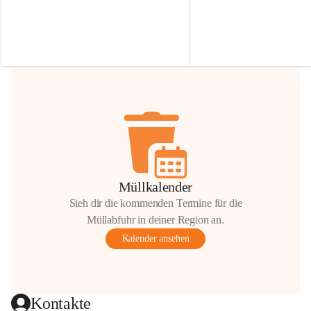
Irmgard Nachbaur, die für diese Zeit die 
Größen 
35 cm, 40 cm und 
Zufahrt über ihre Privatstraße zur 
💛 Wenn ihr etwas davon ab
Verfügung stellen. 🙏
möchtet, freuen sich unsere 
Vielen Dank für eure Unterstützung und 
über eure Unterstützung.
Hilfsbereitschaft!
📍 
Die Spenden können ger
Gemeindeamt abgegeben we
Vielen herzlichen Dank!
 🌼
Müllkalender
Sieh dir die kommenden Termine für die
Müllabfuhr in deiner Region an.
Kalender ansehen
Kontakte