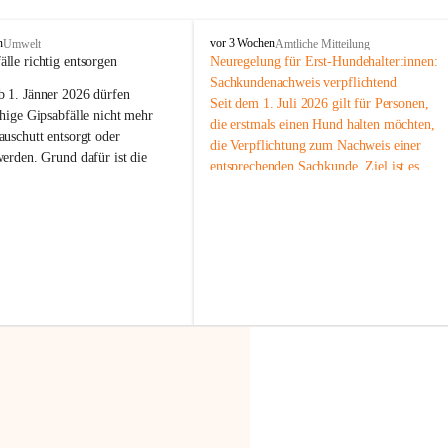
F
n
vor 3 Wochen
Umwelt
Amtliche Mitteilung
r
älle richtig entsorgen
Neuregelung für Erst-Hundehalter:innen: 
a
Sachkundenachweis verpflichtend
b 
1. Jänner 2026
 dürfen 
x
Seit dem 1. Juli 2026 gilt für Personen, 
e
hige Gipsabfälle nicht mehr 
die erstmals einen Hund halten möchten, 
r
uschutt entsorgt oder 
die Verpflichtung zum Nachweis einer 
n
werden
. Grund dafür ist die 
entsprechenden Sachkunde. Ziel ist es, 
linggips-Verordnung
, die eine 
Hundebesitzer:innen bestmöglich auf die 
Sammlung und das Recycling 
Haltung und Verantwortung im Umgang 
ällen vorschreibt.
mit ihrem Tier vorzubereiten.
Der Sachkundenachweis besteht aus zwei 
 Haushalte wird diese 
Teilen:
or allem dann relevant, wenn 
🐾 
Theoriekurs
gs- oder Umbauarbeiten
 an 
Mindestens 4 Unterrichtseinheiten 
Wohnung durchgeführt werden. 
à 60 Minuten
ände, Gipskartonplatten oder 
Muss vor der Anschaffung bzw. 
aus neu verbauten Gipsplatten 
Aufnahme eines Hundes absolviert 
ftig 
getrennt gesammelt und 
werden
rden.
🐾 
Praxiseinheit
t sammeln:
2-stündige praktische Schulung 