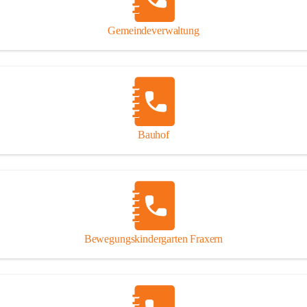
Gipsplatten
Trennung l
Gemeindeverwaltung
Beitrag zu
Ressourcen
bei Ihrem 
Annahme vo
Bauhof
Bewegungskindergarten Fraxern