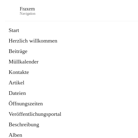
Fraxern
Navigation
Start
Herzlich willkommen
öffnet
Bürgerservice
Beiträge
in
Ordner
neuem
Müllkalender
Tab
öffnet
Formulare
in
Artikel
Kontakte
neuem
Tab
Artikel
Dateien
Öffnungszeiten
Veröffentlichungsportal
Beschreibung
Alben