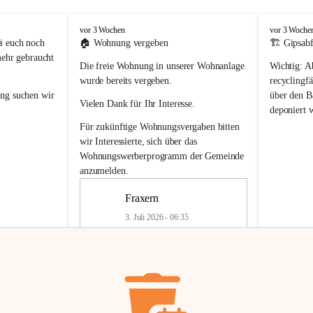
F
F
vor 3 Wochen
vor 3 Woche
r
r
i euch noch 
🏠 
Wohnung vergeben
🏗️ Gipsabf
a
a
mehr gebraucht 
Die freie Wohnung in unserer Wohnanlage 
Wichtig:
 A
x
x
e
e
wurde bereits vergeben.
recyclingfä
r
r
ung
 suchen wir 
über den Ba
Vielen Dank für Ihr Interesse.
n
n
deponiert 
neue 
Recyc
Für zukünftige Wohnungsvergaben bitten 
getrennte 
wir Interessierte, sich über das 
en in den 
von Gipsabf
Wohnungswerberprogramm der Gemeinde
45 cm
anzumelden.
Für private
geben 
Änderung v
Fraxern
Kinder riesig 
Renovierun
3. Juli 2026 - 06:35
Haus oder 
Alte Gipsw
ne beim 
Verschnitt 
rden.
🏠
Freie Wohnung in Fraxern
müssen kün
In unserer Wohnanlage wird eine 
entsorgt
 we
Wohnung frei.
✅ 
Getrenn