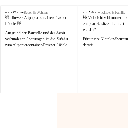
F
F
vor 2 Wochen
vor 2 Wochen
Bauen & Wohnen
Kinder & Familie
r
r
🚧 Hinweis Altpapiercontainer/Fraxner 
🧸 
Vielleicht schlummern be
a
a
Lädele 🚧
ein paar Schätze, die nicht 
x
x
werden?
e
e
Aufgrund der Baustelle und der damit 
r
r
verbundenen Sperrungen ist die Zufahrt 
Für unsere 
Kleinkindbetreu
n
n
zum Altpapiercontainer/Fraxner Lädele 
derzeit:
derzeit nur erschwert möglich.
👶 
Puppenbuggys
Ein herzliches Dankeschön an Erwin und 
👗 
Puppenkleidung
 für Pupp
Irmgard Nachbaur, die für diese Zeit die 
Größen 
35 cm, 40 cm und 
Zufahrt über ihre Privatstraße zur 
💛 Wenn ihr etwas davon ab
Verfügung stellen. 🙏
möchtet, freuen sich unsere 
Vielen Dank für eure Unterstützung und 
über eure Unterstützung.
Hilfsbereitschaft!
📍 
Die Spenden können ger
Gemeindeamt abgegeben we
Vielen herzlichen Dank!
 🌼