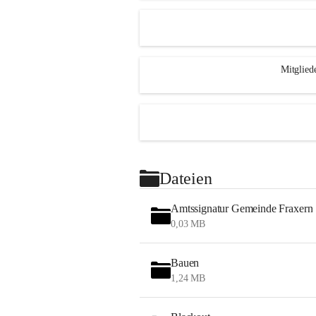
Mitglied
Dateien
Amtssignatur Gemeinde Fraxern
0,03 MB
Bauen
1,24 MB