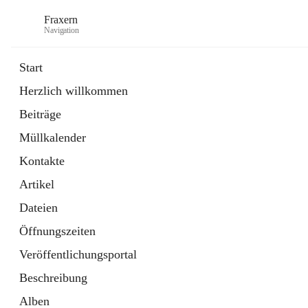
Fraxern
Navigation
Start
Herzlich willkommen
öffnet
Bürgerservice
Beiträge
in
Ordner
neuem
Müllkalender
Tab
öffnet
Formulare
in
Artikel
Kontakte
neuem
Tab
Artikel
Dateien
Öffnungszeiten
Veröffentlichungsportal
Beschreibung
Alben