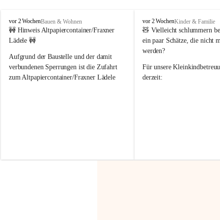
F
F
vor 2 Wochen
vor 2 Wochen
Bauen & Wohnen
Kinder & Familie
r
r
🚧 Hinweis Altpapiercontainer/Fraxner 
🧸 
Vielleicht schlummern be
a
a
Lädele 🚧
ein paar Schätze, die nicht 
x
x
werden?
e
e
Aufgrund der Baustelle und der damit 
r
r
verbundenen Sperrungen ist die Zufahrt 
Für unsere 
Kleinkindbetreu
n
n
zum Altpapiercontainer/Fraxner Lädele 
derzeit:
derzeit nur erschwert möglich.
👶 
Puppenbuggys
Ein herzliches Dankeschön an Erwin und 
👗 
Puppenkleidung
 für Pupp
Irmgard Nachbaur, die für diese Zeit die 
Größen 
35 cm, 40 cm und 
Zufahrt über ihre Privatstraße zur 
💛 Wenn ihr etwas davon ab
Verfügung stellen. 🙏
möchtet, freuen sich unsere 
Vielen Dank für eure Unterstützung und 
über eure Unterstützung.
Hilfsbereitschaft!
📍 
Die Spenden können ger
Gemeindeamt abgegeben we
Vielen herzlichen Dank!
 🌼