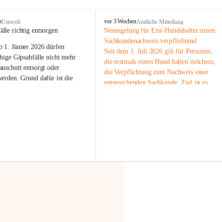
F
n
vor 3 Wochen
Umwelt
Amtliche Mitteilung
r
älle richtig entsorgen
Neuregelung für Erst-Hundehalter:innen: 
a
Sachkundenachweis verpflichtend
b 
1. Jänner 2026
 dürfen 
x
Seit dem 1. Juli 2026 gilt für Personen, 
e
hige Gipsabfälle nicht mehr 
die erstmals einen Hund halten möchten, 
r
uschutt entsorgt oder 
die Verpflichtung zum Nachweis einer 
n
werden
. Grund dafür ist die 
entsprechenden Sachkunde. Ziel ist es, 
linggips-Verordnung
, die eine 
Hundebesitzer:innen bestmöglich auf die 
Sammlung und das Recycling 
Haltung und Verantwortung im Umgang 
ällen vorschreibt.
mit ihrem Tier vorzubereiten.
Der Sachkundenachweis besteht aus zwei 
 Haushalte wird diese 
Teilen:
or allem dann relevant, wenn 
🐾 
Theoriekurs
gs- oder Umbauarbeiten
 an 
Mindestens 4 Unterrichtseinheiten 
Wohnung durchgeführt werden. 
à 60 Minuten
ände, Gipskartonplatten oder 
Muss vor der Anschaffung bzw. 
aus neu verbauten Gipsplatten 
Aufnahme eines Hundes absolviert 
ftig 
getrennt gesammelt und 
werden
rden.
🐾 
Praxiseinheit
t sammeln:
2-stündige praktische Schulung 