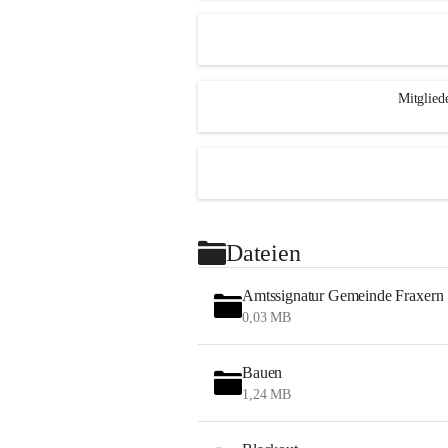
Mitglied
Dateien
Amtssignatur Gemeinde Fraxern
0,03 MB
Bauen
1,24 MB