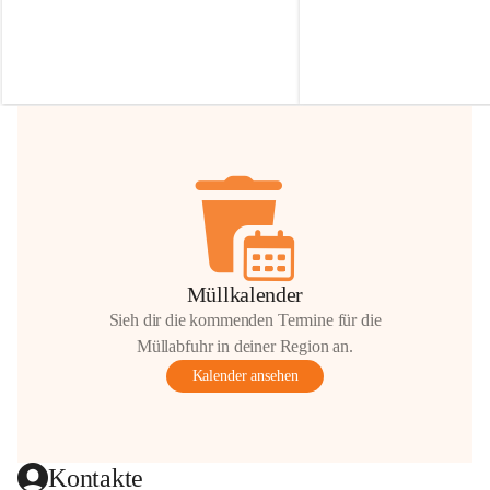
Irmgard Nachbaur, die für diese Zeit die 
Größen 
35 cm, 40 cm und 
Zufahrt über ihre Privatstraße zur 
💛 Wenn ihr etwas davon ab
Verfügung stellen. 🙏
möchtet, freuen sich unsere 
Vielen Dank für eure Unterstützung und 
über eure Unterstützung.
Hilfsbereitschaft!
📍 
Die Spenden können ger
Gemeindeamt abgegeben we
Vielen herzlichen Dank!
 🌼
Müllkalender
Sieh dir die kommenden Termine für die
Müllabfuhr in deiner Region an.
Kalender ansehen
Kontakte