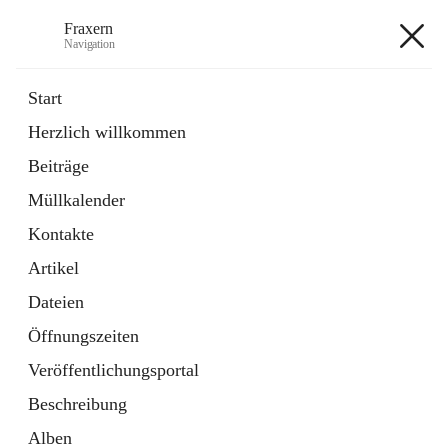
Fraxern
Navigation
Fraxern
Start
Herzlich willkommen
öffnet
Bürgerservice
Beiträge
in
Ordner
neuem
Müllkalender
Tab
öffnet
Formulare
in
Artikel
Kontakte
neuem
Tab
Artikel
+5
Dateien
Öffnungszeiten
Veröffentlichungsportal
Beschreibung
Hauptadresse
Alben