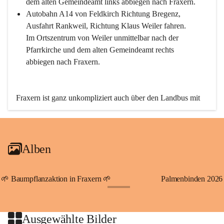
dem alten Gemeindeamt links abbiegen nach Fraxern.
Autobahn A14 von Feldkirch Richtung Bregenz, 
Ausfahrt Rankweil, Richtung Klaus Weiler fahren. 
Im Ortszentrum von Weiler unmittelbar nach der 
Pfarrkirche und dem alten Gemeindeamt rechts 
abbiegen nach Fraxern.
Fraxern ist ganz unkompliziert auch über den Landbus mit 
den öffentlichen Verkehrsmitteln zu erreichen. Die Linie 
492 fährt lt. Fahrplan des Verkehrsverbundes Vorarlberg an 
den Wochentagen regelmäßig zwischen Weiler und Fraxern.
Alben
An Samstagen, Sonn- und Feiertagen können Sie bequem 
direkt über die VMOBIL-App VMOBIL ON Ihren 
persönlichen Linienbus zur gewünschten Zeit zu Ihrer 
🌱 Baumpflanzaktion in Fraxern 🌱
Palmenbinden 2026
Haltestelle bestellen. Sowohl von Weiler kommend nach 
+19
Fraxern als auch von Fraxern nach Weiler oder natürlich für 
beide Fahrten Weiler-Fraxern-Weiler.
Ausgewählte Bilder