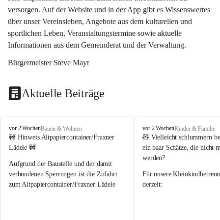
versorgen. Auf der Website und in der App gibt es Wissenswertes 
über unser Vereinsleben, Angebote aus dem kulturellen und 
sportlichen Leben, Veranstaltungstermine sowie aktuelle 
Informationen aus dem Gemeinderat und der Verwaltung. 
Bürgermeister Steve Mayr
Aktuelle Beiträge
F
F
vor 2 Wochen
vor 2 Wochen
Bauen & Wohnen
Kinder & Familie
r
r
🚧 Hinweis Altpapiercontainer/Fraxner 
🧸 
Vielleicht schlummern be
a
a
Lädele 🚧
ein paar Schätze, die nicht 
x
x
werden?
e
e
Aufgrund der Baustelle und der damit 
r
r
verbundenen Sperrungen ist die Zufahrt 
Für unsere 
Kleinkindbetreu
n
n
zum Altpapiercontainer/Fraxner Lädele 
derzeit:
derzeit nur erschwert möglich.
👶 
Puppenbuggys
Ein herzliches Dankeschön an Erwin und 
👗 
Puppenkleidung
 für Pupp