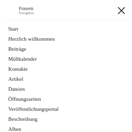
Fraxern
Navigation
Fraxern
Start
Herzlich willkommen
öffnet
Bürgerservice
Beiträge
in
Ordner
neuem
Müllkalender
Tab
öffnet
Formulare
in
Artikel
Kontakte
neuem
Tab
Artikel
+5
Dateien
Öffnungszeiten
Veröffentlichungsportal
Beschreibung
Hauptadresse
Alben