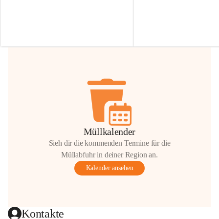
Irmgard Nachbaur, die für diese Zeit die 
Größen 
35 cm, 40 cm und 
Zufahrt über ihre Privatstraße zur 
💛 Wenn ihr etwas davon ab
Verfügung stellen. 🙏
möchtet, freuen sich unsere 
Vielen Dank für eure Unterstützung und 
über eure Unterstützung.
Hilfsbereitschaft!
📍 
Die Spenden können ger
Gemeindeamt abgegeben we
Vielen herzlichen Dank!
 🌼
Müllkalender
Sieh dir die kommenden Termine für die
Müllabfuhr in deiner Region an.
Kalender ansehen
Kontakte