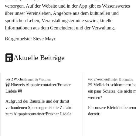
versorgen. Auf der Website und in der App gibt es Wissenswertes 
über unser Vereinsleben, Angebote aus dem kulturellen und 
sportlichen Leben, Veranstaltungstermine sowie aktuelle 
Informationen aus dem Gemeinderat und der Verwaltung. 
Bürgermeister Steve Mayr
Aktuelle Beiträge
F
F
vor 2 Wochen
vor 2 Wochen
Bauen & Wohnen
Kinder & Familie
r
r
🚧 Hinweis Altpapiercontainer/Fraxner 
🧸 
Vielleicht schlummern be
a
a
Lädele 🚧
ein paar Schätze, die nicht 
x
x
werden?
e
e
Aufgrund der Baustelle und der damit 
r
r
verbundenen Sperrungen ist die Zufahrt 
Für unsere 
Kleinkindbetreu
n
n
zum Altpapiercontainer/Fraxner Lädele 
derzeit:
derzeit nur erschwert möglich.
👶 
Puppenbuggys
Ein herzliches Dankeschön an Erwin und 
👗 
Puppenkleidung
 für Pupp