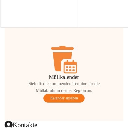
Irmgard Nachbaur, die für diese Zeit die 
Größen 
35 cm, 40 cm und 
Zufahrt über ihre Privatstraße zur 
💛 Wenn ihr etwas davon ab
Verfügung stellen. 🙏
möchtet, freuen sich unsere 
Vielen Dank für eure Unterstützung und 
über eure Unterstützung.
Hilfsbereitschaft!
📍 
Die Spenden können ger
Gemeindeamt abgegeben we
Vielen herzlichen Dank!
 🌼
Müllkalender
Sieh dir die kommenden Termine für die
Müllabfuhr in deiner Region an.
Kalender ansehen
Kontakte