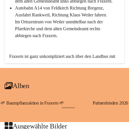
dem alten Gemeindeamt links abbiegen nach Fraxern.
Autobahn A14 von Feldkirch Richtung Bregenz, 
Ausfahrt Rankweil, Richtung Klaus Weiler fahren. 
Im Ortszentrum von Weiler unmittelbar nach der 
Pfarrkirche und dem alten Gemeindeamt rechts 
abbiegen nach Fraxern.
Fraxern ist ganz unkompliziert auch über den Landbus mit 
den öffentlichen Verkehrsmitteln zu erreichen. Die Linie 
492 fährt lt. Fahrplan des Verkehrsverbundes Vorarlberg an 
den Wochentagen regelmäßig zwischen Weiler und Fraxern.
Alben
An Samstagen, Sonn- und Feiertagen können Sie bequem 
direkt über die VMOBIL-App VMOBIL ON Ihren 
persönlichen Linienbus zur gewünschten Zeit zu Ihrer 
🌱 Baumpflanzaktion in Fraxern 🌱
Palmenbinden 2026
Haltestelle bestellen. Sowohl von Weiler kommend nach 
+19
Fraxern als auch von Fraxern nach Weiler oder natürlich für 
beide Fahrten Weiler-Fraxern-Weiler.
Ausgewählte Bilder