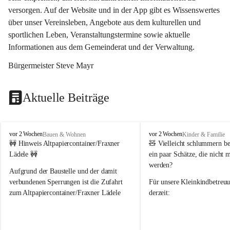
versorgen. Auf der Website und in der App gibt es Wissenswertes 
über unser Vereinsleben, Angebote aus dem kulturellen und 
sportlichen Leben, Veranstaltungstermine sowie aktuelle 
Informationen aus dem Gemeinderat und der Verwaltung. 
Bürgermeister Steve Mayr
Aktuelle Beiträge
F
F
vor 2 Wochen
vor 2 Wochen
Bauen & Wohnen
Kinder & Familie
r
r
🚧 Hinweis Altpapiercontainer/Fraxner 
🧸 
Vielleicht schlummern be
a
a
Lädele 🚧
ein paar Schätze, die nicht 
x
x
werden?
e
e
Aufgrund der Baustelle und der damit 
r
r
verbundenen Sperrungen ist die Zufahrt 
Für unsere 
Kleinkindbetreu
n
n
zum Altpapiercontainer/Fraxner Lädele 
derzeit:
derzeit nur erschwert möglich.
👶 
Puppenbuggys
Ein herzliches Dankeschön an Erwin und 
👗 
Puppenkleidung
 für Pupp