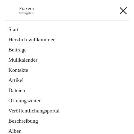
Fraxern
Navigation
Fraxern
Start
Herzlich willkommen
öffnet
Bürgerservice
Beiträge
in
Ordner
neuem
Müllkalender
Tab
öffnet
Formulare
in
Artikel
Kontakte
neuem
Tab
Artikel
+5
Dateien
Öffnungszeiten
Veröffentlichungsportal
Beschreibung
Hauptadresse
Alben