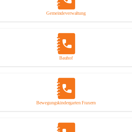
Gipsplatten
Trennung l
Gemeindeverwaltung
Beitrag zu
Ressourcen
bei Ihrem 
Annahme vo
Bauhof
Bewegungskindergarten Fraxern