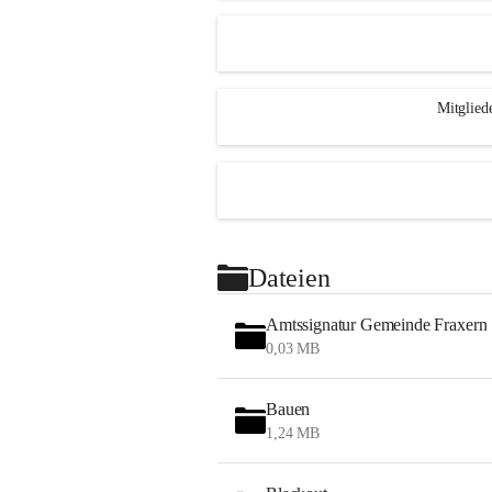
Mitglied
Dateien
Amtssignatur Gemeinde Fraxern
0,03 MB
Bauen
1,24 MB