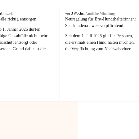
F
n
vor 3 Wochen
Umwelt
Amtliche Mitteilung
r
älle richtig entsorgen
Neuregelung für Erst-Hundehalter:innen: 
a
Sachkundenachweis verpflichtend
b 
1. Jänner 2026
 dürfen 
x
e
hige Gipsabfälle nicht mehr 
Seit dem 1. Juli 2026 gilt für Personen, 
r
uschutt entsorgt oder 
die erstmals einen Hund halten möchten, 
n
werden
. Grund dafür ist die 
die Verpflichtung zum Nachweis einer 
linggips-Verordnung
, die eine 
entsprechenden Sachkunde. Ziel ist es, 
Sammlung und das Recycling 
Hundebesitzer:innen bestmöglich auf die 
ällen vorschreibt.
Haltung und Verantwortung im Umgang 
mit ihrem Tier vorzubereiten.
 Haushalte wird diese 
or allem dann relevant, wenn 
Der Sachkundenachweis besteht aus zwei 
gs- oder Umbauarbeiten
 an 
Teilen:
Wohnung durchgeführt werden. 
🐾 
Theoriekurs
ände, Gipskartonplatten oder 
aus neu verbauten Gipsplatten 
Mindestens 4 Unterrichtseinheiten 
ftig 
getrennt gesammelt und 
à 60 Minuten
rden.
Muss vor der Anschaffung bzw. 
Aufnahme eines Hundes absolviert 
t sammeln:
werden