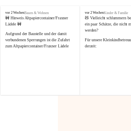
F
F
vor 2 Wochen
vor 2 Wochen
Bauen & Wohnen
Kinder & Familie
r
r
🚧 Hinweis Altpapiercontainer/Fraxner 
🧸 
Vielleicht schlummern be
a
a
Lädele 🚧
ein paar Schätze, die nicht 
x
x
werden?
e
e
Aufgrund der Baustelle und der damit 
r
r
verbundenen Sperrungen ist die Zufahrt 
Für unsere 
Kleinkindbetreu
n
n
zum Altpapiercontainer/Fraxner Lädele 
derzeit:
derzeit nur erschwert möglich.
👶 
Puppenbuggys
Ein herzliches Dankeschön an Erwin und 
👗 
Puppenkleidung
 für Pupp
Irmgard Nachbaur, die für diese Zeit die 
Größen 
35 cm, 40 cm und 
Zufahrt über ihre Privatstraße zur 
💛 Wenn ihr etwas davon ab
Verfügung stellen. 🙏
möchtet, freuen sich unsere 
Vielen Dank für eure Unterstützung und 
über eure Unterstützung.
Hilfsbereitschaft!
📍 
Die Spenden können ger
Gemeindeamt abgegeben we
Vielen herzlichen Dank!
 🌼