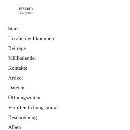
Fraxern
Navigation
Start
Herzlich willkommen
öffnet
Bürgerservice
Beiträge
in
Ordner
neuem
Müllkalender
Tab
öffnet
Formulare
in
Artikel
Kontakte
neuem
Tab
Artikel
Dateien
Öffnungszeiten
Veröffentlichungsportal
Beschreibung
Alben