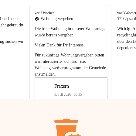
F
F
vor 3 Wochen
vor 3 Woche
r
r
i euch noch 
🏠 
Wohnung vergeben
🏗️ Gipsabf
a
a
mehr gebraucht 
Die freie Wohnung in unserer Wohnanlage 
Wichtig:
 A
x
x
e
e
wurde bereits vergeben.
recyclingfä
r
r
ung
 suchen wir 
über den Ba
Vielen Dank für Ihr Interesse.
n
n
deponiert 
neue 
Recyc
Für zukünftige Wohnungsvergaben bitten 
getrennte 
wir Interessierte, sich über das 
en in den 
von Gipsabf
Wohnungswerberprogramm der Gemeinde
45 cm
anzumelden.
Für private
geben 
Änderung v
Fraxern
Kinder riesig 
Renovierun
3. Juli 2026 - 06:35
Haus oder 
Alte Gipsw
ne beim 
Verschnitt 
rden.
🏠
Freie Wohnung in Fraxern
müssen kün
In unserer Wohnanlage wird eine 
entsorgt
 we
Wohnung frei.
✅ 
Getrenn