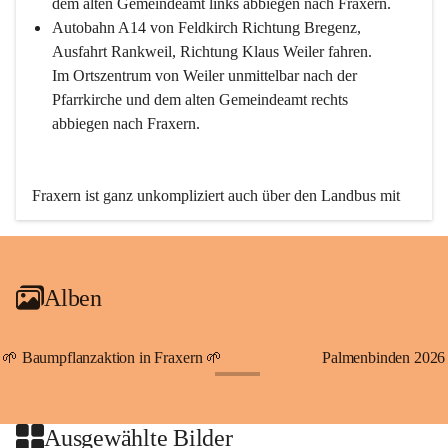
dem alten Gemeindeamt links abbiegen nach Fraxern.
Autobahn A14 von Feldkirch Richtung Bregenz, 
Ausfahrt Rankweil, Richtung Klaus Weiler fahren. 
Im Ortszentrum von Weiler unmittelbar nach der 
Pfarrkirche und dem alten Gemeindeamt rechts 
abbiegen nach Fraxern.
Fraxern ist ganz unkompliziert auch über den Landbus mit 
den öffentlichen Verkehrsmitteln zu erreichen. Die Linie 
492 fährt lt. Fahrplan des Verkehrsverbundes Vorarlberg an 
den Wochentagen regelmäßig zwischen Weiler und Fraxern.
Alben
An Samstagen, Sonn- und Feiertagen können Sie bequem 
direkt über die VMOBIL-App VMOBIL ON Ihren 
persönlichen Linienbus zur gewünschten Zeit zu Ihrer 
🌱 Baumpflanzaktion in Fraxern 🌱
Palmenbinden 2026
Haltestelle bestellen. Sowohl von Weiler kommend nach 
+19
Fraxern als auch von Fraxern nach Weiler oder natürlich für 
beide Fahrten Weiler-Fraxern-Weiler.
Ausgewählte Bilder