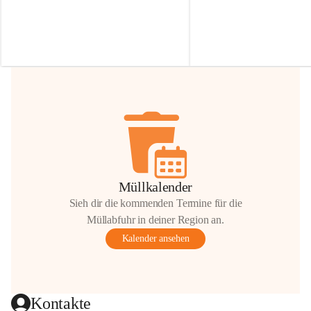
Irmgard Nachbaur, die für diese Zeit die 
Größen 
35 cm, 40 cm und 
Zufahrt über ihre Privatstraße zur 
💛 Wenn ihr etwas davon ab
Verfügung stellen. 🙏
möchtet, freuen sich unsere 
Vielen Dank für eure Unterstützung und 
über eure Unterstützung.
Hilfsbereitschaft!
📍 
Die Spenden können ger
Gemeindeamt abgegeben we
Vielen herzlichen Dank!
 🌼
Müllkalender
Sieh dir die kommenden Termine für die
Müllabfuhr in deiner Region an.
Kalender ansehen
Kontakte