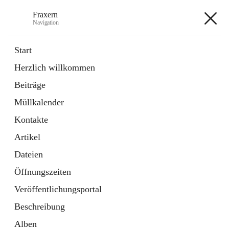
Fraxern
Navigation
Fraxern
Start
Herzlich willkommen
öffnet
Bürgerservice
Beiträge
in
Ordner
neuem
Müllkalender
Tab
öffnet
Formulare
in
Artikel
Kontakte
neuem
Tab
Artikel
+5
Dateien
Öffnungszeiten
Veröffentlichungsportal
Beschreibung
Hauptadresse
Alben