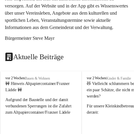
versorgen. Auf der Website und in der App gibt es Wissenswertes 
über unser Vereinsleben, Angebote aus dem kulturellen und 
sportlichen Leben, Veranstaltungstermine sowie aktuelle 
Informationen aus dem Gemeinderat und der Verwaltung. 
Bürgermeister Steve Mayr
Aktuelle Beiträge
F
F
vor 2 Wochen
vor 2 Wochen
Bauen & Wohnen
Kinder & Familie
r
r
🚧 Hinweis Altpapiercontainer/Fraxner 
🧸 
Vielleicht schlummern be
a
a
Lädele 🚧
ein paar Schätze, die nicht 
x
x
werden?
e
e
Aufgrund der Baustelle und der damit 
r
r
verbundenen Sperrungen ist die Zufahrt 
Für unsere 
Kleinkindbetreu
n
n
zum Altpapiercontainer/Fraxner Lädele 
derzeit:
derzeit nur erschwert möglich.
👶 
Puppenbuggys
Ein herzliches Dankeschön an Erwin und 
👗 
Puppenkleidung
 für Pupp