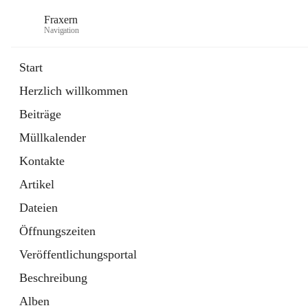
Fraxern
Navigation
Start
Herzlich willkommen
öffnet
Bürgerservice
Beiträge
in
Ordner
neuem
Müllkalender
Tab
öffnet
Formulare
in
Artikel
Kontakte
neuem
Tab
Artikel
Dateien
Öffnungszeiten
Veröffentlichungsportal
Beschreibung
Alben