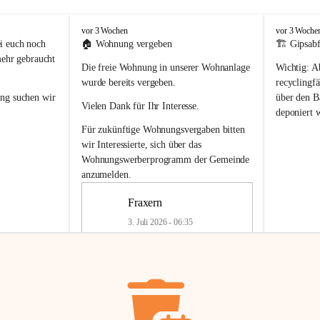
F
F
vor 3 Wochen
vor 3 Woche
r
r
i euch noch 
🏠 
Wohnung vergeben
🏗️ Gipsabf
a
a
mehr gebraucht 
Die freie Wohnung in unserer Wohnanlage 
Wichtig:
 A
x
x
e
e
wurde bereits vergeben.
recyclingfä
r
r
ung
 suchen wir 
über den Ba
Vielen Dank für Ihr Interesse.
n
n
deponiert 
neue 
Recyc
Für zukünftige Wohnungsvergaben bitten 
getrennte 
wir Interessierte, sich über das 
en in den 
von Gipsabf
Wohnungswerberprogramm der Gemeinde
45 cm
anzumelden.
Für private
geben 
Änderung v
Fraxern
Kinder riesig 
Renovierun
3. Juli 2026 - 06:35
Haus oder 
Alte Gipsw
ne beim 
Verschnitt 
rden.
🏠
Freie Wohnung in Fraxern
müssen kün
In unserer Wohnanlage wird eine 
entsorgt
 we
Wohnung frei.
✅ 
Getrenn