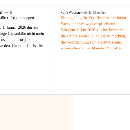
F
n
vor 3 Wochen
Umwelt
Amtliche Mitteilung
r
älle richtig entsorgen
Neuregelung für Erst-Hundehalter:innen: 
a
Sachkundenachweis verpflichtend
b 
1. Jänner 2026
 dürfen 
x
Seit dem 1. Juli 2026 gilt für Personen, 
e
hige Gipsabfälle nicht mehr 
die erstmals einen Hund halten möchten, 
r
uschutt entsorgt oder 
die Verpflichtung zum Nachweis einer 
n
werden
. Grund dafür ist die 
entsprechenden Sachkunde. Ziel ist es, 
linggips-Verordnung
, die eine 
Hundebesitzer:innen bestmöglich auf die 
Sammlung und das Recycling 
Haltung und Verantwortung im Umgang 
ällen vorschreibt.
mit ihrem Tier vorzubereiten.
Der Sachkundenachweis besteht aus zwei 
 Haushalte wird diese 
Teilen:
or allem dann relevant, wenn 
🐾 
Theoriekurs
gs- oder Umbauarbeiten
 an 
Mindestens 4 Unterrichtseinheiten 
Wohnung durchgeführt werden. 
à 60 Minuten
ände, Gipskartonplatten oder 
Muss vor der Anschaffung bzw. 
aus neu verbauten Gipsplatten 
Aufnahme eines Hundes absolviert 
ftig 
getrennt gesammelt und 
werden
rden.
🐾 
Praxiseinheit
t sammeln:
2-stündige praktische Schulung 