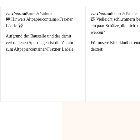
F
F
vor 2 Wochen
vor 2 Wochen
Bauen & Wohnen
Kinder & Familie
r
r
🚧 Hinweis Altpapiercontainer/Fraxner 
🧸 
Vielleicht schlummern be
a
a
Lädele 🚧
ein paar Schätze, die nicht 
x
x
werden?
e
e
Aufgrund der Baustelle und der damit 
r
r
verbundenen Sperrungen ist die Zufahrt 
Für unsere 
Kleinkindbetreu
n
n
zum Altpapiercontainer/Fraxner Lädele 
derzeit:
derzeit nur erschwert möglich.
👶 
Puppenbuggys
Ein herzliches Dankeschön an Erwin und 
👗 
Puppenkleidung
 für Pupp
Irmgard Nachbaur, die für diese Zeit die 
Größen 
35 cm, 40 cm und 
Zufahrt über ihre Privatstraße zur 
💛 Wenn ihr etwas davon ab
Verfügung stellen. 🙏
möchtet, freuen sich unsere 
Vielen Dank für eure Unterstützung und 
über eure Unterstützung.
Hilfsbereitschaft!
📍 
Die Spenden können ger
Gemeindeamt abgegeben we
Vielen herzlichen Dank!
 🌼