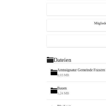
Mitglied
Dateien
Amtssignatur Gemeinde Fraxern
0,03 MB
Bauen
1,24 MB