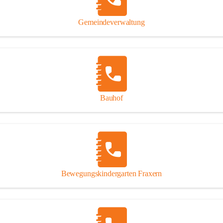
Gipsplatten
Trennung l
Gemeindeverwaltung
Beitrag zu
Ressourcen
bei Ihrem 
Annahme vo
Bauhof
Bewegungskindergarten Fraxern